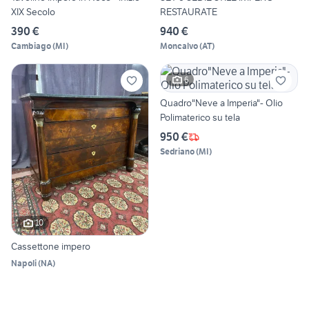
XIX Secolo
RESTAURATE
390 €
940 €
Cambiago
(
MI
)
Moncalvo
(
AT
)
6
Quadro"Neve a Imperia"- Olio
Polimaterico su tela
950 €
Sedriano
(
MI
)
10
Cassettone impero
Napoli
(
NA
)