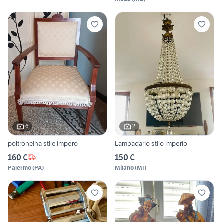
6
2
poltroncina stile impero
Lampadario stilo imperio
160 €
150 €
Palermo
(
PA
)
Milano
(
MI
)