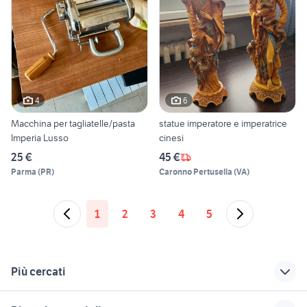
4
6
Macchina per tagliatelle/pasta
statue imperatore e imperatrice
Imperia Lusso
cinesi
25 €
45 €
Parma
(
PR
)
Caronno Pertusella
(
VA
)
1
2
3
4
5
Più cercati
Correlati
Richerche simili
Suggerimenti