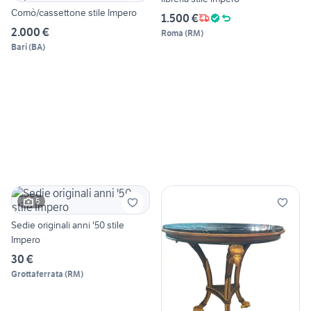
Comò/cassettone stile Impero
1.500 €
2.000 €
Roma
(
RM
)
Bari
(
BA
)
5
Sedie originali anni '50 stile
Impero
30 €
Grottaferrata
(
RM
)