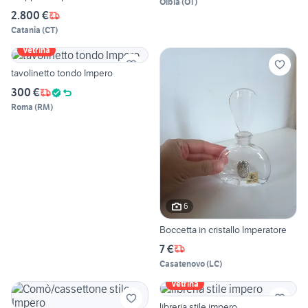
Olbia
(
OT
)
2.800 €
Catania
(
CT
)
Vetrina
tavolinetto tondo Impero
300 €
Roma
(
RM
)
6
Boccetta in cristallo Imperatore
7 €
Casatenovo
(
LC
)
Vetrina
libreria stile impero