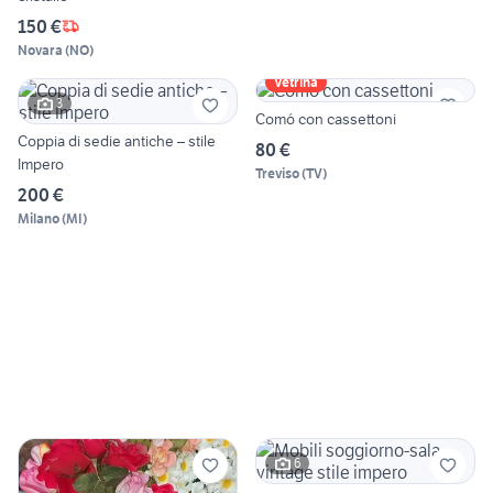
150 €
Novara
(
NO
)
Vetrina
3
Comó con cassettoni
Coppia di sedie antiche – stile
80 €
Impero
Treviso
(
TV
)
200 €
Milano
(
MI
)
6