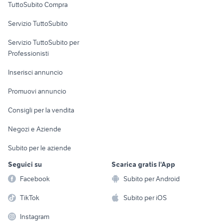
TuttoSubito Compra
commerciali
Servizio TuttoSubito
elettronica
per la casa e la
sports e hobby
Servizio TuttoSubito per
persona
Informatica
Animali
Professionisti
Arredamento e
Console e
Accessori per
Casalinghi
Inserisci annuncio
Videogiochi
animali
Elettrodomestici
Promuovi annuncio
Audio/Video
Musica e Film
Giardino e Fai da te
Consigli per la vendita
Fotografia
Libri e Riviste
Abbigliamento e
Negozi e Aziende
Telefonia
Strumenti Musicali
Accessori
Subito per le aziende
Sports
Tutto per i bambini
Seguici su
Scarica gratis l'App
Biciclette
Facebook
Subito per Android
Collezionismo
TikTok
Subito per iOS
Instagram