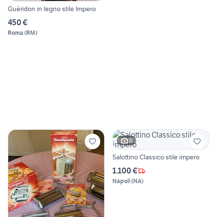
Guèridon in legno stile Impero
450 €
Roma
(
RM
)
6
Salottino Classico stile impero
1.100 €
Napoli
(
NA
)