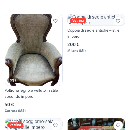
Vetrina
Coppia di sedie antiche – stile
Impero
200 €
Milano
(
MI
)
3
Poltrona legno e velluto in stile
secondo impero
50 €
Carrara
(
MS
)
Vetrina