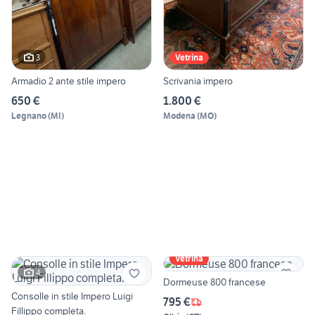
3
Vetrina
Armadio 2 ante stile impero
Scrivania impero
650 €
1.800 €
Legnano
(
MI
)
Modena
(
MO
)
Vetrina
4
Dormeuse 800 francese
Consolle in stile Impero Luigi
795 €
Fillippo completa.