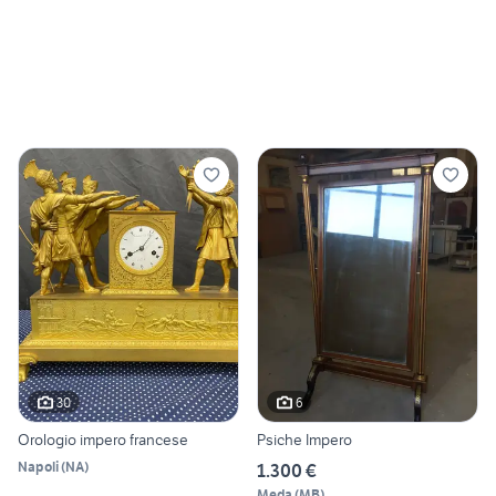
30
6
Orologio impero francese
Psiche Impero
Napoli
(
NA
)
1.300 €
Meda
(
MB
)