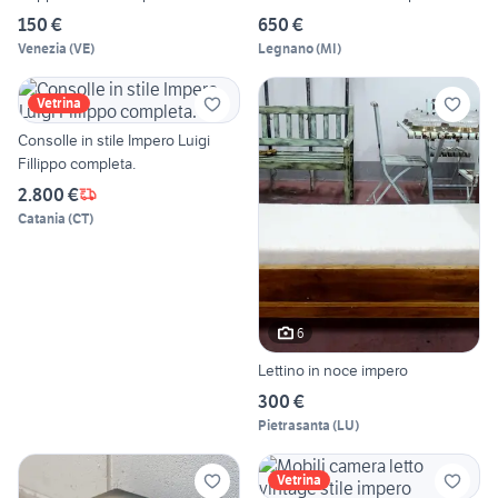
150 €
650 €
Venezia
(
VE
)
Legnano
(
MI
)
Vetrina
Consolle in stile Impero Luigi
Fillippo completa.
2.800 €
Catania
(
CT
)
6
Lettino in noce impero
300 €
Pietrasanta
(
LU
)
Vetrina