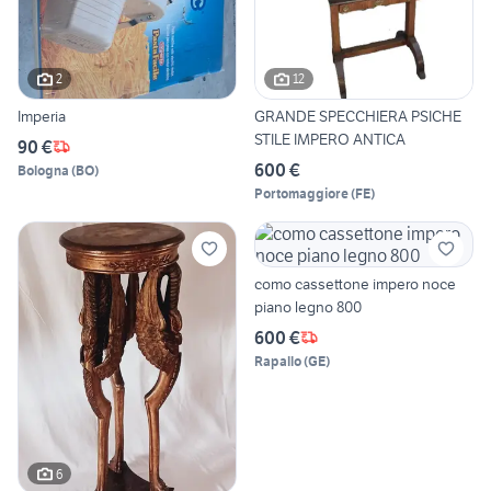
2
12
Imperia
GRANDE SPECCHIERA PSICHE
STILE IMPERO ANTICA
90 €
600 €
Bologna
(
BO
)
Portomaggiore
(
FE
)
como cassettone impero noce
piano legno 800
600 €
Rapallo
(
GE
)
6