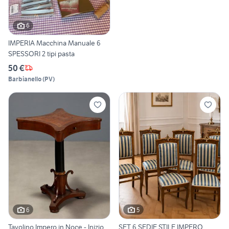
6
IMPERIA Macchina Manuale 6
SPESSORI 2 tipi pasta
50 €
Barbianello
(
PV
)
6
5
Tavolino Impero in Noce - Inizio
SET 6 SEDIE STILE IMPERO