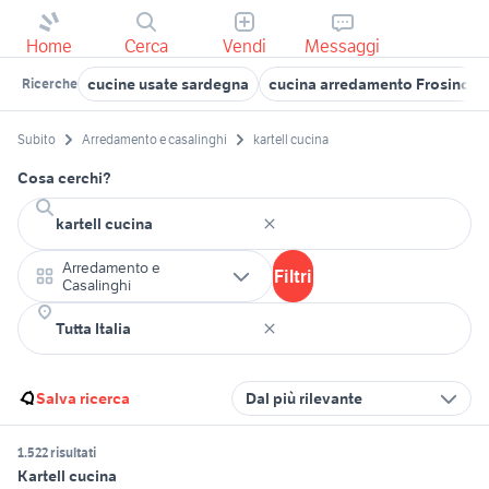
Home
Cerca
Vendi
Messaggi
cucine usate sardegna
cucina arredamento Frosinone
Ricerche
Subito
Arredamento e casalinghi
kartell cucina
Cosa cerchi?
Arredamento e
Filtri
Casalinghi
Salva ricerca
Dal più rilevante
1.522 risultati
Kartell cucina