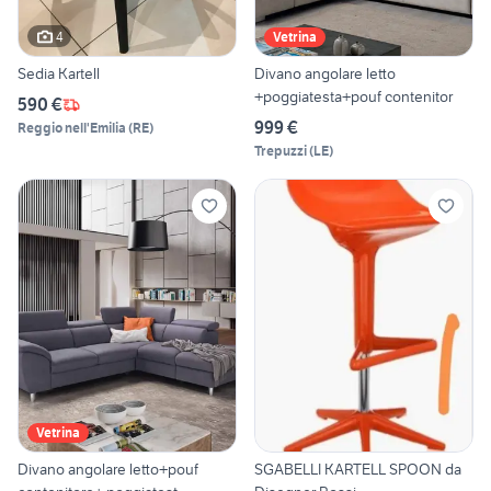
4
Vetrina
Sedia Kartell
Divano angolare letto
+poggiatesta+pouf contenitor
590 €
999 €
Reggio nell'Emilia
(
RE
)
Trepuzzi
(
LE
)
Vetrina
Divano angolare letto+pouf
SGABELLI KARTELL SPOON da