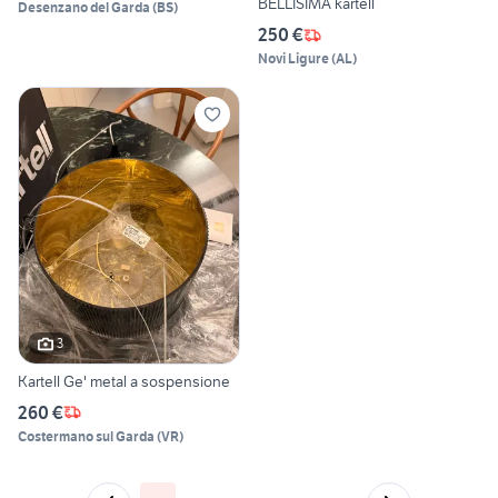
BELLISIMA kartell
Desenzano del Garda
(
BS
)
250 €
Novi Ligure
(
AL
)
3
Kartell Ge' metal a sospensione
260 €
Costermano sul Garda
(
VR
)