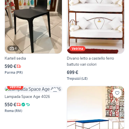
4
Vetrina
Kartell sedia
Divano letto a castello ferro
battuto vari colori
590 €
699 €
Parma
(
PR
)
Trepuzzi
(
LE
)
Vetrina
Lampada Space Age 4026
550 €
Roma
(
RM
)