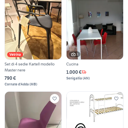
3
Vetrina
Set di 4 sedie Kartell modello
Cucina
Master nere
1.000 €
790 €
Senigallia
(
AN
)
Cornate d'Adda
(
MB
)