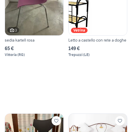
3
Vetrina
sedia kartell rosa
Letto a castello con rete a doghe
65 €
149 €
Vittoria
(
RG
)
Trepuzzi
(
LE
)