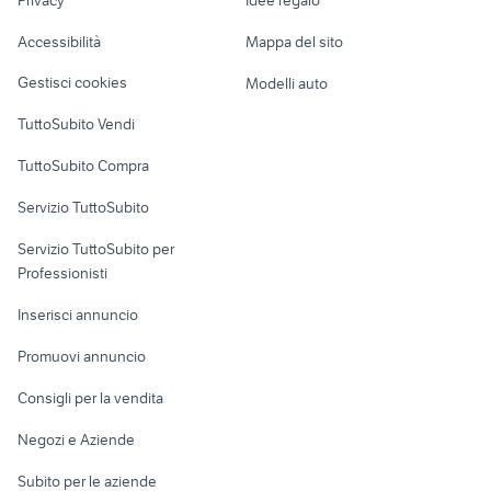
Garage e box
Caravan e Camper
Accessibilità
Mappa del sito
Loft, mansarde e
Veicoli commerciali
altro
Gestisci cookies
Modelli auto
Case vacanza
TuttoSubito Vendi
Uffici e Locali
TuttoSubito Compra
commerciali
Servizio TuttoSubito
elettronica
per la casa e la
sports e hobby
Servizio TuttoSubito per
persona
Informatica
Animali
Professionisti
Arredamento e
Console e
Accessori per
Casalinghi
Inserisci annuncio
Videogiochi
animali
Elettrodomestici
Promuovi annuncio
Audio/Video
Musica e Film
Giardino e Fai da te
Consigli per la vendita
Fotografia
Libri e Riviste
Abbigliamento e
Negozi e Aziende
Telefonia
Strumenti Musicali
Accessori
Subito per le aziende