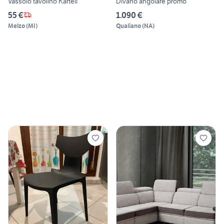
Vassoio tavolino Kartell
Divano angolare promo
55 €
1.090 €
Melzo
(
MI
)
Qualiano
(
NA
)