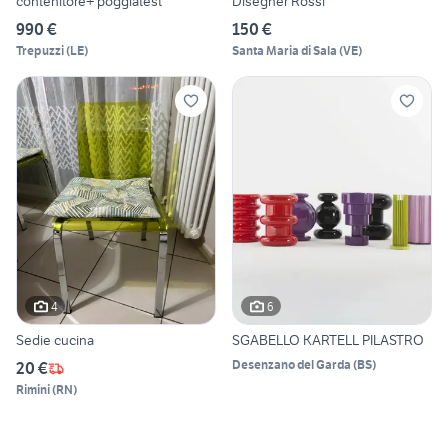
contenitore+ poggiatest
Disegner Rossi
990 €
150 €
Trepuzzi
(
LE
)
Santa Maria di Sala
(
VE
)
4
6
Sedie cucina
SGABELLO KARTELL PILASTRO
Desenzano del Garda
(
BS
)
20 €
Rimini
(
RN
)