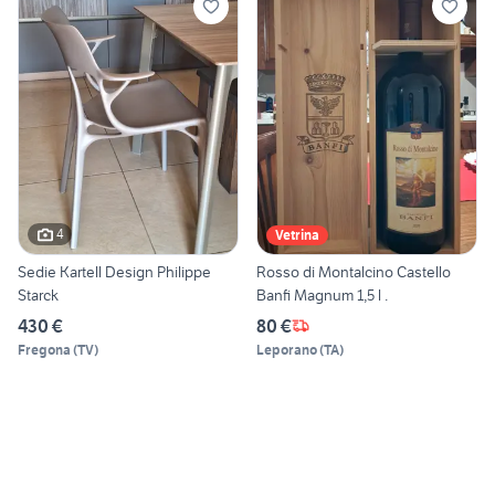
4
Vetrina
Sedie Kartell Design Philippe
Rosso di Montalcino Castello
Starck
Banfi Magnum 1,5 l .
430 €
80 €
Fregona
(
TV
)
Leporano
(
TA
)