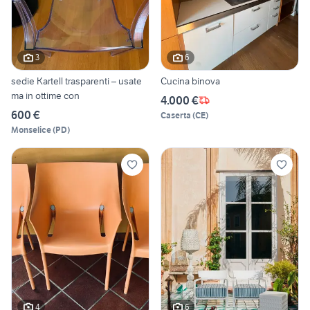
3
6
sedie Kartell trasparenti – usate
Cucina binova
ma in ottime con
4.000 €
600 €
Caserta
(
CE
)
Monselice
(
PD
)
4
6