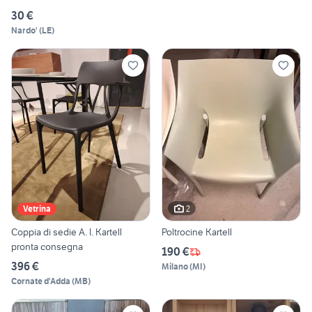
30 €
Nardo'
(
LE
)
2
Vetrina
Coppia di sedie A. I. Kartell
Poltrocine Kartell
pronta consegna
190 €
396 €
Milano
(
MI
)
Cornate d'Adda
(
MB
)