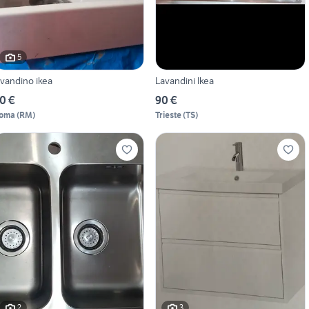
5
avandino ikea
Lavandini Ikea
0 €
90 €
oma
(
RM
)
Trieste
(
TS
)
2
3