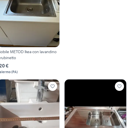
obile METOD Ikea con lavandino
 rubinetto
20 €
alermo
(
PA
)