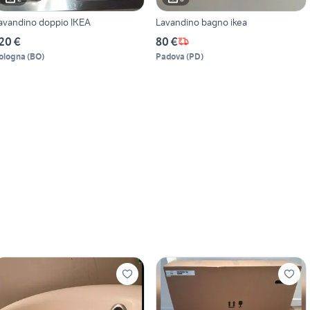
avandino doppio IKEA
Lavandino bagno ikea
20 €
80 €
ologna
(
BO
)
Padova
(
PD
)