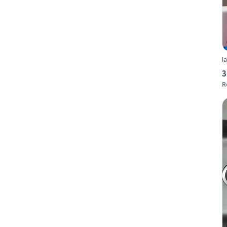
l
3
R