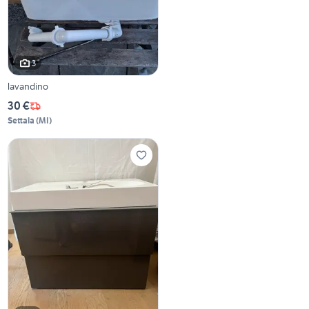
3
lavandino
30 €
Settala
(
MI
)