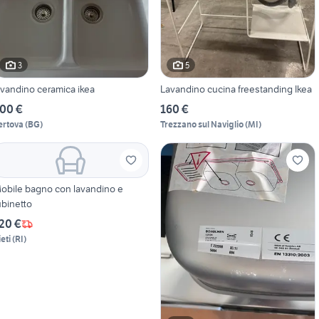
3
5
lavandino ceramica ikea
Lavandino cucina freestanding Ikea
00 €
160 €
ertova
(
BG
)
Trezzano sul Naviglio
(
MI
)
obile bagno con lavandino e
ubinetto
20 €
eti
(
RI
)