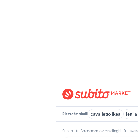
cavalletto ikea
letti 
Ricerche
simili
Subito
Arredamento e casalinghi
lavan