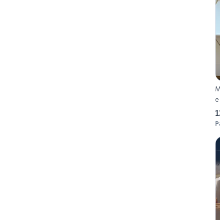
M
e
1
P