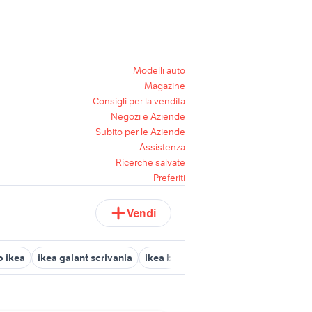
Modelli auto
Magazine
Consigli per la vendita
Negozi e Aziende
Subito per le Aziende
Assistenza
Ricerche salvate
Preferiti
Vendi
 ikea
ikea galant scrivania
ikea bekant
hensvik ikea
materas