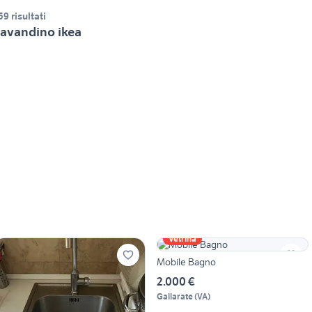
59 risultati
avandino ikea
Vetrina
Mobile Bagno
2.000 €
Gallarate
(
VA
)