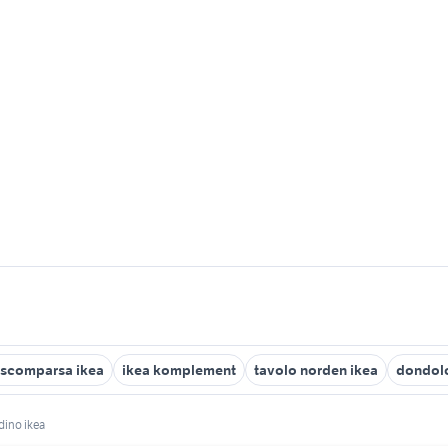
a scomparsa ikea
ikea komplement
tavolo norden ikea
dondolo
dino ikea