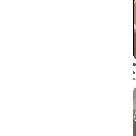
l
5
R