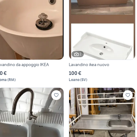
2
avandino da appoggio IKEA
Lavandino ikea nuovo
0 €
100 €
oma
(
RM
)
Loano
(
SV
)