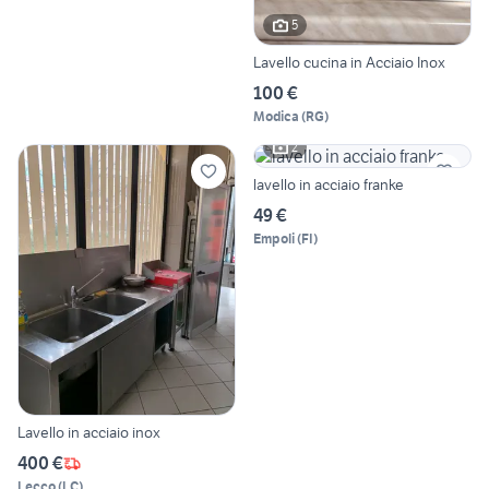
5
Lavello cucina in Acciaio Inox
100 €
Modica
(
RG
)
2
lavello in acciaio franke
49 €
Empoli
(
FI
)
Lavello in acciaio inox
400 €
Lecco
(
LC
)