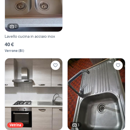
2
Lavello cucina in acciaio inox
40 €
Verrone
(
BI
)
3
Vetrina