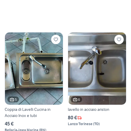
5
6
Coppia di Lavelli Cucina in
lavello in acciaio ariston
Acciaio Inox e tubi
80 €
45 €
Lanzo Torinese
(
TO
)
Bellaria-Igea Marina
(
RN
)