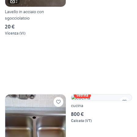
2
Lavello in acciaio con
sgocciolatoio
20 €
Vicenza
(
VI
)
Vetrina
cucina
800 €
Calcata
(
VT
)