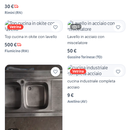
30 €
Rimini
(
RN
)
6
Vetrina
Top cucina in okite con lavello
Lavello in acciaio con
miscelatore
500 €
50 €
Fiumicino
(
RM
)
Gassino Torinese
(
TO
)
Vetrina
cucina industriale completa
acciaio
9 €
Avellino
(
AV
)