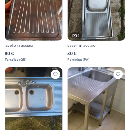
5
lavello in acciaio
Lavelli in acciaio
80 €
30 €
Terralba
(
OR
)
Partinico
(
PA
)