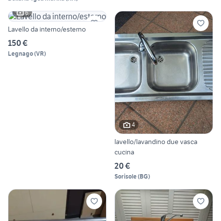
6
Lavello da interno/esterno
150 €
Legnago
(
VR
)
4
lavello/lavandino due vasca
cucina
20 €
Sorisole
(
BG
)