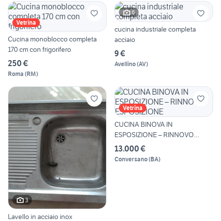
6
Vetrina
cucina industriale completa
Cucina monoblocco completa
acciaio
170 cm con frigorifero
9 €
250 €
Avellino
(
AV
)
Roma
(
RM
)
Vetrina
CUCINA BINOVA IN
ESPOSIZIONE – RINNOVO
ESPOSIZIONE
13.000 €
Conversano
(
BA
)
3
Lavello in acciaio inox