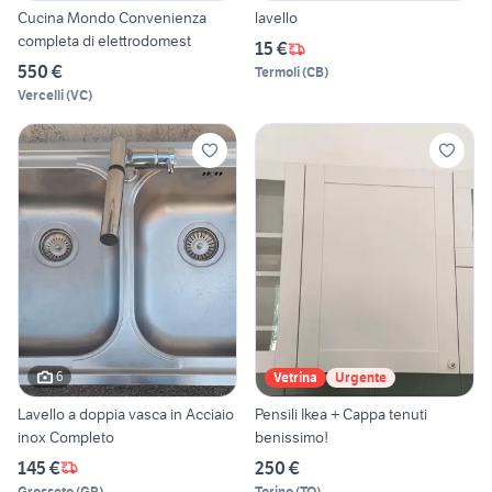
Cucina Mondo Convenienza
lavello
completa di elettrodomest
15 €
550 €
Termoli
(
CB
)
Vercelli
(
VC
)
6
Vetrina
Urgente
Lavello a doppia vasca in Acciaio
Pensili Ikea + Cappa tenuti
inox Completo
benissimo!
145 €
250 €
Grosseto
(
GR
)
Torino
(
TO
)