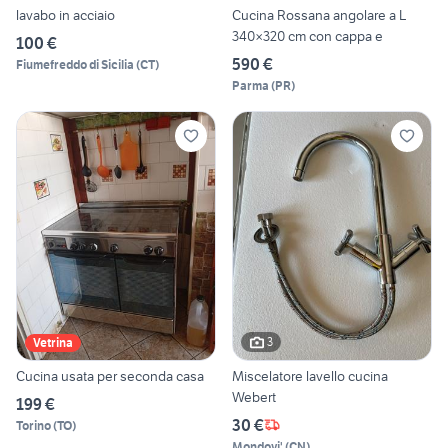
lavabo in acciaio
Cucina Rossana angolare a L
340×320 cm con cappa e
100 €
590 €
Fiumefreddo di Sicilia
(
CT
)
Parma
(
PR
)
3
Vetrina
Cucina usata per seconda casa
Miscelatore lavello cucina
Webert
199 €
30 €
Torino
(
TO
)
Mondovi'
(
CN
)