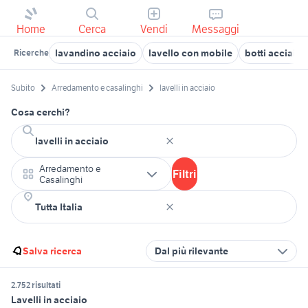
Home
Cerca
Vendi
Messaggi
lavandino acciaio
lavello con mobile
botti acciaio
Ricerche
Subito
Arredamento e casalinghi
lavelli in acciaio
Cosa cerchi?
Arredamento e
Filtri
Casalinghi
Salva ricerca
Dal più rilevante
2.752 risultati
Lavelli in acciaio