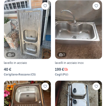
4
3
lavello in acciaio
lavelli in acciaio inox
40 €
199 €
Corigliano-Rossano
(
CS
)
Cagli
(
PU
)