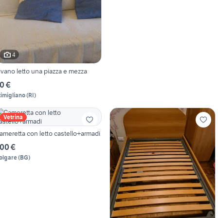
4
ivano letto una piazza e mezza
0 €
timigliano
(
RI
)
Vetrina
ameretta con letto castello+armadi
00 €
olgare
(
BG
)