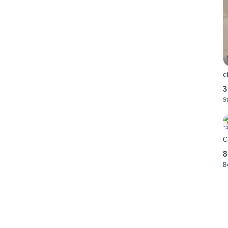
d
3
S
C
8
B