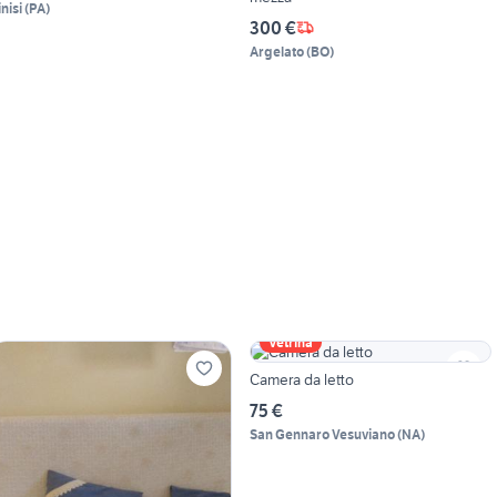
nisi
(
PA
)
300 €
Argelato
(
BO
)
Vetrina
Camera da letto
75 €
San Gennaro Vesuviano
(
NA
)