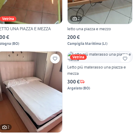
2
Vetrina
ETTO UNA PIAZZA E MEZZA
letto una piazza e mezzo
00 €
200 €
ologna
(
BO
)
Campiglia Marittima
(
LI
)
Vetrina
Letto più materasso una piazza e
mezza
300 €
Argelato
(
BO
)
2