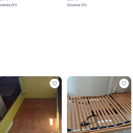
icenza
(
VI
)
Vicenza
(
VI
)