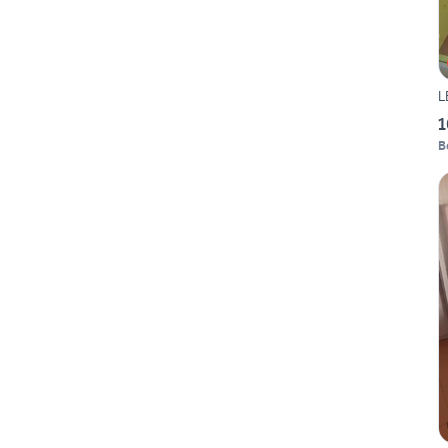
L
1
B