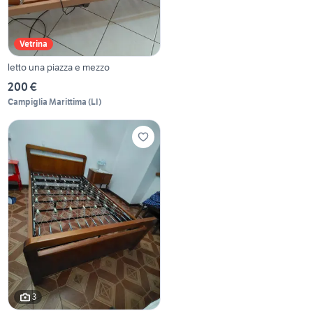
Vetrina
letto una piazza e mezzo
200 €
Campiglia Marittima
(
LI
)
3