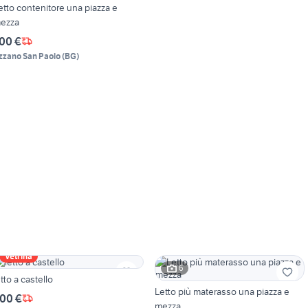
etto contenitore una piazza e
ezza
00 €
zzano San Paolo
(
BG
)
Vetrina
6
etto a castello
Letto più materasso una piazza e
00 €
mezza