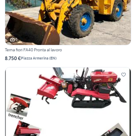
6
Terna fiori FA40 Pronta al lavoro
8.750 €
Piazza Armerina
(
EN
)