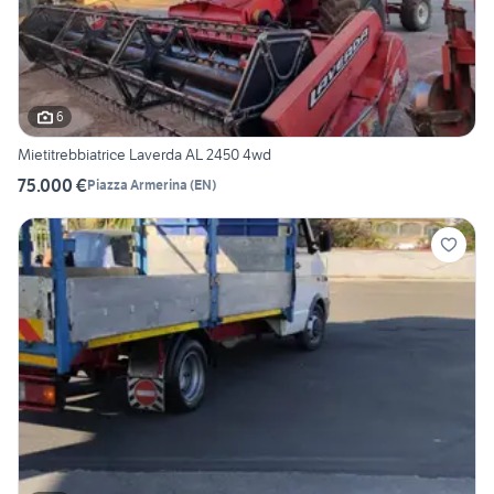
6
Mietitrebbiatrice Laverda AL 2450 4wd
75.000 €
Piazza Armerina
(
EN
)