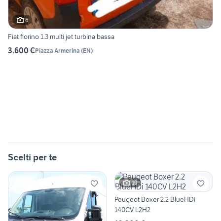
6
Fiat fiorino 1.3 multi jet turbina bassa
3.600 €
Piazza Armerina
(
EN
)
Scelti per te
19
Peugeot Boxer 2.2 BlueHDi
140CV L2H2