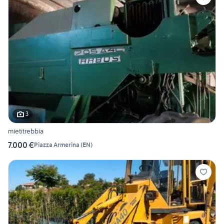
3
mietitrebbia
7.000 €
Piazza Armerina
(
EN
)