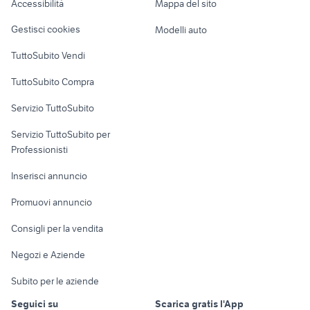
Accessibilità
Mappa del sito
Loft, mansarde e
commerciali
Veicoli commerciali
altro
Messina provincia
Gestisci cookies
Modelli auto
Case vacanza
TuttoSubito Vendi
Uffici e Locali
TuttoSubito Compra
commerciali
Servizio TuttoSubito
elettronica
per la casa e la
sports e hobby
Servizio TuttoSubito per
persona
Informatica
Animali
Professionisti
Arredamento e
Console e
Accessori per
Casalinghi
Inserisci annuncio
Videogiochi
animali
Elettrodomestici
Promuovi annuncio
Audio/Video
Musica e Film
Giardino e Fai da te
Consigli per la vendita
Fotografia
Libri e Riviste
Abbigliamento e
Negozi e Aziende
Telefonia
Strumenti Musicali
Accessori
Subito per le aziende
Sports
Tutto per i bambini
Seguici su
Scarica gratis l'App