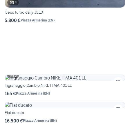
4
Iveco turbo daily 35.10
5.800 €
Piazza Armerina
(
EN
)
5
Ingranaggio Cambio NIKE ITMA 401 LL
165 €
Piazza Armerina
(
EN
)
Fiat ducato
16.500 €
Piazza Armerina
(
EN
)