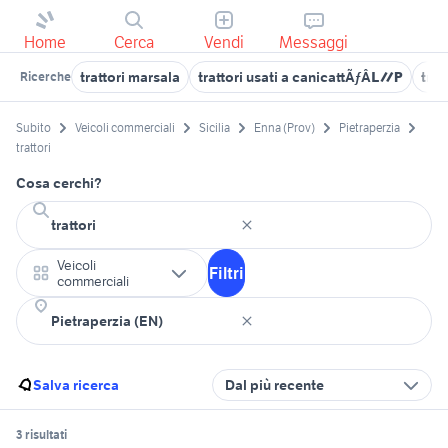
Home
Cerca
Vendi
Messaggi
trattori marsala
trattori usati a canicattÃƒÂ¬
trat
Ricerche
Subito
Veicoli commerciali
Sicilia
Enna (Prov)
Pietraperzia
trattori
Cosa cerchi?
Veicoli
Filtri
commerciali
Salva ricerca
Dal più recente
3 risultati