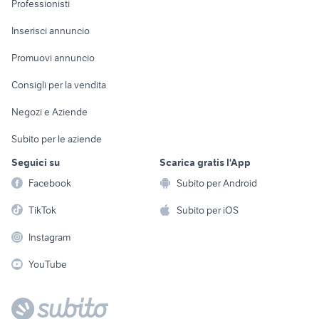
Professionisti
Arredamento e
Console e
Accessori per
Casalinghi
Inserisci annuncio
Videogiochi
animali
Elettrodomestici
Promuovi annuncio
Audio/Video
Musica e Film
Giardino e Fai da te
Consigli per la vendita
Fotografia
Libri e Riviste
Abbigliamento e
Negozi e Aziende
Telefonia
Strumenti Musicali
Accessori
Subito per le aziende
Sports
Tutto per i bambini
Seguici su
Scarica gratis l'App
Biciclette
Facebook
Subito per Android
Collezionismo
TikTok
Subito per iOS
Instagram
YouTube