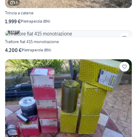
4
Trincia a catene
1.999 €
Pietraperzia
(
EN
)
6
Trattore fiat 415 monotrazione
4.200 €
Pietraperzia
(
EN
)