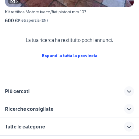
5
Kit rettifica Motore iveco/fiat pistoni mm 103
600 €
Pietraperzia
(
EN
)
La tua ricerca ha restituito pochi annunci.
Espandi a tutta la provincia
Più cercati
Correlati
Richerche simili
Suggerimenti
Ricerche consigliate
trattori santa
trattori veicoli
mini trattore
margherita di belice
commerciali Catania
cingolato
trattore fiat 600
cerchi trattore same
Tutte le categorie
provincia
trattori cingolato
rastrello per trattore
trattore tosaerba
sedile trattore con cinture
veicoli commerciali
trattori castelvetrano
usato
trattori carraro frutteto
veicoli commerciali usati lazio