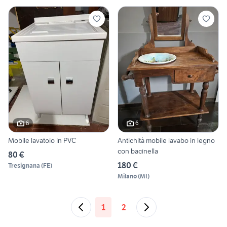
6
6
Mobile lavatoio in PVC
Antichità mobile lavabo in legno
con bacinella
80 €
180 €
Tresignana
(
FE
)
Milano
(
MI
)
1
2