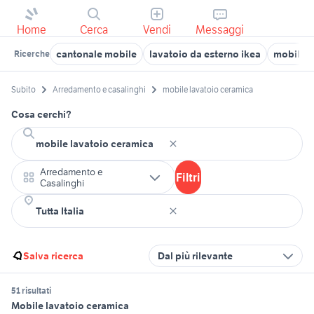
Home
Cerca
Vendi
Messaggi
cantonale mobile
lavatoio da esterno ikea
mobili us
Ricerche
Subito
Arredamento e casalinghi
mobile lavatoio ceramica
Cosa cerchi?
Arredamento e
Filtri
Casalinghi
Salva ricerca
Dal più rilevante
51 risultati
Mobile lavatoio ceramica