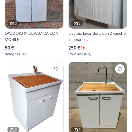
3
2
LAVATOIO IN CERAMICA CON
lavatoio lavanderia con 2 vasche
MOBILE
in ceramica
50 €
250 €
Bologna
(
BO
)
Corciano
(
PG
)
2
6