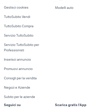
Veicoli commerciali
telese cucine
mobili usati pescantina
altro
Gestisci cookies
Modelli auto
Case vacanza
TuttoSubito Vendi
Uffici e Locali
TuttoSubito Compra
commerciali
Servizio TuttoSubito
elettronica
per la casa e la
sports e hobby
Servizio TuttoSubito per
persona
Informatica
Animali
Professionisti
Arredamento e
Console e
Accessori per
Casalinghi
Inserisci annuncio
Videogiochi
animali
Elettrodomestici
Promuovi annuncio
Audio/Video
Musica e Film
Giardino e Fai da te
Consigli per la vendita
Fotografia
Libri e Riviste
Abbigliamento e
Negozi e Aziende
Telefonia
Strumenti Musicali
Accessori
Subito per le aziende
Sports
Tutto per i bambini
Seguici su
Scarica gratis l'App
Biciclette