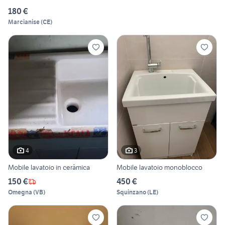
180 €
Marcianise
(
CE
)
4
3
Mobile lavatoio in cerâmica
Mobile lavatoio monoblocco
150 €
450 €
Omegna
(
VB
)
Squinzano
(
LE
)