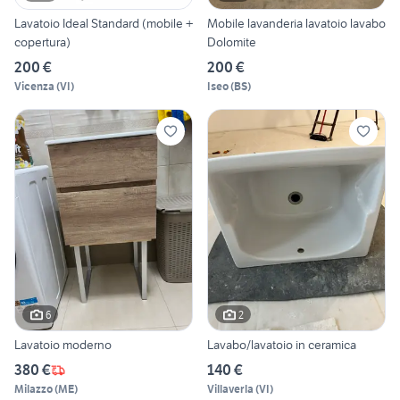
Lavatoio Ideal Standard (mobile +
Mobile lavanderia lavatoio lavabo
copertura)
Dolomite
200 €
200 €
Vicenza
(
VI
)
Iseo
(
BS
)
6
2
Lavatoio moderno
Lavabo/lavatoio in ceramica
380 €
140 €
Milazzo
(
ME
)
Villaverla
(
VI
)