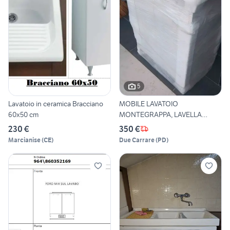
5
Lavatoio in ceramica Bracciano
MOBILE LAVATOIO
60x50 cm
MONTEGRAPPA, LAVELLA
CERAMICA
230 €
350 €
Marcianise
(
CE
)
Due Carrare
(
PD
)