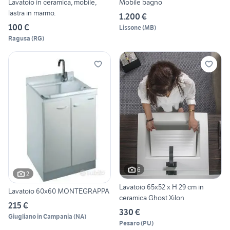
Lavatoio in ceramica, mobile,
Mobile bagno
lastra in marmo.
1.200 €
100 €
Lissone
(
MB
)
Ragusa
(
RG
)
6
2
Lavatoio 65x52 x H 29 cm in
Lavatoio 60x60 MONTEGRAPPA
ceramica Ghost Xilon
215 €
330 €
Giugliano in Campania
(
NA
)
Pesaro
(
PU
)