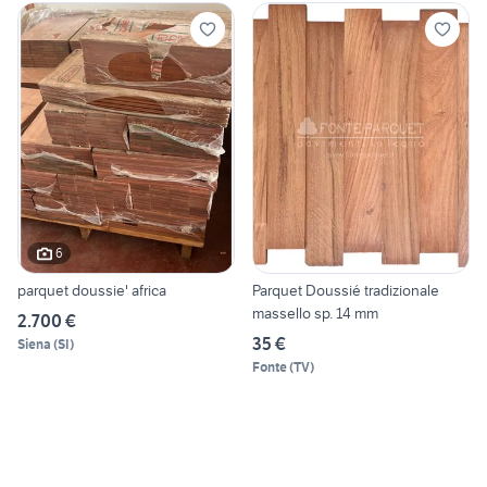
6
parquet doussie' africa
Parquet Doussié tradizionale
massello sp. 14 mm
2.700 €
35 €
Siena
(
SI
)
Fonte
(
TV
)