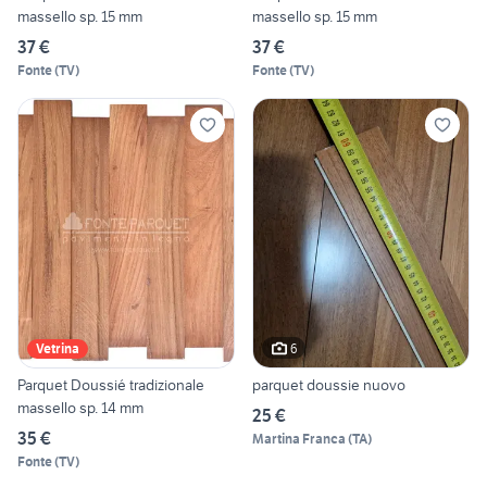
massello sp. 15 mm
massello sp. 15 mm
37 €
37 €
Fonte
(
TV
)
Fonte
(
TV
)
6
Vetrina
Parquet Doussié tradizionale
parquet doussie nuovo
massello sp. 14 mm
25 €
35 €
Martina Franca
(
TA
)
Fonte
(
TV
)