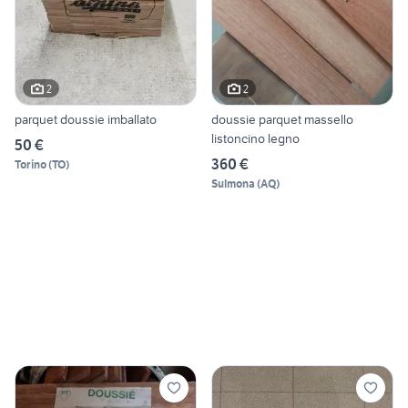
2
2
parquet doussie imballato
doussie parquet massello
listoncino legno
50 €
360 €
Torino
(
TO
)
Sulmona
(
AQ
)