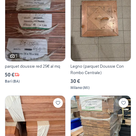
5
parquet doussie red 25€ al mq
Legno (parquet Doussie Con
Rombo Centrale)
50 €
30 €
Bari
(
BA
)
Milano
(
MI
)