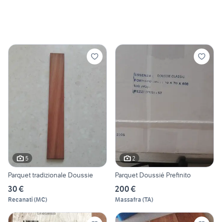
5
2
Parquet tradizionale Doussie
Parquet Doussié Prefinito
30 €
200 €
Recanati
(
MC
)
Massafra
(
TA
)