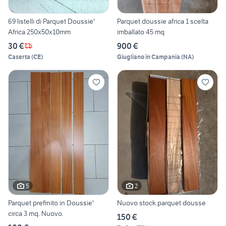
69 listelli di Parquet Doussie'
Parquet doussie africa 1 scelta
Africa 250x50x10mm
imballato 45 mq
30 €
900 €
Caserta
(
CE
)
Giugliano in Campania
(
NA
)
5
2
Parquet prefinito in Doussie'
Nuovo stock parquet dousse
circa 3 mq. Nuovo.
150 €