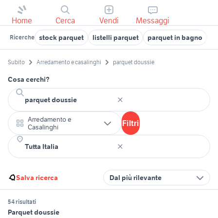
Home
Cerca
Vendi
Messaggi
stock parquet
listelli parquet
parquet in bagno
ca
Ricerche
Subito
Arredamento e casalinghi
parquet doussie
Cosa cerchi?
Arredamento e
Filtri
Casalinghi
Salva ricerca
Dal più rilevante
54 risultati
Parquet doussie