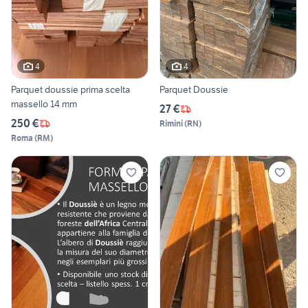
4
4
Parquet doussie prima scelta
Parquet Doussie
massello 14 mm
27 €
250 €
Rimini
(
RN
)
Roma
(
RM
)