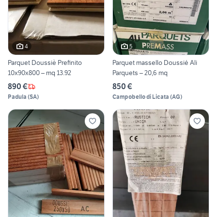
4
5
Parquet Doussiè Prefinito
Parquet massello Doussié Ali
10x90x800 – mq 13.92
Parquets – 20,6 mq
890 €
850 €
Padula
(
SA
)
Campobello di Licata
(
AG
)