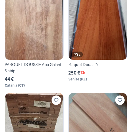
2
PARQUET DOUSSIE Apa Galant
Parquet Doussié
3 strip
250 €
44 €
Senise
(
PZ
)
Catania
(
CT
)