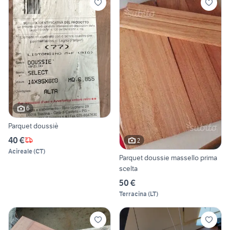
6
Parquet doussiè
40 €
2
Acireale
(
CT
)
Parquet doussie massello prima
scelta
50 €
Terracina
(
LT
)