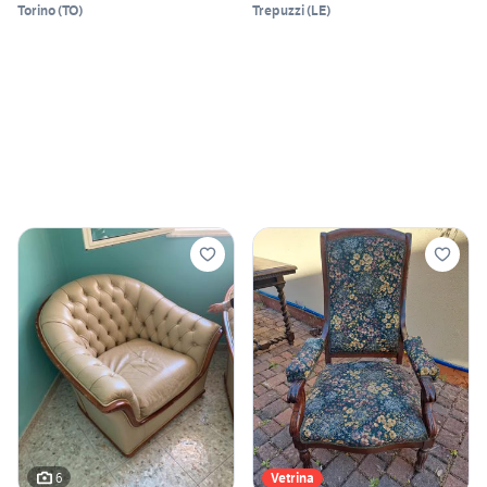
Torino
(
TO
)
Trepuzzi
(
LE
)
6
Vetrina