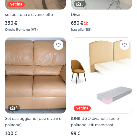
3
Vetrina
set poltrona e divano letto
Divani
350 €
650 €
Oriolo Romano
(
VT
)
Isorella
(
BS
)
3
Vetrina
Set da soggiorno (due divani e
IGNIFUGO divanetti sedie
poltrona)
poltrone letti materassi
100 €
99 €