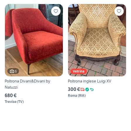
6
Vetrina
Poltrona Divani&Divani by
Poltrona inglese Luigi XV
Natuzzi
300 €
680 €
Roma
(
RM
)
Treviso
(
TV
)