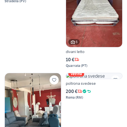
Stradella
(
PV
)
6
divani letto
10 €
Quarrata
(
PT
)
Vetrina
poltrona svedese
200 €
Roma
(
RM
)