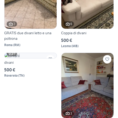
2
6
GRATIS due divani letto e una
Coppia di divani
poltrona
500 €
Roma
(
RM
)
Lesmo
(
MB
)
6
divani
500 €
Rovereto
(
TN
)
3