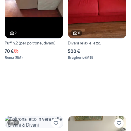
2
6
Puff n.2 (per poltrone, divani)
Divani relax e letto.
70 €
500 €
Roma
(
RM
)
Brugherio
(
MB
)
4