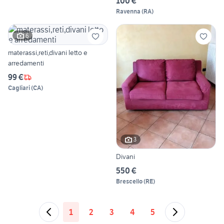
100 €
Ravenna
(
RA
)
6
materassi,reti,divani letto e
arredamenti
99 €
Cagliari
(
CA
)
3
Divani
550 €
Brescello
(
RE
)
1
2
3
4
5