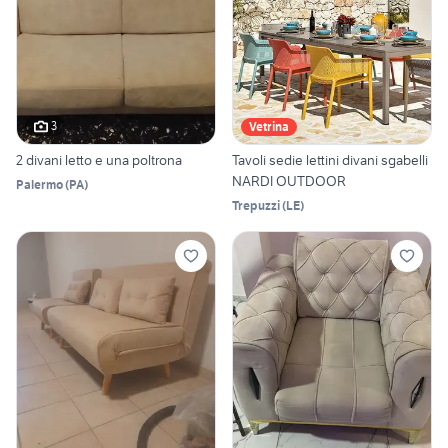
3
Vetrina
2 divani letto e una poltrona
Tavoli sedie lettini divani sgabelli
NARDI OUTDOOR
Palermo
(
PA
)
Trepuzzi
(
LE
)