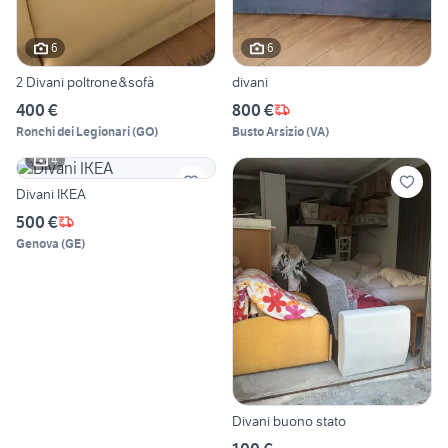
6
6
2 Divani poltrone&sofà
divani
400 €
800 €
Ronchi dei Legionari
(
GO
)
Busto Arsizio
(
VA
)
4
Divani IKEA
500 €
Genova
(
GE
)
Divani buono stato