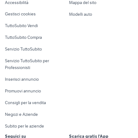
Accessibilità
Mappa del sito
Loft, mansarde e
pavimenti arredamento Padova
Veicoli commerciali
altro
formica bianca
provincia
Gestisci cookies
Modelli auto
Case vacanza
sedia ufficio bianca
parete attrezzata ikea moderna
TuttoSubito Vendi
Uffici e Locali
TuttoSubito Compra
commerciali
Servizio TuttoSubito
elettronica
per la casa e la
sports e hobby
Servizio TuttoSubito per
persona
Informatica
Animali
Professionisti
Arredamento e
Console e
Accessori per
Casalinghi
Inserisci annuncio
Videogiochi
animali
Elettrodomestici
Promuovi annuncio
Audio/Video
Musica e Film
Giardino e Fai da te
Consigli per la vendita
Fotografia
Libri e Riviste
Abbigliamento e
Negozi e Aziende
Telefonia
Strumenti Musicali
Accessori
Subito per le aziende
Sports
Tutto per i bambini
Seguici su
Scarica gratis l'App