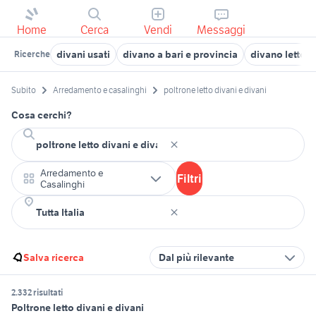
Home
Cerca
Vendi
Messaggi
divani usati
divano a bari e provincia
divano letto 
Ricerche
Subito
Arredamento e casalinghi
poltrone letto divani e divani
Cosa cerchi?
Arredamento e
Filtri
Casalinghi
Salva ricerca
Dal più rilevante
2.332 risultati
Poltrone letto divani e divani