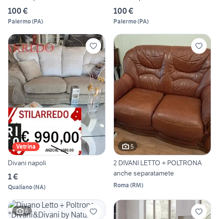
100 €
100 €
Palermo
(
PA
)
Palermo
(
PA
)
5
Vetrina
Divani napoli
2 DIVANI LETTO + POLTRONA
anche separatamete
1 €
Roma
(
RM
)
Qualiano
(
NA
)
6