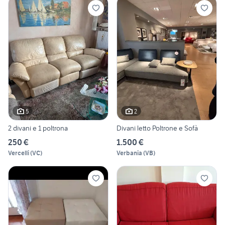
5
2
2 divani e 1 poltrona
Divani letto Poltrone e Sofà
250 €
1.500 €
Vercelli
(
VC
)
Verbania
(
VB
)