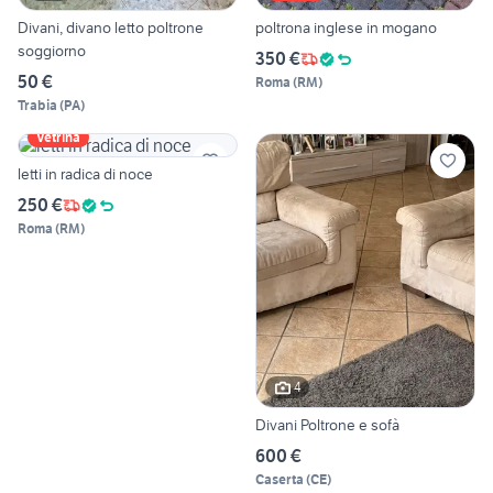
Divani, divano letto poltrone
poltrona inglese in mogano
soggiorno
350 €
50 €
Roma
(
RM
)
Trabia
(
PA
)
Vetrina
letti in radica di noce
250 €
Roma
(
RM
)
4
Divani Poltrone e sofà
600 €
Caserta
(
CE
)