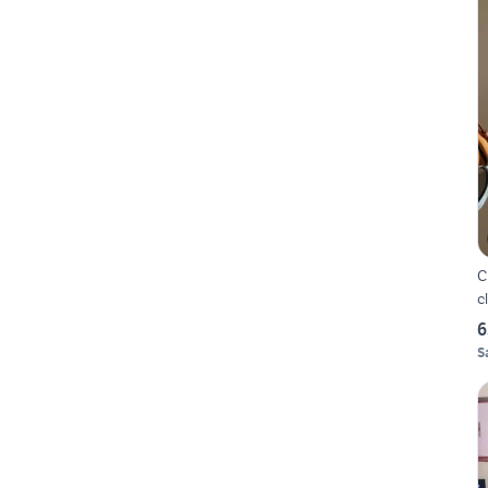
C
c
6
S