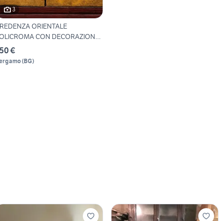
3
REDENZA ORIENTALE
OLICROMA CON DECORAZIONE
IGUR
50 €
ergamo
(
BG
)