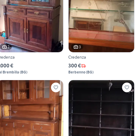
2
3
redenza
Credenza
.000 €
300 €
al Brembilla
(
BG
)
Berbenno
(
BG
)