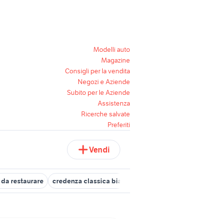
Modelli auto
Magazine
Consigli per la vendita
Negozi e Aziende
Subito per le Aziende
Assistenza
Ricerche salvate
Preferiti
Vendi
da restaurare
credenza classica bianca
credenza intarsiata ar