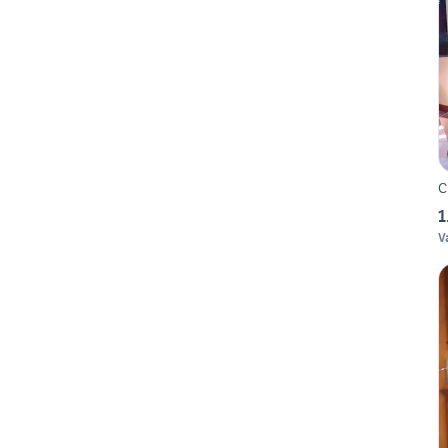
C
1
V