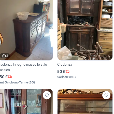
2
redenza in legno massello stile
Credenza
lassico
50 €
50 €
Sorisole
(
BG
)
ant'Omobono Terme
(
BG
)