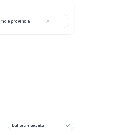
Dal più rilevante