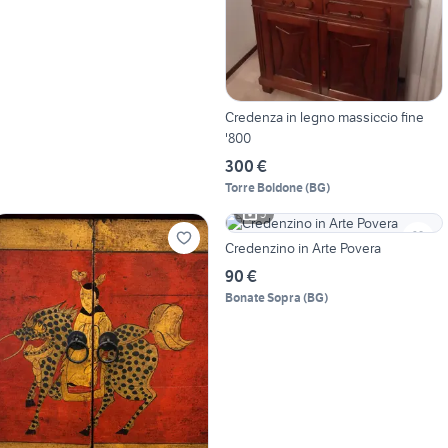
Credenza in legno massiccio fine
'800
300 €
Torre Boldone
(
BG
)
5
Credenzino in Arte Povera
90 €
Bonate Sopra
(
BG
)