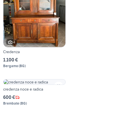
4
Credenza
1.100 €
Bergamo
(
BG
)
credenza noce e radica
600 €
Brembate
(
BG
)