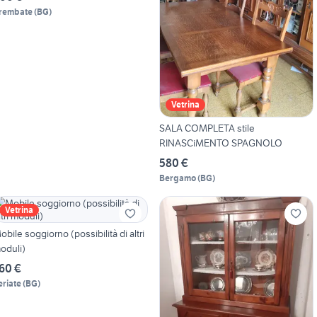
rembate
(
BG
)
Vetrina
SALA COMPLETA stile
RINASCiMENTO SPAGNOLO
580 €
Bergamo
(
BG
)
Vetrina
obile soggiorno (possibilità di altri
oduli)
60 €
eriate
(
BG
)