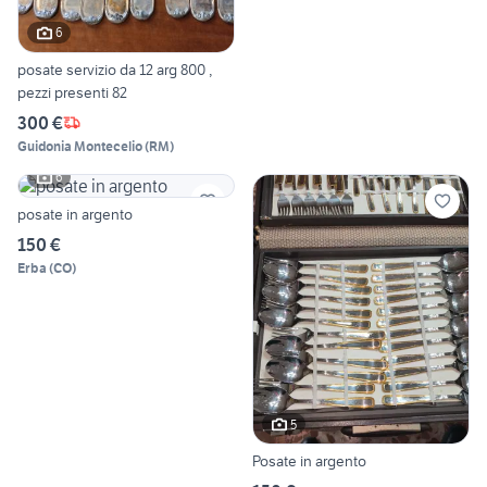
6
posate servizio da 12 arg 800 ,
pezzi presenti 82
300 €
Guidonia Montecelio
(
RM
)
6
posate in argento
150 €
Erba
(
CO
)
5
Posate in argento