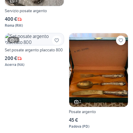
3
Servizio posate argento
400 €
Roma
(
RM
)
5
Set posate argento placcato 800
200 €
Acerra
(
NA
)
2
Posate argento
45 €
Padova
(
PD
)