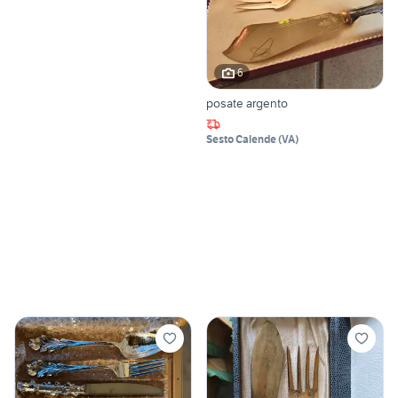
6
posate argento
Sesto Calende
(
VA
)