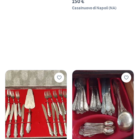
150 €
Casalnuovo di Napoli
(
NA
)