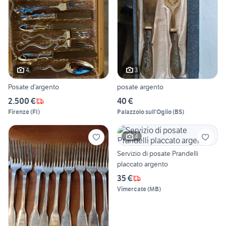
4
3
Posate d’argento
posate argento
2.500 €
40 €
Firenze
(
FI
)
Palazzolo sull'Oglio
(
BS
)
4
Servizio di posate Prandelli
placcato argento
35 €
Vimercate
(
MB
)