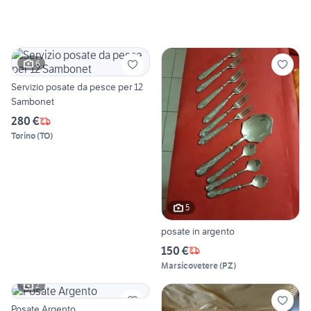
6
Servizio posate da pesce per 12
Sambonet
280 €
Torino
(
TO
)
5
posate in argento
150 €
Marsicovetere
(
PZ
)
2
Posate Argento