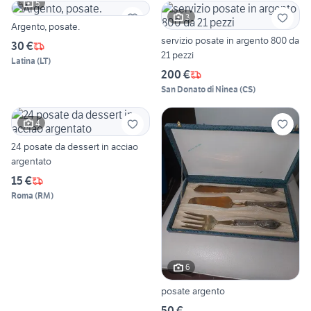
5
3
Argento, posate.
servizio posate in argento 800 da
30 €
21 pezzi
Latina
(
LT
)
200 €
San Donato di Ninea
(
CS
)
4
24 posate da dessert in acciao
argentato
15 €
Roma
(
RM
)
6
posate argento
50 €