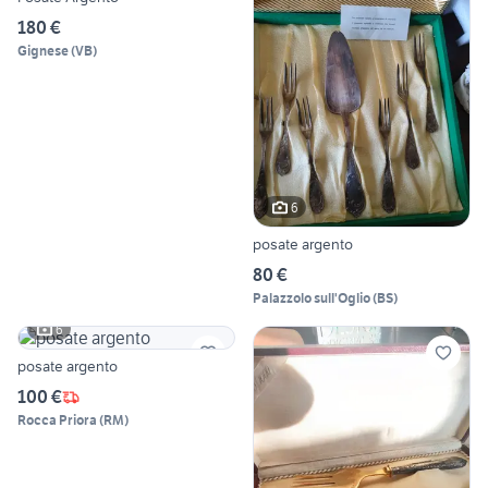
180 €
Gignese
(
VB
)
6
posate argento
80 €
Palazzolo sull'Oglio
(
BS
)
6
posate argento
100 €
Rocca Priora
(
RM
)