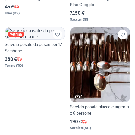
Rino Greggio
45 €
7.150 €
Iseo
(
BS
)
Sassari
(
SS
)
Vetrina
Servizio posate da pesce per 12
Sambonet
280 €
Torino
(
TO
)
5
Servizio posate placcate argento
x 6 persone
190 €
Sarnico
(
BG
)