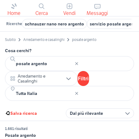
Home
Cerca
Vendi
Messaggi
schnauzer nano nero argento
servizio posate argento
Ricerche
Subito
Arredamento e casalinghi
posate argento
Cosa cerchi?
Arredamento e
Filtri
Casalinghi
Salva ricerca
Dal più rilevante
1.661 risultati
Posate argento