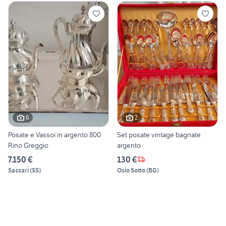
6
2
Posate e Vassoi in argento 800
Set posate vintage bagnate
Rino Greggio
argento
7.150 €
130 €
Sassari
(
SS
)
Osio Sotto
(
BG
)