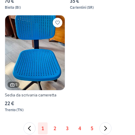
70 €
35 €
Biella
(
BI
)
Carlentini
(
SR
)
5
Sedia da scrivania cameretta
22 €
Trento
(
TN
)
1
2
3
4
5