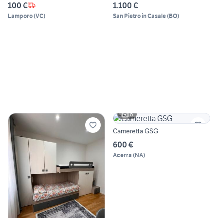
100 €
1.100 €
Lamporo
(
VC
)
San Pietro in Casale
(
BO
)
6
Cameretta GSG
600 €
Acerra
(
NA
)