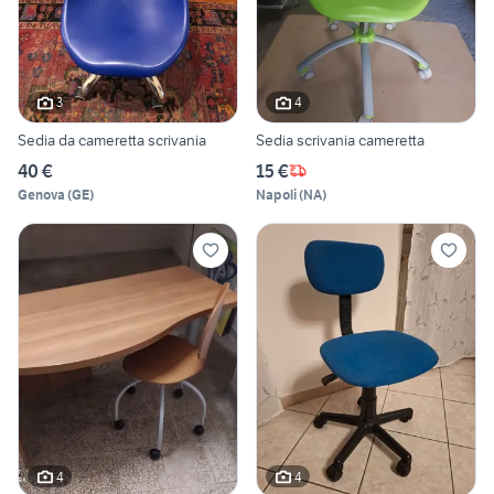
3
4
Sedia da cameretta scrivania
Sedia scrivania cameretta
40 €
15 €
Genova
(
GE
)
Napoli
(
NA
)
4
4