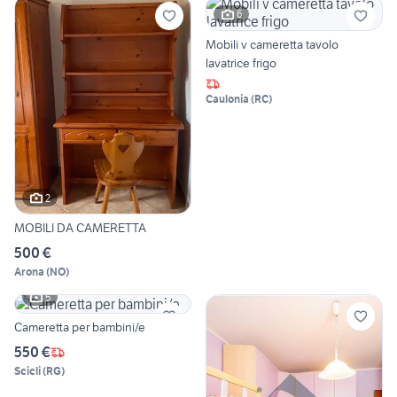
6
Mobili v cameretta tavolo
lavatrice frigo
Caulonia
(
RC
)
2
MOBILI DA CAMERETTA
500 €
Arona
(
NO
)
5
Cameretta per bambini/e
550 €
Scicli
(
RG
)