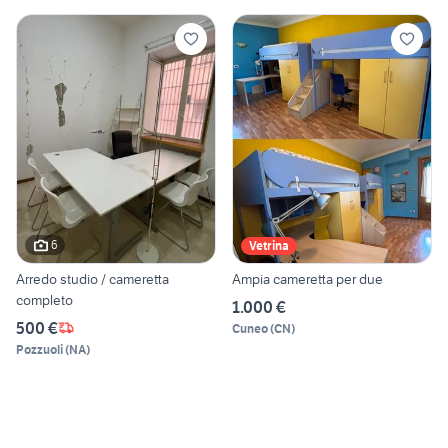
6
Vetrina
Arredo studio / cameretta
Ampia cameretta per due
completo
1.000 €
500 €
Cuneo
(
CN
)
Pozzuoli
(
NA
)