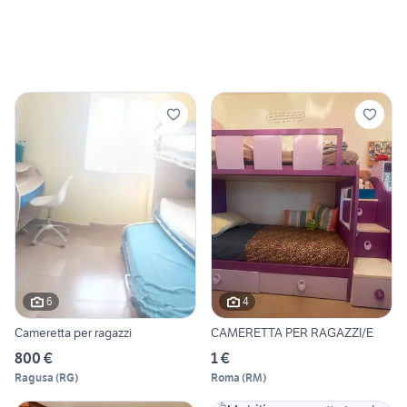
6
4
Cameretta per ragazzi
CAMERETTA PER RAGAZZI/E
800 €
1 €
Ragusa
(
RG
)
Roma
(
RM
)