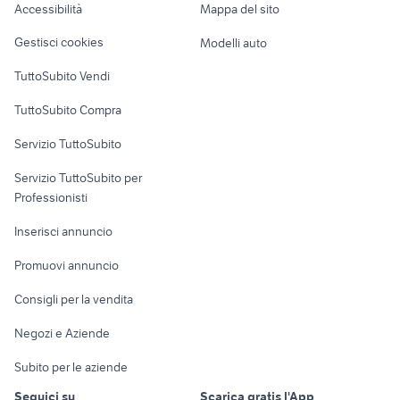
provincia
Accessibilità
Mappa del sito
Loft, mansarde e
Veicoli commerciali
divisorio cucina soggiorno
giardino Belluno provincia
altro
Gestisci cookies
Modelli auto
Case vacanza
TuttoSubito Vendi
Uffici e Locali
TuttoSubito Compra
commerciali
Servizio TuttoSubito
elettronica
per la casa e la
sports e hobby
Servizio TuttoSubito per
persona
Informatica
Animali
Professionisti
Arredamento e
Console e
Accessori per
Casalinghi
Inserisci annuncio
Videogiochi
animali
Elettrodomestici
Promuovi annuncio
Audio/Video
Musica e Film
Giardino e Fai da te
Consigli per la vendita
Fotografia
Libri e Riviste
Abbigliamento e
Negozi e Aziende
Telefonia
Strumenti Musicali
Accessori
Subito per le aziende
Sports
Tutto per i bambini
Seguici su
Scarica gratis l'App