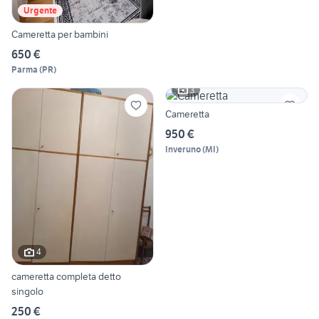
Urgente
Cameretta per bambini
650 €
Parma
(
PR
)
3
Cameretta
950 €
Inveruno
(
MI
)
4
cameretta completa detto
singolo
250 €