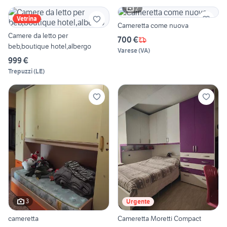
2
Vetrina
Cameretta come nuova
Camere da letto per
700 €
beb,boutique hotel,albergo
Varese
(
VA
)
999 €
Trepuzzi
(
LE
)
3
Urgente
cameretta
Cameretta Moretti Compact