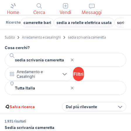
Home
Cerca
Vendi
Messaggi
camerette bari
sedia a rotelle elettrica usata
scrivan
Ricerche
Subito
Arredamento e casalinghi
sedia scrivania cameretta
Cosa cerchi?
Arredamento e
Filtri
Casalinghi
Salva ricerca
Dal più rilevante
1.931 risultati
Sedia scrivania cameretta