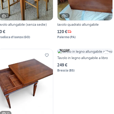
2
2
avolo allungabile (senza sedie)
tavolo quadrato allungabile
0 €
120 €
radisca d'Isonzo
(
GO
)
Palermo
(
PA
)
3
Tavolo in legno allungabile a libro
249 €
Brescia
(
BS
)
10