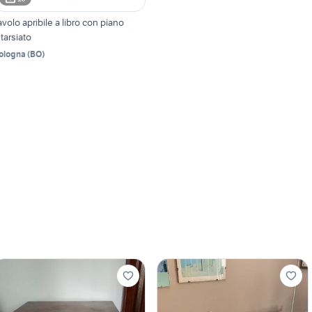
avolo apribile a libro con piano
ntarsiato
ologna
(
BO
)