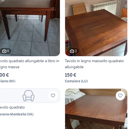
6
3
avolo quadrato allungabile a libro in
Tavolo in legno massello quadrato
egno masse
allungabile
00 €
150 €
ilano
(
MI
)
Camaiore
(
LU
)
avolo quadrato
aveno-Mombello
(
VA
)