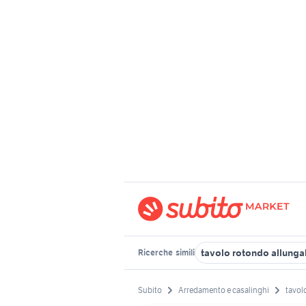
tavolo rotondo allunga
Ricerche
simili
Subito
Arredamento e casalinghi
tavol