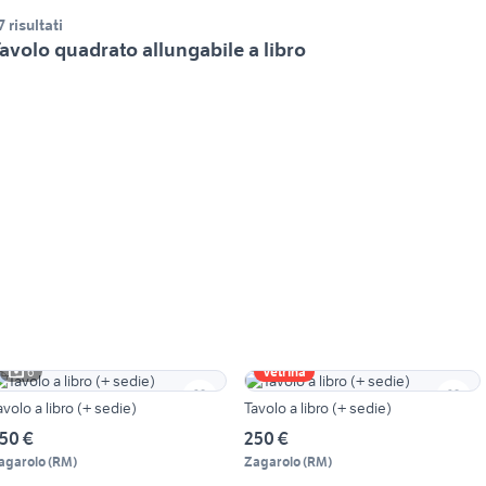
7 risultati
avolo quadrato allungabile a libro
6
Vetrina
avolo a libro (+ sedie)
Tavolo a libro (+ sedie)
50 €
250 €
agarolo
(
RM
)
Zagarolo
(
RM
)