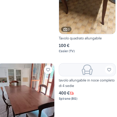
3
Tavolo quadrato allungabile
100 €
Casier
(
TV
)
tavolo allungabile in noce completo
di 4 sedie
400 €
Spirano
(
BG
)