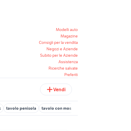
Modelli auto
Magazine
Consigli per la vendita
Negozi e Aziende
Subito per le Aziende
Assistenza
Ricerche salvate
Preferiti
Vendi
k
tavolo penisola
tavolo con mosaico fai da te
tavolo rotondo