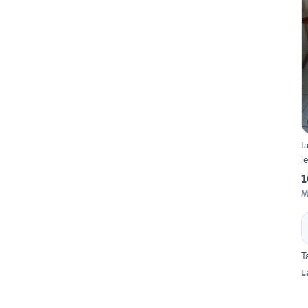
t
l
1
M
T
L