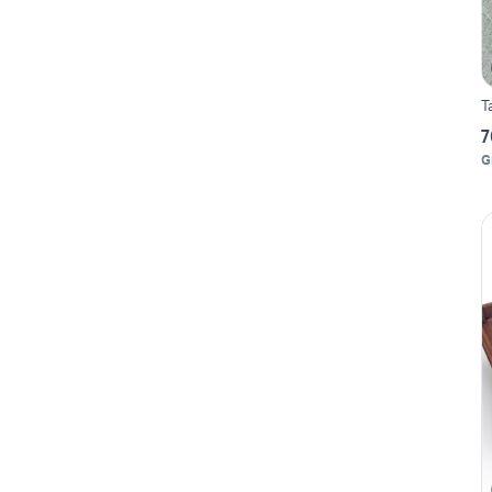
T
7
G