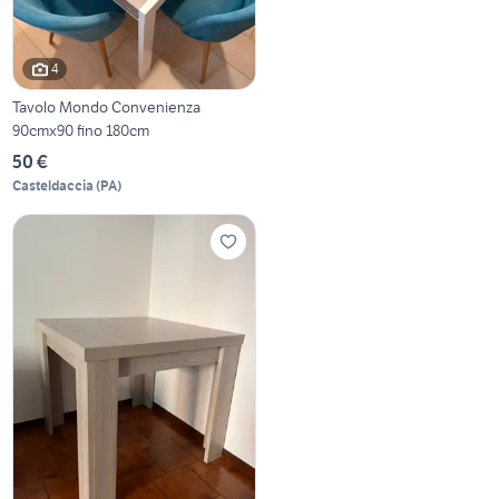
4
Tavolo Mondo Convenienza
90cmx90 fino 180cm
50 €
Casteldaccia
(
PA
)