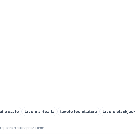
bile usato
tavolo a ribalta
tavolo toelettatura
tavolo blackjac
o quadrato allungabile a libro