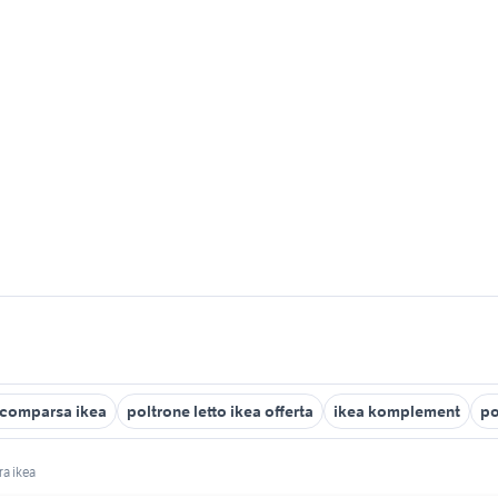
 scomparsa ikea
poltrone letto ikea offerta
ikea komplement
po
ra ikea