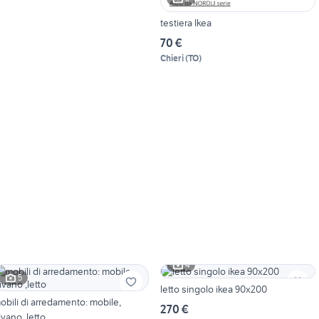
testiera Ikea
70 €
Chieri
(
TO
)
4
5
letto singolo ikea 90x200
obili di arredamento: mobile,
270 €
ivano ,letto