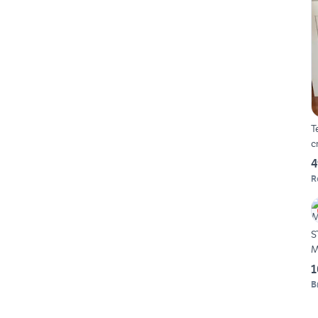
T
c
4
R
S
M
1
B