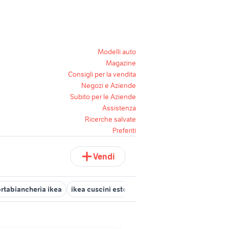
Modelli auto
Magazine
Consigli per la vendita
Negozi e Aziende
Subito per le Aziende
Assistenza
Ricerche salvate
Preferiti
Vendi
rtabiancheria ikea
ikea cuscini esterno
letto senza testiera ikea