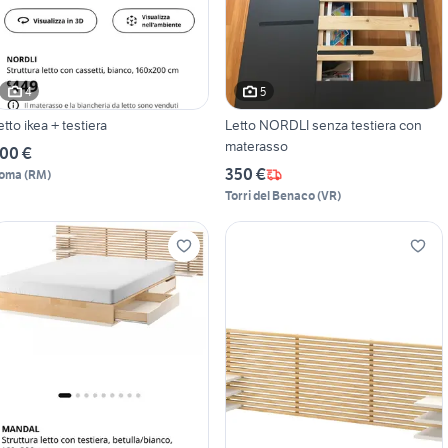
4
5
etto ikea + testiera
Letto NORDLI senza testiera con
materasso
00 €
350 €
oma
(
RM
)
Torri del Benaco
(
VR
)