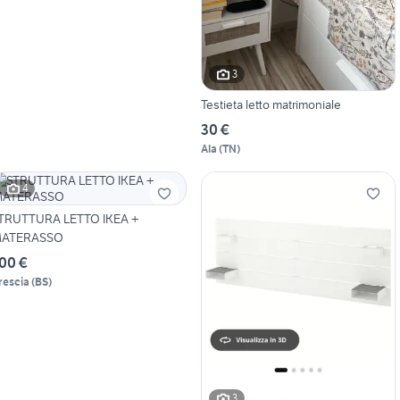
3
Testieta letto matrimoniale
30 €
Ala
(
TN
)
4
TRUTTURA LETTO IKEA +
ATERASSO
00 €
rescia
(
BS
)
3