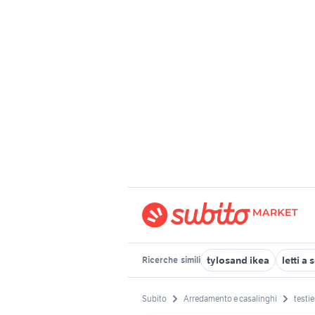
tylosand ikea
letti a
Ricerche
simili
Subito
Arredamento e casalinghi
testie