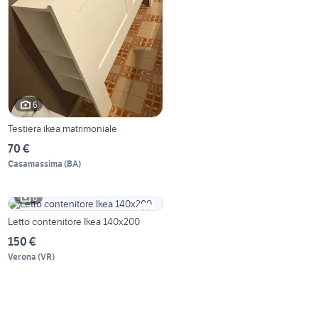
6
Testiera ikea matrimoniale
70 €
Casamassima
(
BA
)
6
Letto contenitore Ikea 140x200
150 €
Verona
(
VR
)