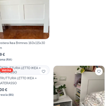
estiera Ikea Brimnes 160x115x30
m
9 €
oma
(
RM
)
Vetrina
TRUTTURA LETTO IKEA +
ATERASSO
00 €
rescia
(
BS
)