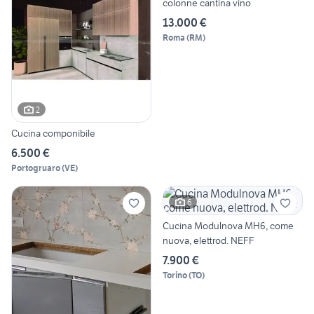
colonne cantina vino
13.000 €
Roma
(
RM
)
2
Cucina componibile
6.500 €
Portogruaro
(
VE
)
6
Cucina Modulnova MH6, come
nuova, elettrod. NEFF
7.900 €
Torino
(
TO
)