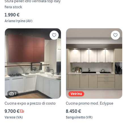
Stufa pellet idro ventilata top italy
fiera stock
1.990 €
Ariano Irpino
(
AV
)
3
Vetrina
Cucina expo a prezzo di costo
Cucina promo mod. Eclypse
9.700 €
8.450 €
Varese
(
VA
)
Sanguinetto
(
VR
)