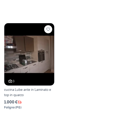
3
cucina Lube ante in Laminato e
top in quarzo
1.000 €
Foligno
(
PG
)