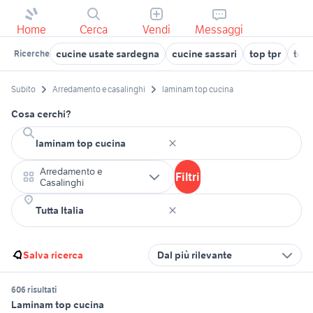
Home
Cerca
Vendi
Messaggi
cucine usate sardegna
cucine sassari
top tpr
top 
Ricerche
Subito
Arredamento e casalinghi
laminam top cucina
Cosa cerchi?
Arredamento e
Filtri
Casalinghi
Salva ricerca
Dal più rilevante
606 risultati
Laminam top cucina