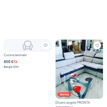
Cucina laminato
650 €
Barge
(
CN
)
Vetrina
Divano angolo PRONTA