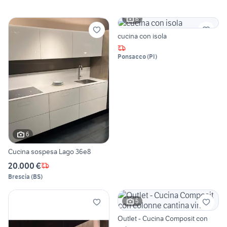
6
cucina con isola
Ponsacco
(
PI
)
6
Cucina sospesa Lago 36e8
20.000 €
Brescia
(
BS
)
5
Outlet - Cucina Composit con