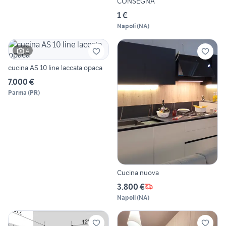
CONSEGNA
1 €
Napoli
(
NA
)
4
cucina AS 10 line laccata opaca
7.000 €
Parma
(
PR
)
Cucina nuova
3.800 €
Napoli
(
NA
)