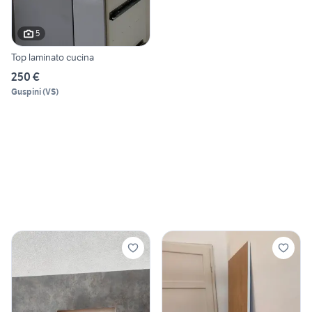
5
Top laminato cucina
250 €
Guspini
(
VS
)