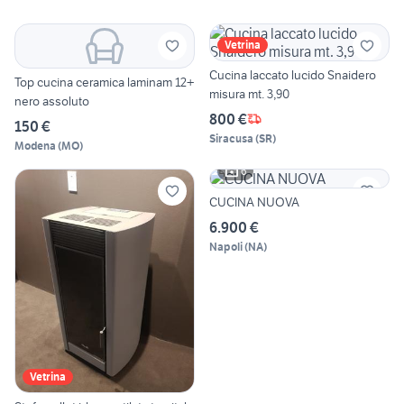
Vetrina
Cucina laccato lucido Snaidero
Top cucina ceramica laminam 12+
misura mt. 3,90
nero assoluto
800 €
150 €
Siracusa
(
SR
)
Modena
(
MO
)
6
CUCINA NUOVA
6.900 €
Napoli
(
NA
)
Vetrina