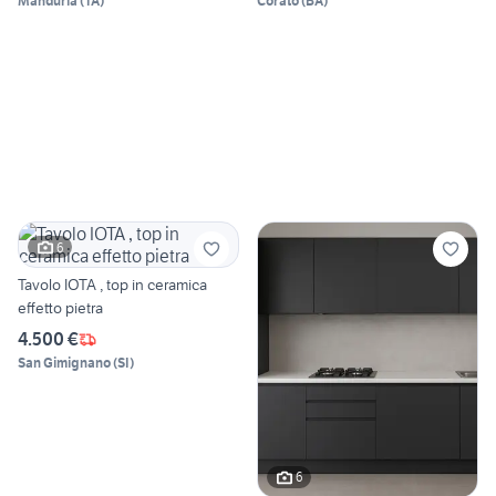
Manduria
(
TA
)
Corato
(
BA
)
6
Tavolo IOTA , top in ceramica
effetto pietra
4.500 €
San Gimignano
(
SI
)
6