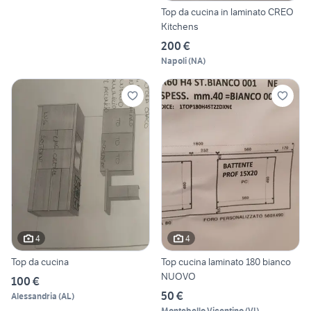
Top da cucina in laminato CREO
Kitchens
200 €
Napoli
(
NA
)
4
4
Top da cucina
Top cucina laminato 180 bianco
NUOVO
100 €
50 €
Alessandria
(
AL
)
Montebello Vicentino
(
VI
)