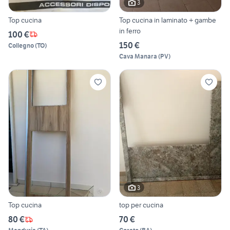
3
Top cucina
Top cucina in laminato + gambe
in ferro
100 €
150 €
Collegno
(
TO
)
Cava Manara
(
PV
)
3
Top cucina
top per cucina
80 €
70 €