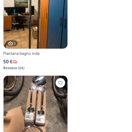
3
Piantana bagno inda
50 €
Besozzo
(
VA
)