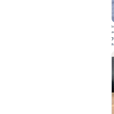
I
a
7
R