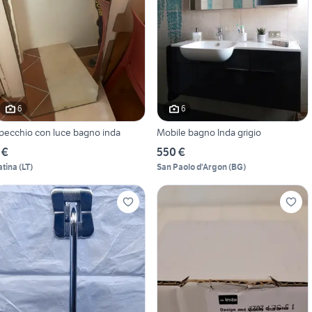
6
6
pecchio con luce bagno inda
Mobile bagno Inda grigio
 €
550 €
atina
(
LT
)
San Paolo d'Argon
(
BG
)