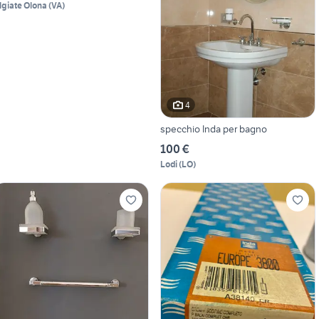
lgiate Olona
(
VA
)
4
specchio Inda per bagno
100 €
Lodi
(
LO
)