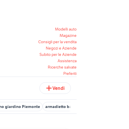
Modelli auto
Magazine
Consigli per la vendita
Negozi e Aziende
Subito per le Aziende
Assistenza
Ricerche salvate
Preferiti
Vendi
no giardino Piemonte
armadietto bagno - ikea
arredo bagno
a