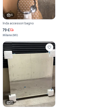
6
Inda accessori bagno
79 €
Milano
(
MI
)
6