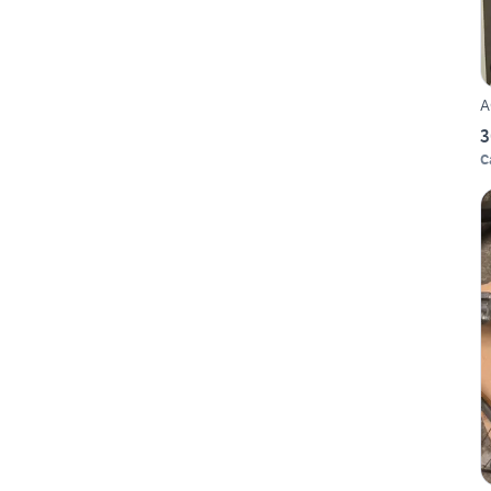
A
3
C