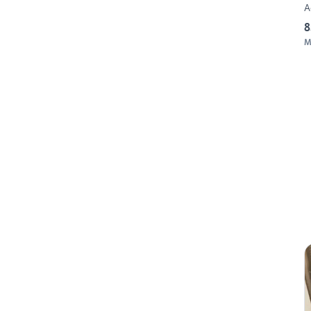
A
8
M