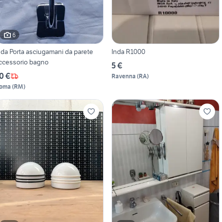
6
nda Porta asciugamani da parete
Inda R1000
ccessorio bagno
5 €
0 €
Ravenna
(
RA
)
oma
(
RM
)