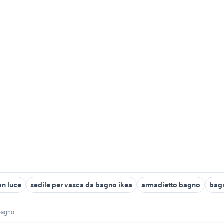
on luce
sedile per vasca da bagno ikea
armadietto bagno
bag
bagno