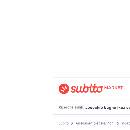
specchio bagno ikea c
Ricerche
simili
Subito
Arredamento e casalinghi
inda 