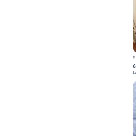
S
6
L