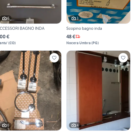
6
3
CCESSORI BAGNO INDA
Scopino bagno inda
00 €
48 €
antu'
(
CO
)
Nocera Umbra
(
PG
)
6
4