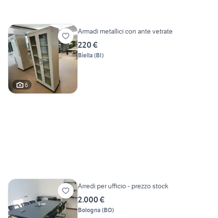
Armadi metallici con ante vetrate
220 €
Biella
(
BI
)
6
Arredi per ufficio - prezzo stock
2.000 €
Bologna
(
BO
)