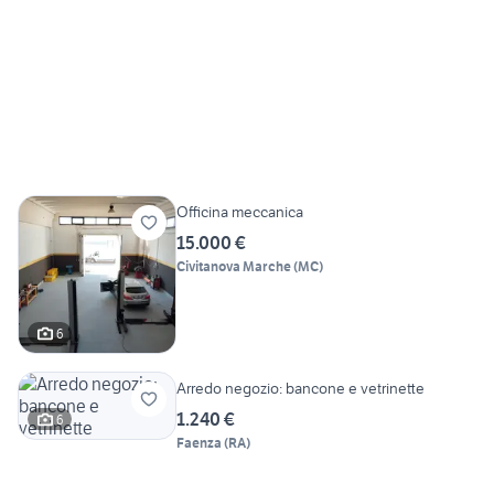
Officina meccanica
15.000 €
Civitanova Marche
(
MC
)
6
Arredo negozio: bancone e vetrinette
1.240 €
6
Faenza
(
RA
)