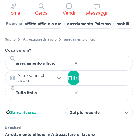
Home
Cerca
Vendi
Messaggi
affitto ufficio a ore
arredamento Palermo
mobili uff
Ricerche
Subito
Attrezzature di lavoro
arredamento ufficio
Cosa cerchi?
Attrezzature di
Filtri
lavoro
Salva ricerca
Dal più recente
8 risultati
Arredamento ufficio in Attrezzature di lavoro