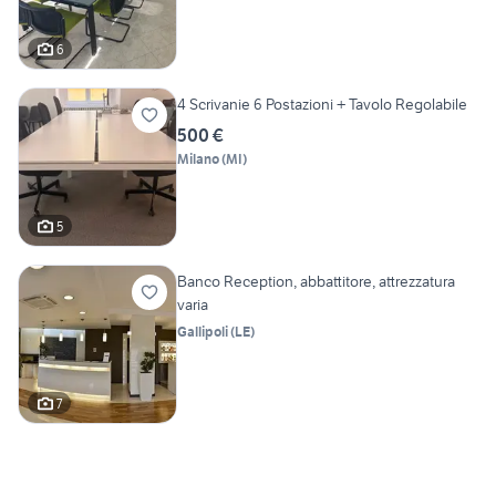
6
4 Scrivanie 6 Postazioni + Tavolo Regolabile
500 €
Milano
(
MI
)
5
Banco Reception, abbattitore, attrezzatura
varia
Gallipoli
(
LE
)
7