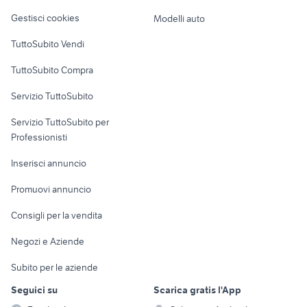
Veicoli commerciali
altro
Gestisci cookies
Modelli auto
Case vacanza
TuttoSubito Vendi
Uffici e Locali
TuttoSubito Compra
commerciali
Servizio TuttoSubito
elettronica
per la casa e la
sports e hobby
Servizio TuttoSubito per
persona
Informatica
Animali
Professionisti
Arredamento e
Console e
Accessori per
Casalinghi
Inserisci annuncio
Videogiochi
animali
Elettrodomestici
Promuovi annuncio
Audio/Video
Musica e Film
Giardino e Fai da te
Consigli per la vendita
Fotografia
Libri e Riviste
Abbigliamento e
Negozi e Aziende
Telefonia
Strumenti Musicali
Accessori
Subito per le aziende
Sports
Tutto per i bambini
Seguici su
Scarica gratis l'App
Biciclette