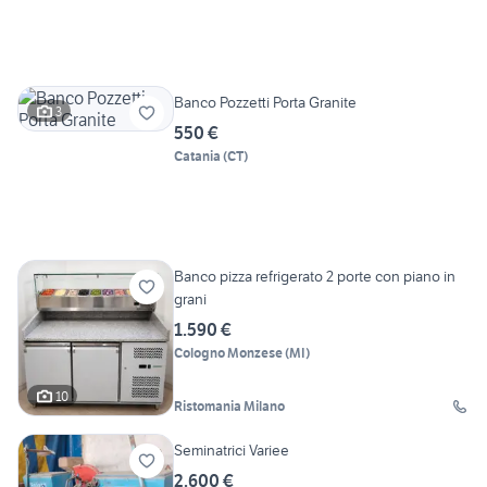
Banco Pozzetti Porta Granite
3
550 €
Catania
(
CT
)
Banco pizza refrigerato 2 porte con piano in
grani
1.590 €
Cologno Monzese
(
MI
)
10
Ristomania Milano
Seminatrici Variee
2.600 €