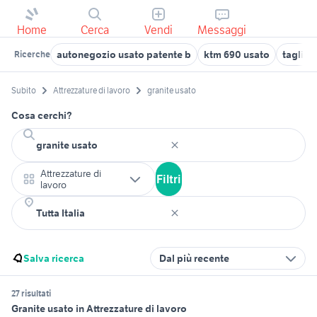
Home
Cerca
Vendi
Messaggi
autonegozio usato patente b
ktm 690 usato
taglias
Ricerche
Subito
Attrezzature di lavoro
granite usato
Cosa cerchi?
Attrezzature di
Filtri
lavoro
Salva ricerca
Dal più recente
27 risultati
Granite usato in Attrezzature di lavoro