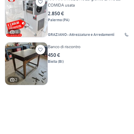
COMIDA usata
2.850 €
Palermo
(
PA
)
11
GRAZIANO - Attrezzature e Arredamenti
Banco di riscontro
450 €
Biella
(
BI
)
2