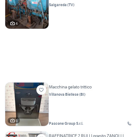
Salgareda
(
TV
)
4
Macchina gelato trittico
Villanova Biellese
(
BI
)
6
Pascone Group S.r.l.
RAFFINATRICE 2 RULLI granito ZANOLLI