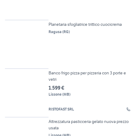
6
Planetaria sfogliatrice trittico cuocicrema
Ragusa
(
RG
)
4
Banco frigo pizza per pizzeria con 3 porte e
vetri
1.599 €
Lissone
(
MB
)
RISTOFAST SRL
14
Attrezzatura pasticceria gelato nuova prezzo
usata
Lissone
(
MB
)