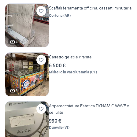
Scaffali ferramenta officina, cassetti minuteria
Cortona
(
AR
)
4
Carretto gelati e granite
6.500 €
Militello in Val di Catania
(
CT
)
6
Apparecchiatura Estetica DYNAMIC WAVE x
cellulite
990 €
Dueville
(
VI
)