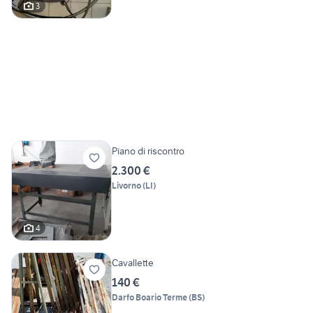
3
Piano di riscontro
2.300 €
Livorno
(
LI
)
4
Cavallette
140 €
Darfo Boario Terme
(
BS
)