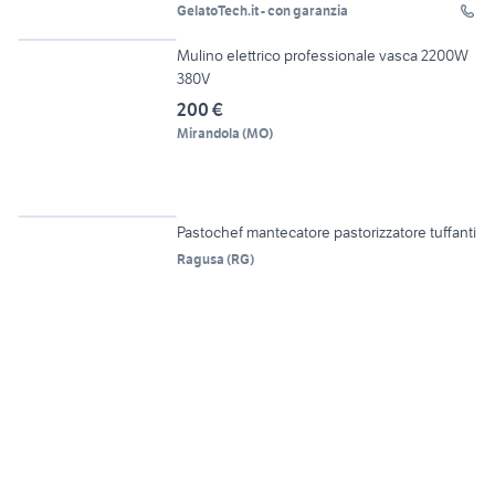
GelatoTech.it - con garanzia
6
Mulino elettrico professionale vasca 2200W
380V
200 €
Mirandola
(
MO
)
6
Pastochef mantecatore pastorizzatore tuffanti
Ragusa
(
RG
)