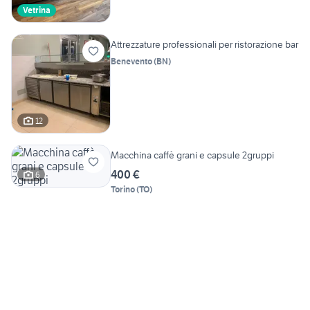
Vetrina
Attrezzature professionali per ristorazione bar
Benevento
(
BN
)
12
Macchina caffè grani e capsule 2gruppi
400 €
6
Torino
(
TO
)