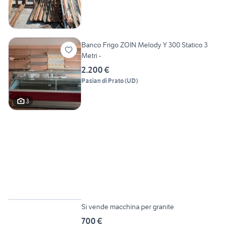
Banco Frigo ZOIN Melody Y 300 Statico 3
Metri -
2.200 €
Pasian di Prato
(
UD
)
3
2
Si vende macchina per granite
700 €