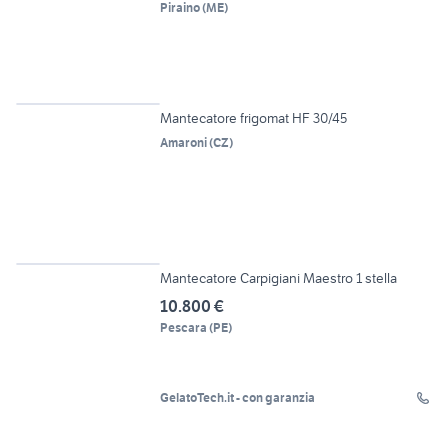
Piraino
(
ME
)
4
Mantecatore frigomat HF 30/45
Amaroni
(
CZ
)
6
Mantecatore Carpigiani Maestro 1 stella
10.800 €
Pescara
(
PE
)
GelatoTech.it - con garanzia