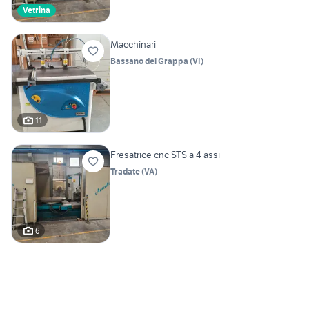
Vetrina
Macchinari
Bassano del Grappa
(
VI
)
11
Fresatrice cnc STS a 4 assi
Tradate
(
VA
)
6