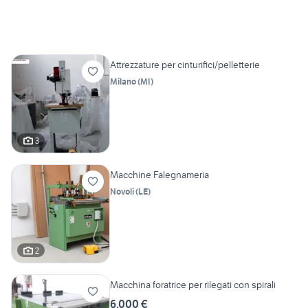
Attrezzature per cinturifici/pelletterie
Milano
(
MI
)
3
Macchine Falegnameria
Novoli
(
LE
)
2
Macchina foratrice per rilegati con spirali
6.000 €