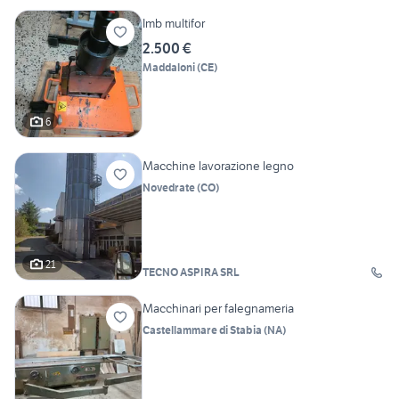
Imb multifor
2.500 €
Maddaloni
(
CE
)
6
Macchine lavorazione legno
Novedrate
(
CO
)
21
TECNO ASPIRA SRL
Macchinari per falegnameria
Castellammare di Stabia
(
NA
)