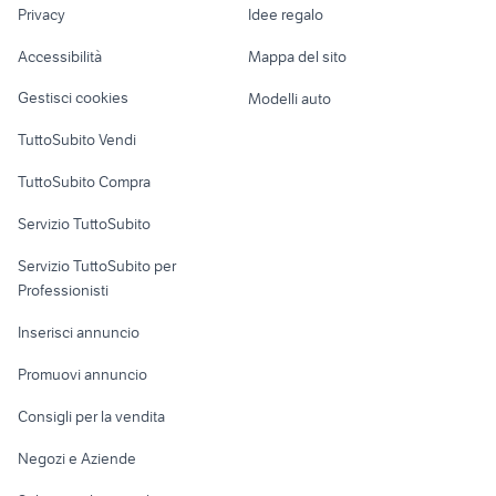
lavoro
attrezzature di lavoro poggibonsi
attrezzature gru edile
Privacy
Idee regalo
corrente
Garage e box
Caravan e Camper
Accessibilità
Mappa del sito
Loft, mansarde e
Veicoli commerciali
altro
Gestisci cookies
Modelli auto
Case vacanza
TuttoSubito Vendi
Uffici e Locali
TuttoSubito Compra
commerciali
Servizio TuttoSubito
elettronica
per la casa e la
sports e hobby
Servizio TuttoSubito per
persona
Informatica
Animali
Professionisti
Arredamento e
Console e
Accessori per
Casalinghi
Inserisci annuncio
Videogiochi
animali
Elettrodomestici
Promuovi annuncio
Audio/Video
Musica e Film
Giardino e Fai da te
Consigli per la vendita
Fotografia
Libri e Riviste
Abbigliamento e
Negozi e Aziende
Telefonia
Strumenti Musicali
Accessori