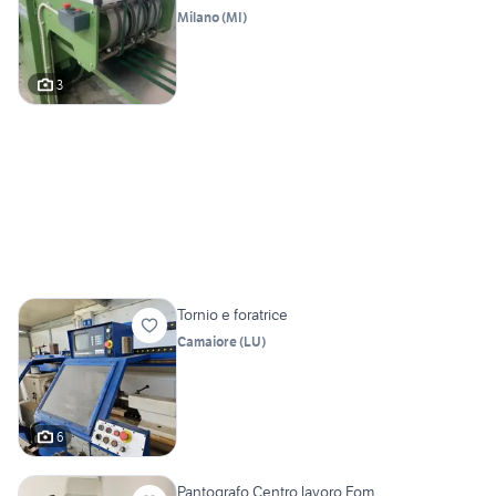
Milano
(
MI
)
3
Tornio e foratrice
Camaiore
(
LU
)
6
Pantografo Centro lavoro Fom