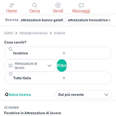
Home
Cerca
Vendi
Messaggi
attrezzature banco gelati
attrezzature troncatrice allu
Ricerche
Subito
Attrezzature di lavoro
foratrice
Cosa cerchi?
Attrezzature di
Filtri
lavoro
Salva ricerca
Dal più recente
12 risultati
Foratrice in Attrezzature di lavoro