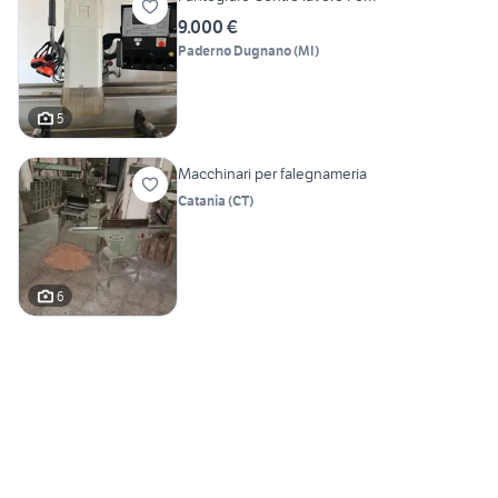
9.000 €
Paderno Dugnano
(
MI
)
5
Macchinari per falegnameria
Catania
(
CT
)
6