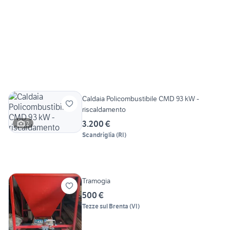
Caldaia Policombustibile CMD 93 kW -
riscaldamento
3.200 €
2
Scandriglia
(
RI
)
Tramogia
500 €
Tezze sul Brenta
(
VI
)