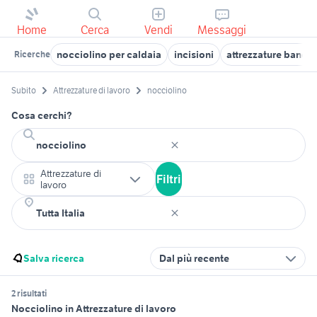
Home
Cerca
Vendi
Messaggi
nocciolino per caldaia
incisioni
attrezzature banco 
Ricerche
Subito
Attrezzature di lavoro
nocciolino
Cosa cerchi?
Attrezzature di
Filtri
lavoro
Salva ricerca
Dal più recente
2 risultati
Nocciolino in Attrezzature di lavoro