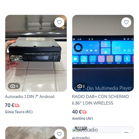
4
6
Autoradio 1 DIN 7" Android
RADIO DAB+ CON SCHERMO
6,86" 1 DIN WIRELESS
70 €
40 €
Gioia Tauro
(
RC
)
Avellino
(
AV
)
5
autoradio