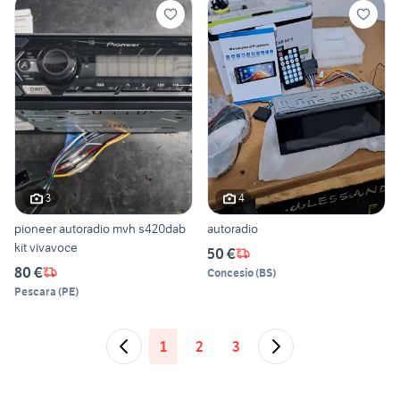
3
4
pioneer autoradio mvh s420dab
autoradio
kit vivavoce
50 €
80 €
Concesio
(
BS
)
Pescara
(
PE
)
1
2
3