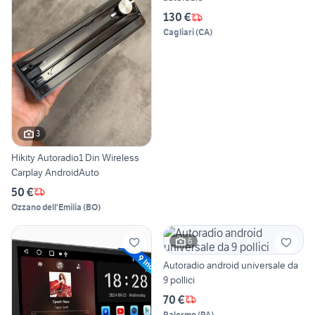
130 €
Cagliari
(
CA
)
3
Hikity Autoradio1 Din Wireless
Carplay AndroidAuto
50 €
Ozzano dell'Emilia
(
BO
)
6
Autoradio android universale da
9 pollici
70 €
Palermo
(
PA
)