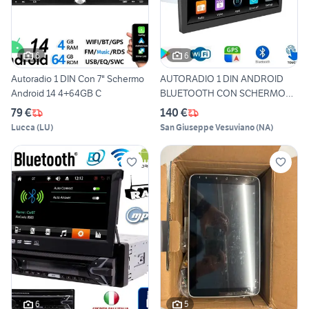
6
6
Autoradio 1 DIN Con 7" Schermo
AUTORADIO 1 DIN ANDROID
Android 14 4+64GB C
BLUETOOTH CON SCHERMO
DA 9
79 €
140 €
Lucca
(
LU
)
San Giuseppe Vesuviano
(
NA
)
6
5