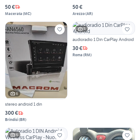
50 €
50 €
Macerata
(
MC
)
Arezzo
(
AR
)
5
audioradio 1 Din CarPlay Android
30 €
Roma
(
RM
)
6
stereo android 1 din
300 €
Brindisi
(
BR
)
6