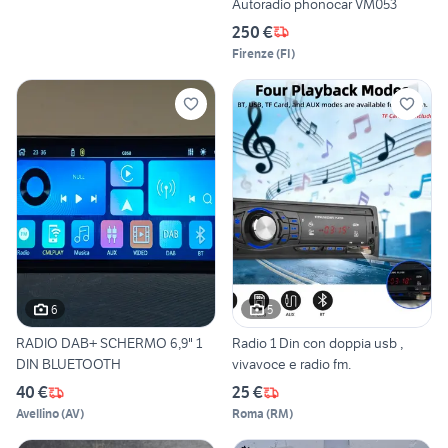
Autoradio phonocar VM053
250 €
Firenze
(
FI
)
6
5
RADIO DAB+ SCHERMO 6,9" 1
Radio 1 Din con doppia usb ,
DIN BLUETOOTH
vivavoce e radio fm.
40 €
25 €
Avellino
(
AV
)
Roma
(
RM
)