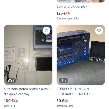
1 din android car play
125 €
Casavatore
(
NA
)
5
6
autoradio stereo Android auto 2
STEREO 7" 1 DIN CON
din apple car play
SCHERMO ESTRAIBILE
WIRELESS
100 €
50 €
Asti
(
AT
)
Avellino
(
AV
)