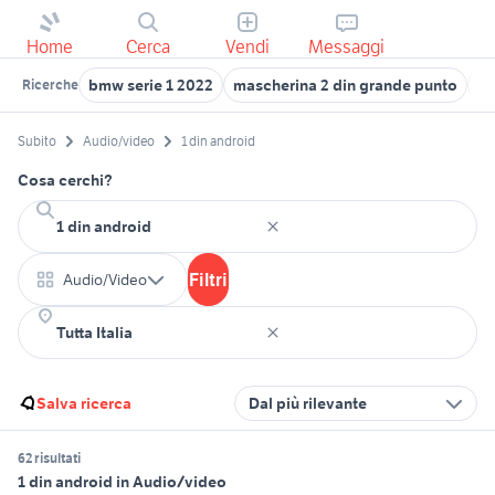
Home
Cerca
Vendi
Messaggi
bmw serie 1 2022
mascherina 2 din grande punto
ce
Ricerche
Subito
Audio/video
1 din android
Cosa cerchi?
Filtri
Audio/Video
Salva ricerca
Dal più rilevante
62 risultati
1 din android in Audio/video