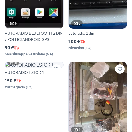
5
2
AUTORADIO BLUETOOTH 2 DIN
autoradio 1 din
7 POLLICI ANDROID GPS
100 €
90 €
Nichelino
(
TO
)
San Giuseppe Vesuviano
(
NA
)
6
AUTORADIO ESTOK 1
150 €
Carmagnola
(
TO
)
6