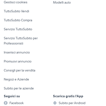
Gestisci cookies
Modelli auto
Case vacanza
TuttoSubito Vendi
Uffici e Locali
TuttoSubito Compra
commerciali
Servizio TuttoSubito
elettronica
per la casa e la
sports e hobby
Servizio TuttoSubito per
persona
Informatica
Animali
Professionisti
Arredamento e
Console e
Accessori per
Casalinghi
Inserisci annuncio
Videogiochi
animali
Elettrodomestici
Promuovi annuncio
Audio/Video
Musica e Film
Giardino e Fai da te
Consigli per la vendita
Fotografia
Libri e Riviste
Abbigliamento e
Negozi e Aziende
Telefonia
Strumenti Musicali
Accessori
Subito per le aziende
Sports
Tutto per i bambini
Seguici su
Scarica gratis l'App
Biciclette
Facebook
Subito per Android