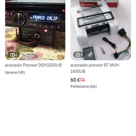
6
5
autoradio Pioneer DEH3200UB
autoradio pioneer BT MVH-
1400UB
Verona
(
VR
)
60 €
Pellezzano
(
SA
)