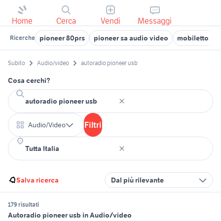
Home
Cerca
Vendi
Messaggi
pioneer 80prs
pioneer sa audio video
mobiletto au
Ricerche
Subito
Audio/video
autoradio pioneer usb
Cosa cerchi?
Filtri
Audio/Video
Salva ricerca
Dal più rilevante
179 risultati
Autoradio pioneer usb in Audio/video