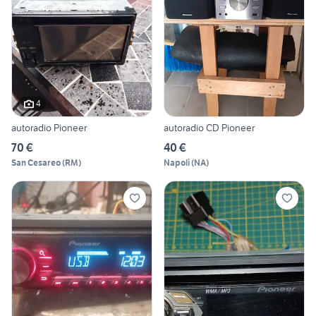
4
autoradio Pioneer
autoradio CD Pioneer
70 €
40 €
San Cesareo
(
RM
)
Napoli
(
NA
)