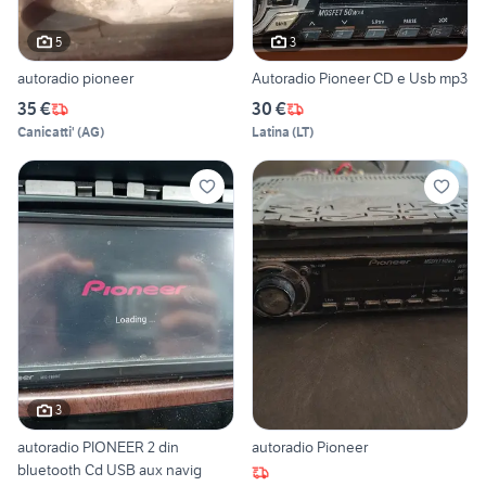
5
3
autoradio pioneer
Autoradio Pioneer CD e Usb mp3
35 €
30 €
Canicatti'
(
AG
)
Latina
(
LT
)
3
autoradio PIONEER 2 din
autoradio Pioneer
bluetooth Cd USB aux navig