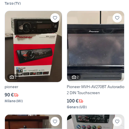
Tarzo
(
TV
)
2
2
pioneer
Pioneer MVH-AV270BT Autoradio
2 DIN Touchscreen
90 €
100 €
Milano
(
MI
)
Gonars
(
UD
)