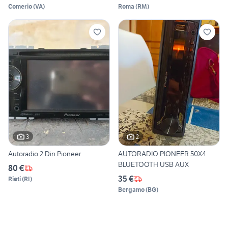
Comerio
(
VA
)
Roma
(
RM
)
3
2
Autoradio 2 Din Pioneer
AUTORADIO PIONEER 50X4
BLUETOOTH USB AUX
80 €
35 €
Rieti
(
RI
)
Bergamo
(
BG
)