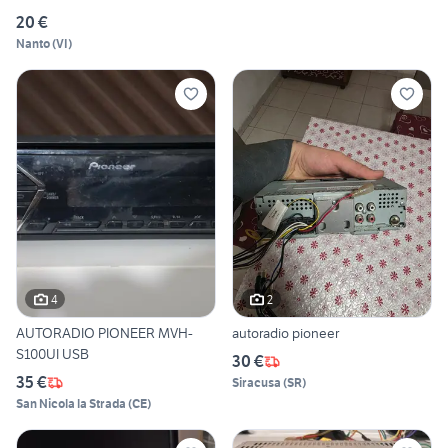
20 €
Nanto
(
VI
)
4
2
AUTORADIO PIONEER MVH-
autoradio pioneer
S100UI USB
30 €
35 €
Siracusa
(
SR
)
San Nicola la Strada
(
CE
)