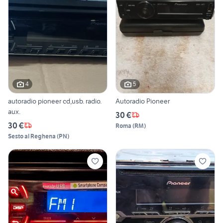
4
5
autoradio pioneer cd,usb. radio.
Autoradio Pioneer
aux.
30 €
30 €
Roma
(
RM
)
Sesto al Reghena
(
PN
)