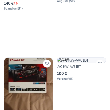
Augusta
(
SR
)
140 €
Scandicci
(
FI
)
4
JVC KW-AV61BT
100 €
Verona
(
VR
)