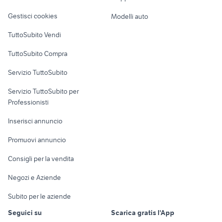
Veicoli commerciali
altro
Gestisci cookies
Modelli auto
Case vacanza
TuttoSubito Vendi
Uffici e Locali
TuttoSubito Compra
commerciali
Servizio TuttoSubito
elettronica
per la casa e la
sports e hobby
Servizio TuttoSubito per
persona
Informatica
Animali
Professionisti
Arredamento e
Console e
Accessori per
Casalinghi
Inserisci annuncio
Videogiochi
animali
Elettrodomestici
Promuovi annuncio
Audio/Video
Musica e Film
Giardino e Fai da te
Consigli per la vendita
Fotografia
Libri e Riviste
Abbigliamento e
Negozi e Aziende
Telefonia
Strumenti Musicali
Accessori
Subito per le aziende
Sports
Tutto per i bambini
Seguici su
Scarica gratis l'App
Biciclette