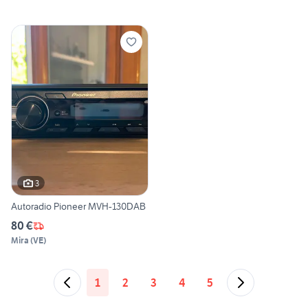
3
Autoradio Pioneer MVH-130DAB
80 €
Mira
(
VE
)
1
2
3
4
5