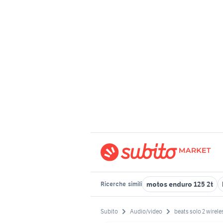
motos enduro 125 2t
Ricerche
simili
Subito
Audio/video
beats solo 2 wirele