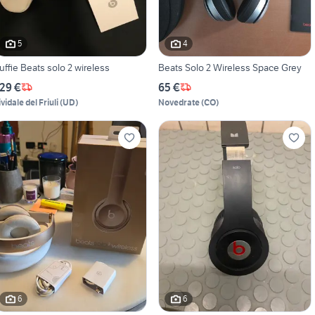
5
4
uffie Beats solo 2 wireless
Beats Solo 2 Wireless Space Grey
29 €
65 €
vidale del Friuli
(
UD
)
Novedrate
(
CO
)
6
6