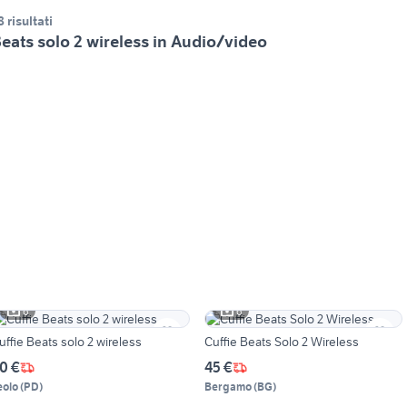
8 risultati
eats solo 2 wireless in Audio/video
6
6
uffie Beats solo 2 wireless
Cuffie Beats Solo 2 Wireless
0 €
45 €
eolo
(
PD
)
Bergamo
(
BG
)