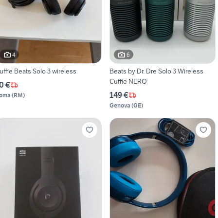
4
6
uffie Beats Solo 3 wireless
Beats by Dr. Dre Solo 3 Wireless
Cuffie NERO
0 €
149 €
oma
(
RM
)
Genova
(
GE
)