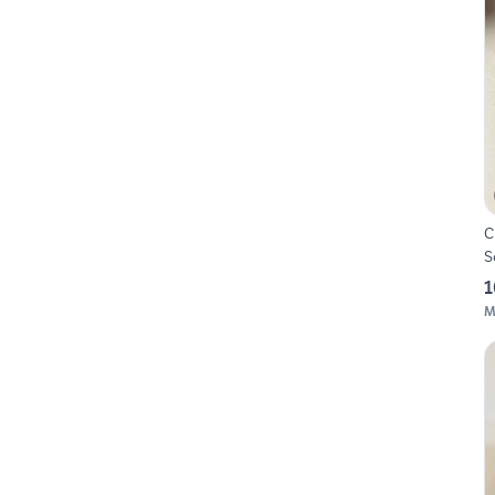
C
S
1
M