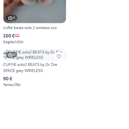
6
cuffie beats solo 2 wireless oro
100 €
Cagliari
(
CA
)
2
CUFFIE solo2 BEATS by Dr. Dre
SPACE grey WIRELESS
90 €
Torino
(
TO
)