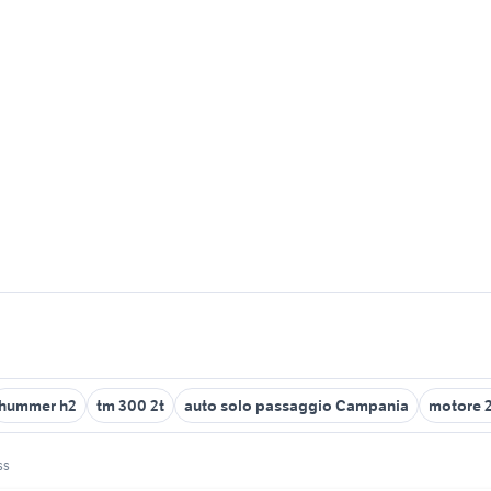
hummer h2
tm 300 2t
auto solo passaggio Campania
motore 2
ss