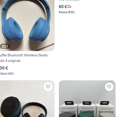
60 €
Roma
(
RM
)
6
uffie Bluetooth Wireless Beats
olo 4 originali
00 €
ilano
(
MI
)