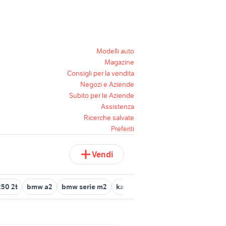
Modelli auto
Magazine
Consigli per la vendita
Negozi e Aziende
Subito per le Aziende
Assistenza
Ricerche salvate
Preferiti
Vendi
50 2t
bmw a2
bmw serie m2
kawasaki 400 mach 2 moto
arm