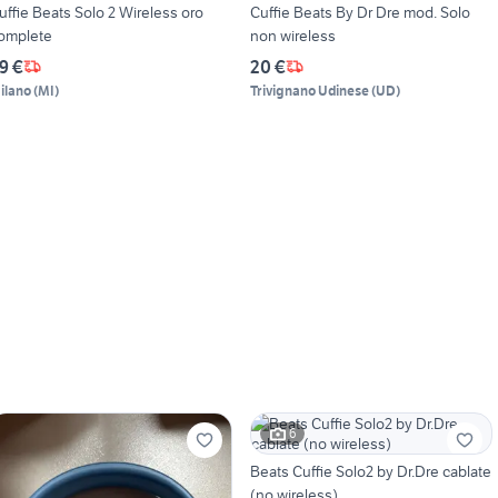
uffie Beats Solo 2 Wireless oro
Cuffie Beats By Dr Dre mod. Solo
omplete
non wireless
9 €
20 €
ilano
(
MI
)
Trivignano Udinese
(
UD
)
6
Beats Cuffie Solo2 by Dr.Dre cablate
(no wireless)