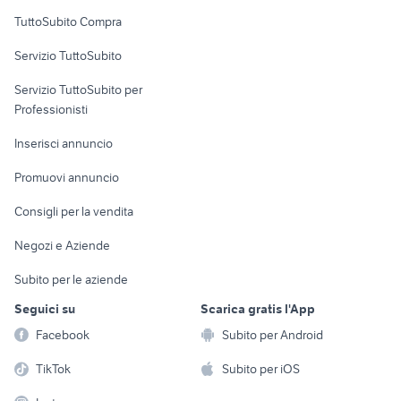
Uffici e Locali
TuttoSubito Compra
commerciali
Servizio TuttoSubito
elettronica
per la casa e la
sports e hobby
Servizio TuttoSubito per
persona
Informatica
Animali
Professionisti
Arredamento e
Console e
Accessori per
Casalinghi
Inserisci annuncio
Videogiochi
animali
Elettrodomestici
Promuovi annuncio
Audio/Video
Musica e Film
Giardino e Fai da te
Consigli per la vendita
Fotografia
Libri e Riviste
Abbigliamento e
Negozi e Aziende
Telefonia
Strumenti Musicali
Accessori
Subito per le aziende
Sports
Tutto per i bambini
Seguici su
Scarica gratis l'App
Biciclette
Facebook
Subito per Android
Collezionismo
TikTok
Subito per iOS