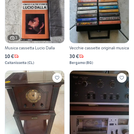
3
Musica cassetta Lucio Dalla
Vecchie cassette originali musica
10 €
30 €
Caltanissetta
(
CL
)
Bergamo
(
BG
)