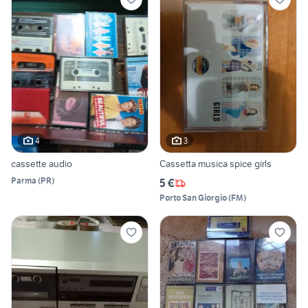
4
3
cassette audio
Cassetta musica spice girls
Parma
(
PR
)
5 €
Porto San Giorgio
(
FM
)