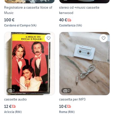
Registratore a cassetta Voice of
stereo cd +music cassette
Music
kenwood
100 €
40 €
Cardano al Campo
(
VA
)
Castellanza
(
VA
)
3
2
cassette audio
cassetta per MP3
12 €
10 €
Ariccia
(
RM
)
Roma
(
RM
)