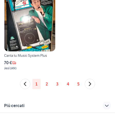
Canta tu Music System Plus
70 €
Jesi
(
AN
)
1
2
3
4
5
Più cercati