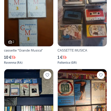
2
cassette "Grande Musica"
CASSETTE MUSICA
10 €
1 €
Ravenna
(
RA
)
Follonica
(
GR
)