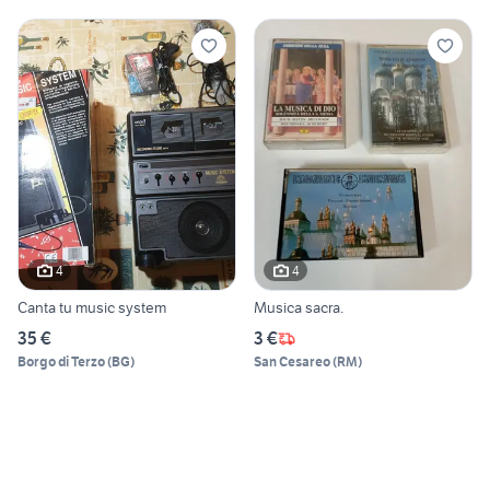
4
4
Canta tu music system
Musica sacra.
35 €
3 €
Borgo di Terzo
(
BG
)
San Cesareo
(
RM
)