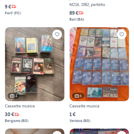
M216, 1982, perfetto
9 €
89 €
Forli'
(
FC
)
Bari
(
BA
)
4
6
Cassette musica
Cassette musica
30 €
1 €
Bergamo
(
BG
)
Vertova
(
BG
)