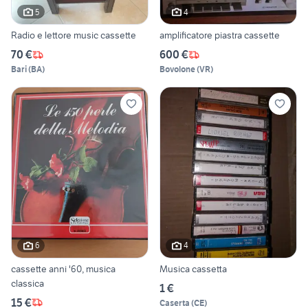
5
4
Radio e lettore music cassette
amplificatore piastra cassette
70 €
600 €
Bari
(
BA
)
Bovolone
(
VR
)
6
4
cassette anni '60, musica
Musica cassetta
classica
1 €
15 €
Caserta
(
CE
)