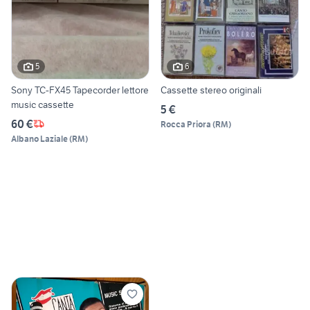
5
6
Sony TC-FX45 Tapecorder lettore
Cassette stereo originali
music cassette
5 €
60 €
Rocca Priora
(
RM
)
Albano Laziale
(
RM
)