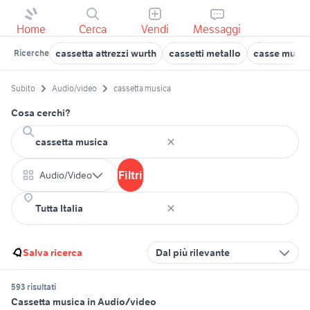
Home
Cerca
Vendi
Messaggi
cassetta attrezzi wurth
cassetti metallo
casse music
Ricerche
Subito
Audio/video
cassetta musica
Cosa cerchi?
Filtri
Audio/Video
Salva ricerca
Dal più rilevante
593 risultati
Cassetta musica in Audio/video