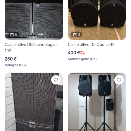
6
4
Casse attive DB Technologies
Casse attive Db Opera 512
10P
400 €
280 €
Mondragone
(
CE
)
Cologne
(
BS
)