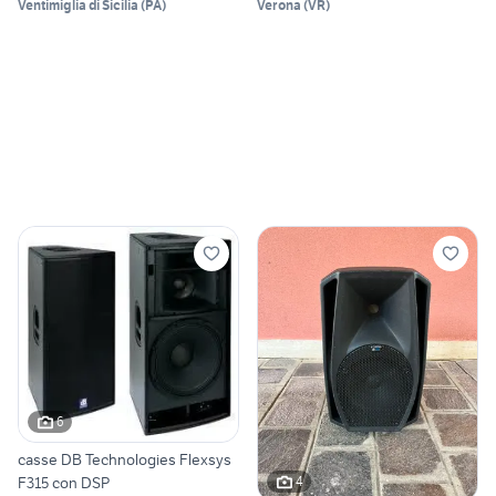
Ventimiglia di Sicilia
(
PA
)
Verona
(
VR
)
6
casse DB Technologies Flexsys
F315 con DSP
4