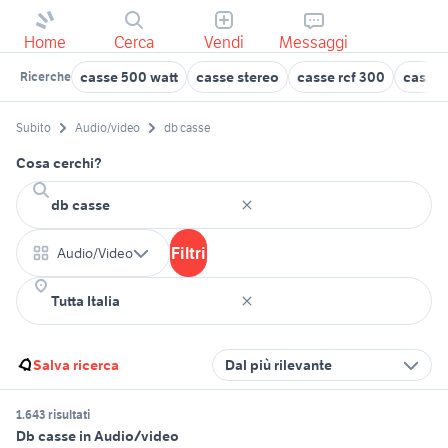
Home
Cerca
Vendi
Messaggi
casse 500 watt
casse stereo
casse rcf 300
casse 
Ricerche
Subito
Audio/video
db casse
Cosa cerchi?
Filtri
Audio/Video
Salva ricerca
Dal più rilevante
1.643 risultati
Db casse in Audio/video