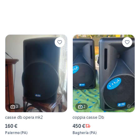
3
2
casse db opera mk2
coppia casse Db
160 €
450 €
Palermo
(
PA
)
Bagheria
(
PA
)