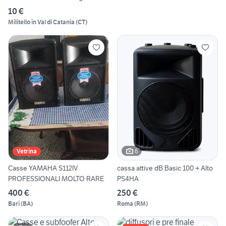
10 €
Militello in Val di Catania
(
CT
)
6
Vetrina
Casse YAMAHA S112IV
cassa attive dB Basic 100 + Alto
PROFESSIONALI MOLTO RARE
PS4HA
400 €
250 €
Bari
(
BA
)
Roma
(
RM
)