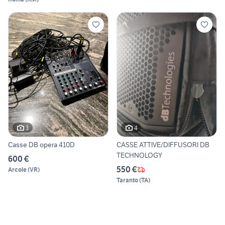
3
4
Casse DB opera 410D
CASSE ATTIVE/DIFFUSORI DB
TECHNOLOGY
600 €
550 €
Arcole
(
VR
)
Taranto
(
TA
)