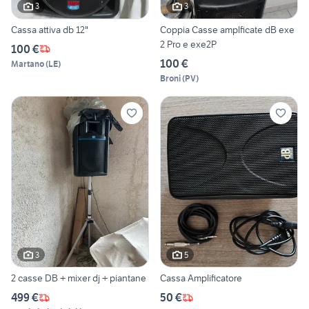
3
3
Cassa attiva db 12"
Coppia Casse amplficate dB exe
2 Pro e exe2P
100 €
100 €
Martano
(
LE
)
Broni
(
PV
)
3
5
2 casse DB + mixer dj + piantane
Cassa Amplificatore
499 €
50 €