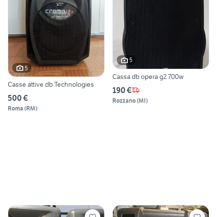
5
5
Cassa db opera g2 700w
Casse attive db Technologies
190 €
500 €
Rozzano
(
MI
)
Roma
(
RM
)