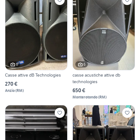
6
6
Casse attive dB Technologies
casse acustiche attive db
technologies
270 €
650 €
Anzio
(
RM
)
Monterotondo
(
RM
)