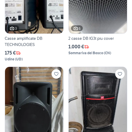
3
6
Casse amplificate DB
2 casse DB IG3t piu cover
TECHNOLOGIES
1.000 €
175 €
Sommariva del Bosco
(
CN
)
Udine
(
UD
)