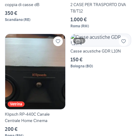
coppia di casse dB
2 CASE PER TRASPORTO DVA
T8/T12
350 €
1.000 €
Scandiano
(
RE
)
Roma
(
RM
)
3
Casse acustiche GDR L10N
150 €
Bologna
(
BO
)
Vetrina
Klipsch RP-440C Canale
Centrale Home Cinema
200 €
Roma
(
RM
)