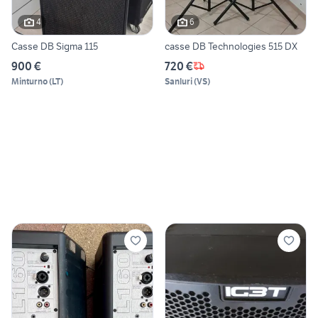
4
6
Casse DB Sigma 115
casse DB Technologies 515 DX
900 €
720 €
Minturno
(
LT
)
Sanluri
(
VS
)