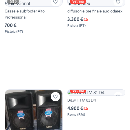
6
Vetrina
Casse e subfoofer Alto
diffusori e pre finale audiodarex
Professional
3.300 €
700 €
Pistoia
(
PT
)
Pistoia
(
PT
)
Vetrina
B&w HTM 81 D4
4.900 €
Roma
(
RM
)