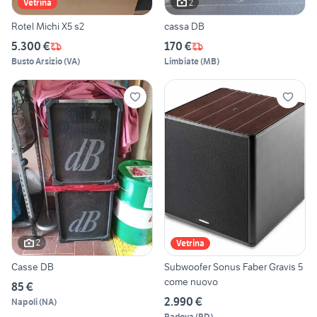
2
Vetrina
Rotel Michi X5 s2
cassa DB
5.300 €
170 €
Busto Arsizio
(
VA
)
Limbiate
(
MB
)
2
Vetrina
Casse DB
Subwoofer Sonus Faber Gravis 5
come nuovo
85 €
2.990 €
Napoli
(
NA
)
Padova
(
PD
)