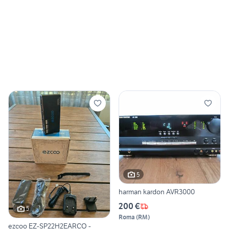
5
harman kardon AVR3000
200 €
5
Roma
(
RM
)
ezcoo EZ-SP22H2EARCO -