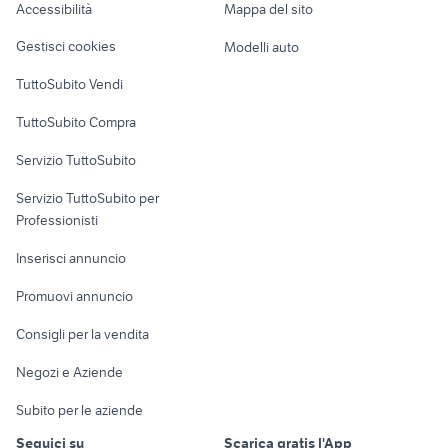
Accessibilità
Mappa del sito
Loft, mansarde e
Veicoli commerciali
altro
Gestisci cookies
Modelli auto
Case vacanza
TuttoSubito Vendi
Uffici e Locali
TuttoSubito Compra
commerciali
Servizio TuttoSubito
elettronica
per la casa e la
sports e hobby
Servizio TuttoSubito per
persona
Informatica
Animali
Professionisti
Arredamento e
Console e
Accessori per
Casalinghi
Inserisci annuncio
Videogiochi
animali
Elettrodomestici
Promuovi annuncio
Audio/Video
Musica e Film
Giardino e Fai da te
Consigli per la vendita
Fotografia
Libri e Riviste
Abbigliamento e
Negozi e Aziende
Telefonia
Strumenti Musicali
Accessori
Subito per le aziende
Sports
Tutto per i bambini
Seguici su
Scarica gratis l'App