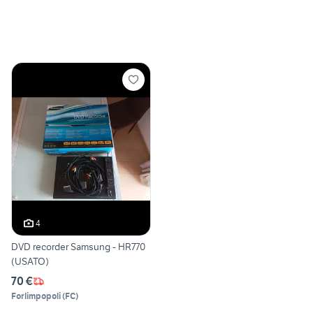
4
DVD recorder Samsung - HR770
(USATO)
70 €
Forlimpopoli
(
FC
)