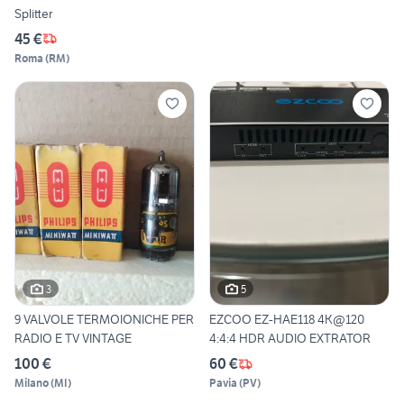
Splitter
45 €
Roma
(
RM
)
3
5
9 VALVOLE TERMOIONICHE PER
EZCOO EZ-HAE118 4K@120
RADIO E TV VINTAGE
4:4:4 HDR AUDIO EXTRATOR
100 €
60 €
Milano
(
MI
)
Pavia
(
PV
)