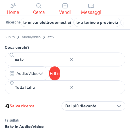
Home
Cerca
Vendi
Messaggi
tv mivar elettrodomestici
tv a torino e provincia
pan
Ricerche
Subito
Audio/video
ez tv
Cosa cerchi?
Filtri
Audio/Video
Salva ricerca
Dal più rilevante
7 risultati
Ez tv in Audio/video