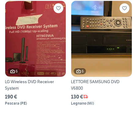
6
6
LG Wireless DVD Receiver
LETTORE SAMSUNG DVD
System
V6800
190 €
130 €
Pescara
(
PE
)
Legnano
(
MI
)