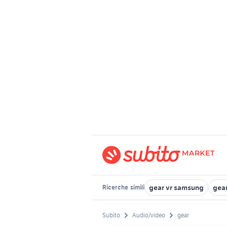
gear vr samsung
gear
Ricerche
simili
Subito
Audio/video
gear