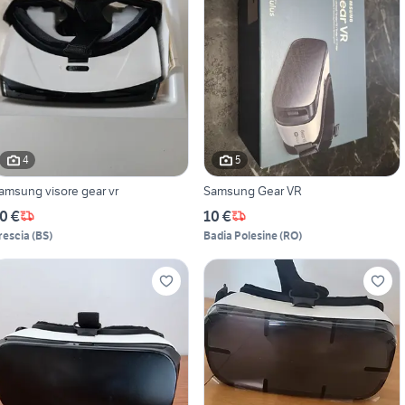
4
5
Samsung visore gear vr
Samsung Gear VR
0 €
10 €
rescia
(
BS
)
Badia Polesine
(
RO
)