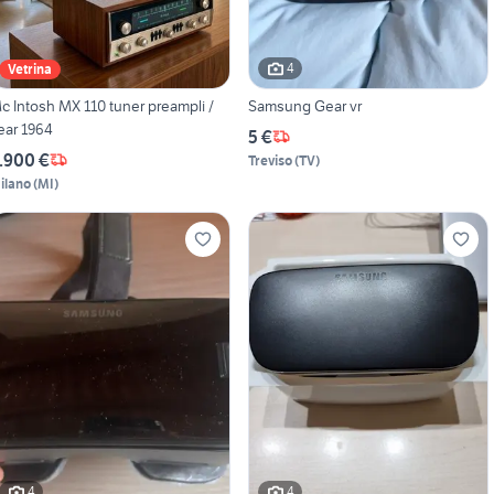
4
Vetrina
c Intosh MX 110 tuner preampli /
Samsung Gear vr
ear 1964
5 €
.900 €
Treviso
(
TV
)
ilano
(
MI
)
4
4