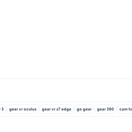
 3
gear vr oculus
gear vr s7 edge
go gear
gear 360
cam tv