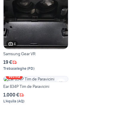
4
Samsung Gear VR
19 €
Trebaseleghe
(
PD
)
Vetrina
Ear 834P Tim de Paravicini
1.000 €
L'Aquila
(
AQ
)