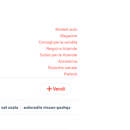
Modelli auto
Magazine
Consigli per la vendita
Negozi e Aziende
Subito per le Aziende
Assistenza
Ricerche salvate
Preferiti
Vendi
 sat usata
autoradio nissan qashqai audio video
mixer yamaha