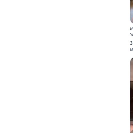
M
Y
3
M