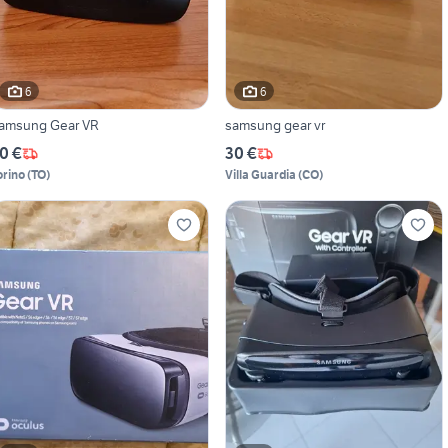
6
6
amsung Gear VR
samsung gear vr
0 €
30 €
orino
(
TO
)
Villa Guardia
(
CO
)