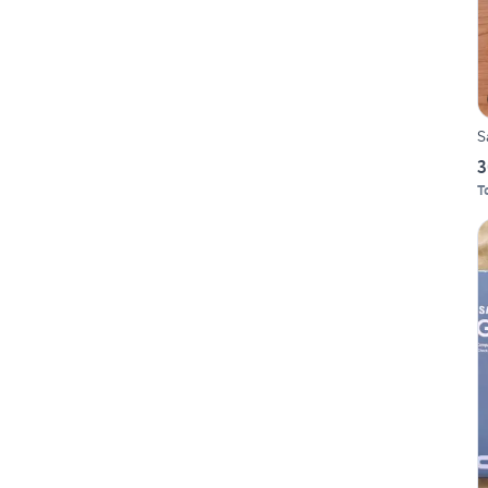
S
3
T