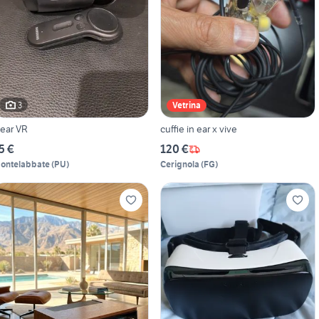
3
Vetrina
ear VR
cuffie in ear x vive
5 €
120 €
ontelabbate
(
PU
)
Cerignola
(
FG
)