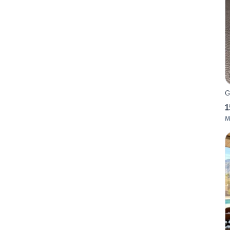
G
1
M