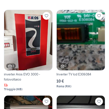
3
2
inverter Aros EVO 3000 -
Inverter TV lcd E306084
fotovoltaico
10 €
Roma
(
RM
)
Triuggio
(
MB
)