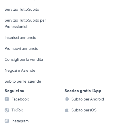
commerciali
Servizio TuttoSubito
elettronica
per la casa e la
sports e hobby
Servizio TuttoSubito per
persona
Informatica
Animali
Professionisti
Arredamento e
Console e
Accessori per
Casalinghi
Inserisci annuncio
Videogiochi
animali
Elettrodomestici
Promuovi annuncio
Audio/Video
Musica e Film
Giardino e Fai da te
Consigli per la vendita
Fotografia
Libri e Riviste
Abbigliamento e
Negozi e Aziende
Telefonia
Strumenti Musicali
Accessori
Subito per le aziende
Sports
Tutto per i bambini
Seguici su
Scarica gratis l'App
Biciclette
Facebook
Subito per Android
Collezionismo
TikTok
Subito per iOS
Instagram