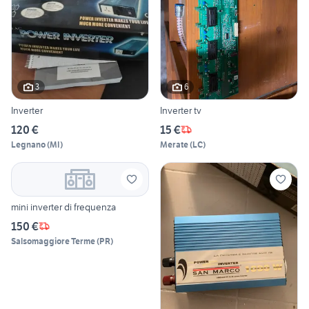
3
6
Inverter
Inverter tv
120 €
15 €
Legnano
(
MI
)
Merate
(
LC
)
mini inverter di frequenza
150 €
Salsomaggiore Terme
(
PR
)