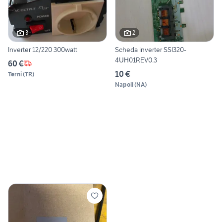
3
2
Inverter 12/220 300watt
Scheda inverter SSI320-
4UH01REV0.3
60 €
10 €
Terni
(
TR
)
Napoli
(
NA
)