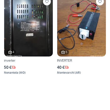
4
5
inverter
INVERTER
50 €
40 €
Nonantola
(
MO
)
Montevarchi
(
AR
)