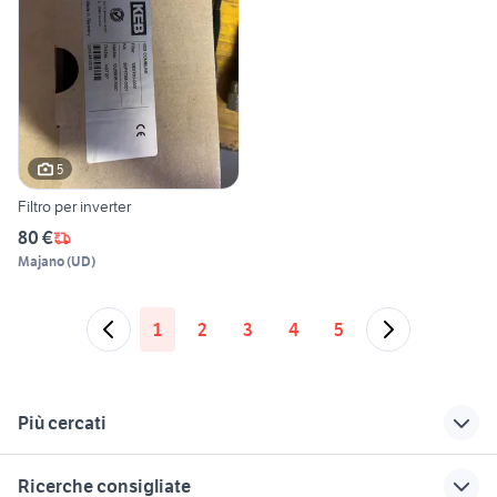
5
Filtro per inverter
80 €
Majano
(
UD
)
1
2
3
4
5
Più cercati
Correlati
Richerche simili
Suggerimenti
Ricerche consigliate