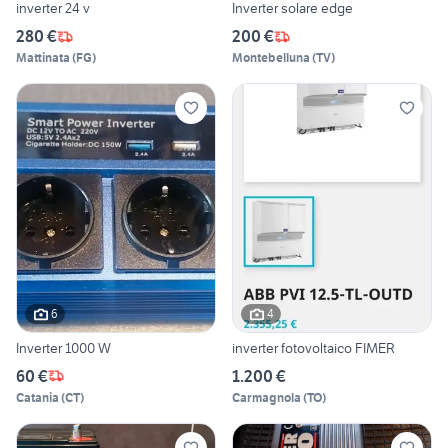
inverter 24 v
Inverter solare edge
280 €
200 €
Mattinata
(
FG
)
Montebelluna
(
TV
)
6
4
Inverter 1000 W
inverter fotovoltaico FIMER
60 €
1.200 €
Catania
(
CT
)
Carmagnola
(
TO
)