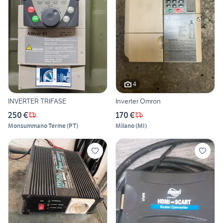
4
INVERTER TRIFASE
Inverter Omron
250 €
170 €
Monsummano Terme
(
PT
)
Milano
(
MI
)