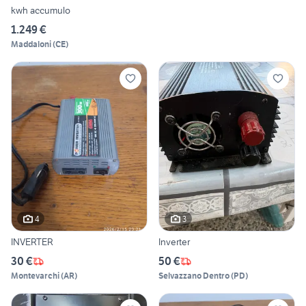
kwh accumulo
1.249 €
Maddaloni
(
CE
)
4
3
INVERTER
Inverter
30 €
50 €
Montevarchi
(
AR
)
Selvazzano Dentro
(
PD
)