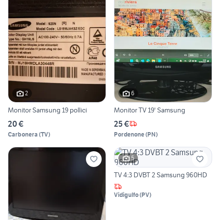
2
6
Monitor Samsung 19 pollici
Monitor TV 19' Samsung
20 €
25 €
Carbonera
(
TV
)
Pordenone
(
PN
)
5
TV 4:3 DVBT 2 Samsung 960HD
Vidigulfo
(
PV
)