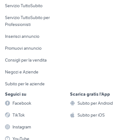
Servizio TuttoSubito
elettronica
per la casa e la
sports e hobby
Servizio TuttoSubito per
persona
Informatica
Animali
Professionisti
Arredamento e
Console e
Accessori per
Casalinghi
Inserisci annuncio
Videogiochi
animali
Elettrodomestici
Promuovi annuncio
Audio/Video
Musica e Film
Giardino e Fai da te
Consigli per la vendita
Fotografia
Libri e Riviste
Abbigliamento e
Negozi e Aziende
Telefonia
Strumenti Musicali
Accessori
Subito per le aziende
Sports
Tutto per i bambini
Seguici su
Scarica gratis l'App
Biciclette
Facebook
Subito per Android
Collezionismo
TikTok
Subito per iOS
Instagram
YouTube