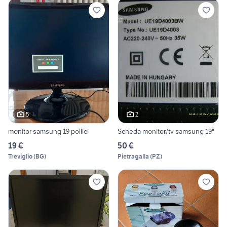
5
2
monitor samsung 19 pollici
Scheda monitor/tv samsung 19"
19 €
50 €
Treviglio
(
BG
)
Pietragalla
(
PZ
)