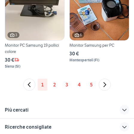
3
6
Monitor PC Samsung 19 pollici
Monitor Samsung per PC
colore
30 €
30 €
Montespertoli
(
FI
)
Siena
(
SI
)
1
2
3
4
5
Più cercati
Correlati
Richerche simili
Suggerimenti
Ricerche consigliate
cerchi da 19
monitor pc usati
tv audio video Roma