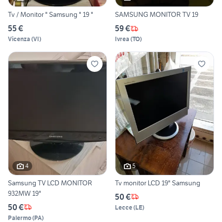
Tv / Monitor " Samsung " 19 "
SAMSUNG MONITOR TV 19
55 €
59 €
Vicenza
(
VI
)
Ivrea
(
TO
)
4
5
Samsung TV LCD MONITOR
Tv monitor LCD 19" Samsung
932MW 19"
50 €
50 €
Lecce
(
LE
)
Palermo
(
PA
)