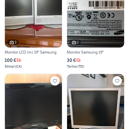
3
2
Monitor LCD (tv) 19" Samsung
Monitor Samsung 19"
100 €
30 €
Sinnai
(
CA
)
Torino
(
TO
)