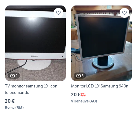
2
5
TV monitor samsung 19'' con
Monitor LCD 19' Samsung 940n
telecomando
20 €
20 €
Villeneuve
(
AO
)
Roma
(
RM
)