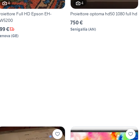
4
4
roiettore Full HD Epson EH-
Proiettore optoma hd50 1080 full hd
W5200
750 €
99 €
Senigallia
(
AN
)
enova
(
GE
)