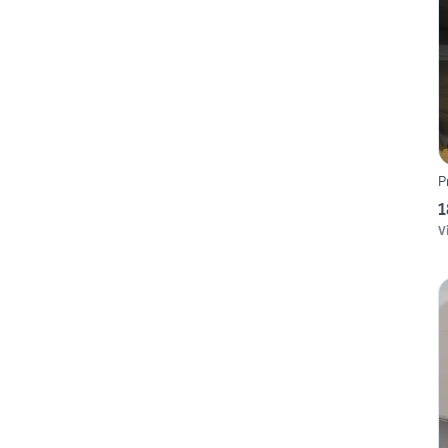
P
1
V