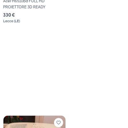
Acer H6510Bd FULL HD
PROIETTORE 3D READY
330 €
Lecce
(
LE
)