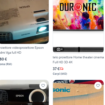
roiettore videoproiettore Epson
4
dmi Vga full HD
telo proiettore Home theater cinema
80 €
Full HD 3D 4K
oma
(
RM
)
37 €
Carpi
(
MO
)