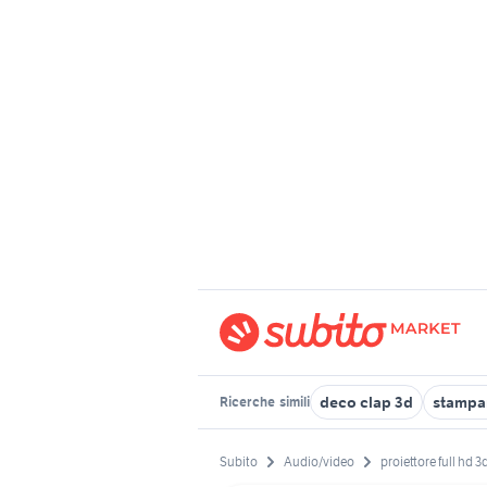
deco clap 3d
stampan
Ricerche
simili
Subito
Audio/video
proiettore full hd 3