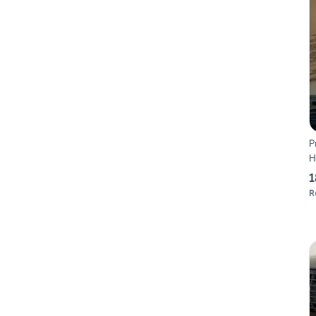
P
H
1
R