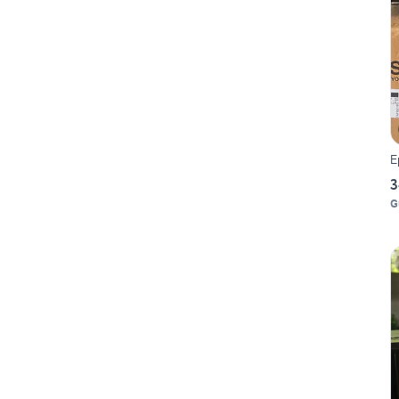
E
3
G