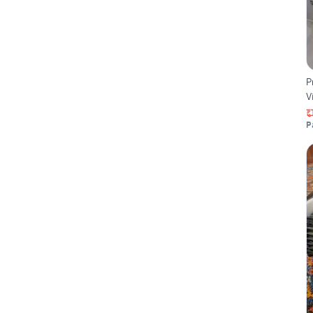
P
V
P