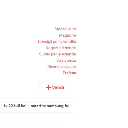
Modelli auto
Magazine
Consigli per la vendita
Negozi e Aziende
Subito per le Aziende
Assistenza
Ricerche salvate
Preferiti
Vendi
tv 22 full hd
smart tv samsung full hd
occhiali virtuali 3d audi