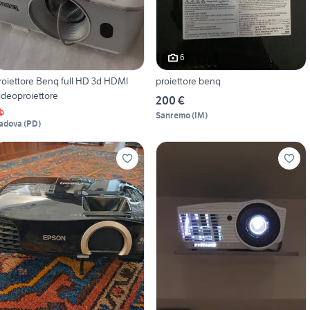
6
roiettore Benq full HD 3d HDMI
proiettore benq
ideoproiettore
200 €
Sanremo
(
IM
)
adova
(
PD
)