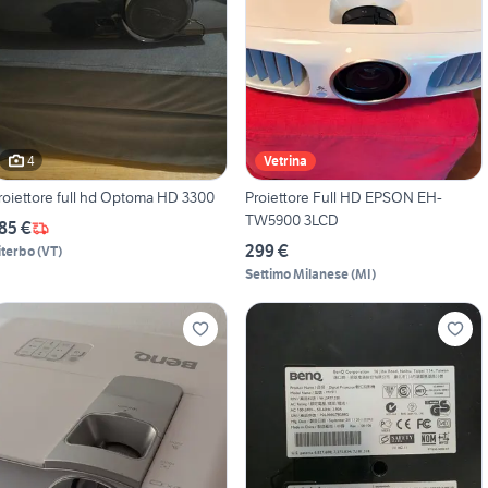
4
Vetrina
roiettore full hd Optoma HD 3300
Proiettore Full HD EPSON EH-
TW5900 3LCD
85 €
299 €
iterbo
(
VT
)
Settimo Milanese
(
MI
)