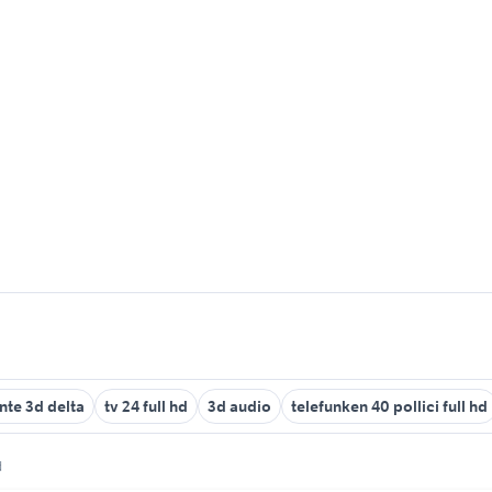
te 3d delta
tv 24 full hd
3d audio
telefunken 40 pollici full hd
d