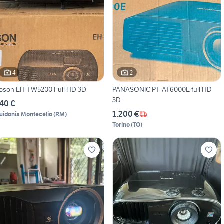
4
2
pson EH-TW5200 Full HD 3D
PANASONIC PT-AT6000E full HD
3D
40 €
1.200 €
uidonia Montecelio
(
RM
)
Torino
(
TO
)