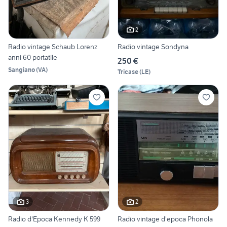
2
Radio vintage Schaub Lorenz
Radio vintage Sondyna
anni 60 portatile
250 €
Sangiano
(
VA
)
Tricase
(
LE
)
3
2
Radio d'Epoca Kennedy K 599
Radio vintage d'epoca Phonola