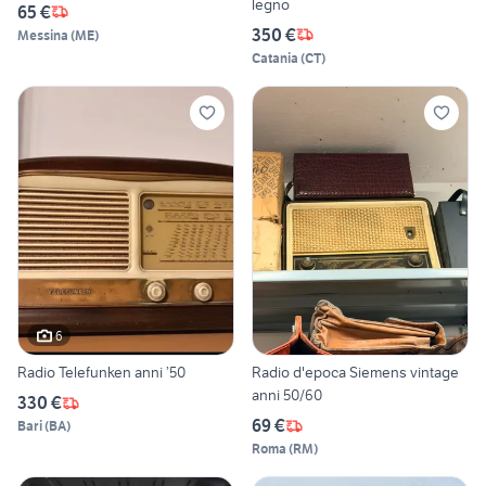
legno
65 €
350 €
Messina
(
ME
)
Catania
(
CT
)
6
Radio Telefunken anni ’50
Radio d'epoca Siemens vintage
anni 50/60
330 €
69 €
Bari
(
BA
)
Roma
(
RM
)