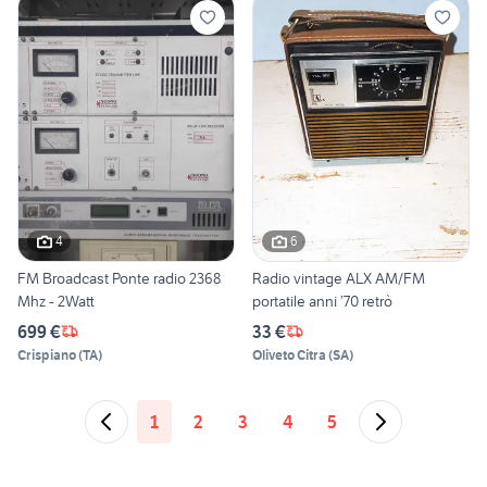
4
6
FM Broadcast Ponte radio 2368
Radio vintage ALX AM/FM
Mhz - 2Watt
portatile anni ’70 retrò
699 €
33 €
Crispiano
(
TA
)
Oliveto Citra
(
SA
)
1
2
3
4
5