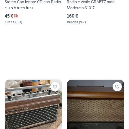
Stereo Con lettore CD con Radio
Radio e vinile GRAETZ mod.
e u.s.b tutto funz
Moderato 61017
45 €
160 €
Lucca
(
LU
)
Verona
(
VR
)