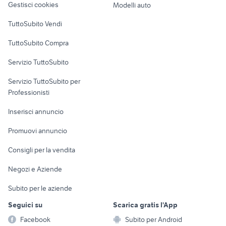
Gestisci cookies
Modelli auto
Case vacanza
TuttoSubito Vendi
Uffici e Locali
TuttoSubito Compra
commerciali
Servizio TuttoSubito
elettronica
per la casa e la
sports e hobby
Servizio TuttoSubito per
persona
Informatica
Animali
Professionisti
Arredamento e
Console e
Accessori per
Casalinghi
Inserisci annuncio
Videogiochi
animali
Elettrodomestici
Promuovi annuncio
Audio/Video
Musica e Film
Giardino e Fai da te
Consigli per la vendita
Fotografia
Libri e Riviste
Abbigliamento e
Negozi e Aziende
Telefonia
Strumenti Musicali
Accessori
Subito per le aziende
Sports
Tutto per i bambini
Seguici su
Scarica gratis l'App
Biciclette
Facebook
Subito per Android