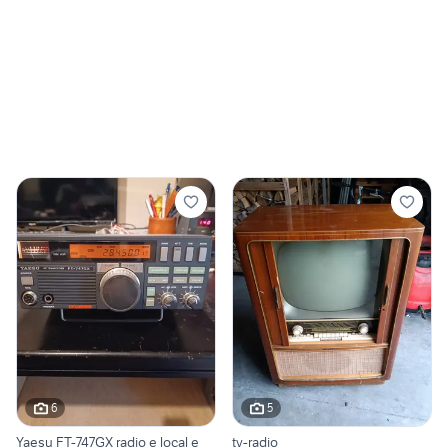
6
5
Yaesu FT-747GX radio e local e
tv-radio