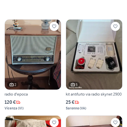
2
5
radio d'epoca
kit antifurto via radio skynet 2900
120 €
25 €
Vicenza
(
VI
)
Saronno
(
VA
)