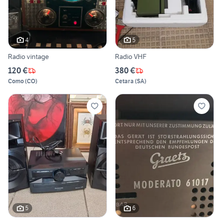
4
5
Radio vintage
Radio VHF
120 €
380 €
Como
(
CO
)
Cetara
(
SA
)
5
6