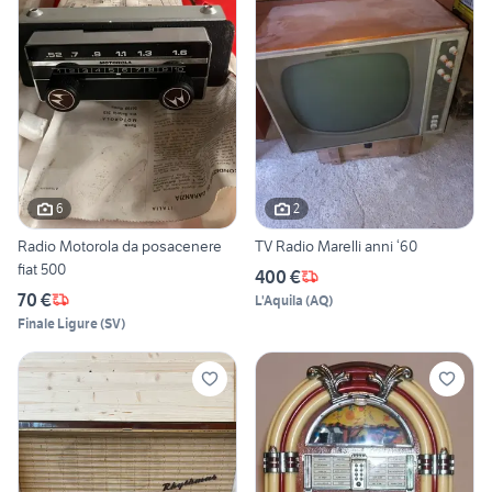
6
2
Radio Motorola da posacenere
TV Radio Marelli anni ‘60
fiat 500
400 €
70 €
L'Aquila
(
AQ
)
Finale Ligure
(
SV
)