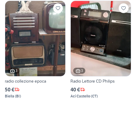
3
3
radio collezione epoca
Radio Lettore CD Philips
50 €
40 €
Biella
(
BI
)
Aci Castello
(
CT
)