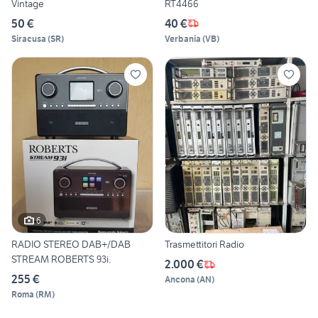
Vintage
RT4466
50 €
40 €
Siracusa
(
SR
)
Verbania
(
VB
)
6
RADIO STEREO DAB+/DAB
Trasmettitori Radio
STREAM ROBERTS 93i.
2.000 €
255 €
Ancona
(
AN
)
Roma
(
RM
)