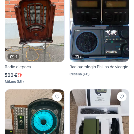
4
3
Radio d’epoca
Radio/orologio Philips da viaggio
Cesena
(
FC
)
500 €
Milano
(
MI
)