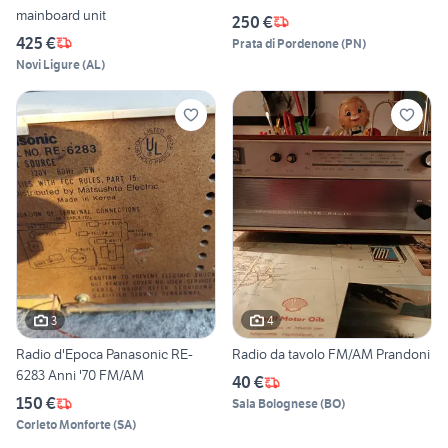
mainboard unit
250 €
425 €
Prata di Pordenone
(
PN
)
Novi Ligure
(
AL
)
3
4
Radio d'Epoca Panasonic RE-
Radio da tavolo FM/AM Prandoni
6283 Anni '70 FM/AM
40 €
150 €
Sala Bolognese
(
BO
)
Corleto Monforte
(
SA
)