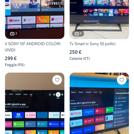
3
5
V SONY 55" ANDROID COLORI
Tv Smart tv Sony 55 pollici
VIVIDI
250 €
299 €
Catania
(
CT
)
Foggia
(
FG
)