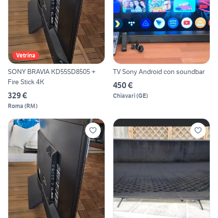
Vetrina
SONY BRAVIA KD55SD8505 +
TV Sony Android con soundbar
Fire Stick 4K
450 €
329 €
Chiavari
(
GE
)
Roma
(
RM
)