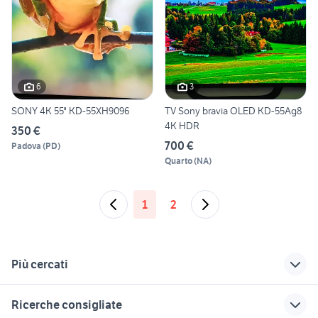
6
3
SONY 4K 55" KD-55XH9096
TV Sony bravia OLED KD-55Ag8
4K HDR
350 €
700 €
Padova
(
PD
)
Quarto
(
NA
)
1
2
Più cercati
Correlati
Richerche simili
Suggerimenti
Ricerche consigliate
sony vaio pcg
iptv android tv
tv sony 3d