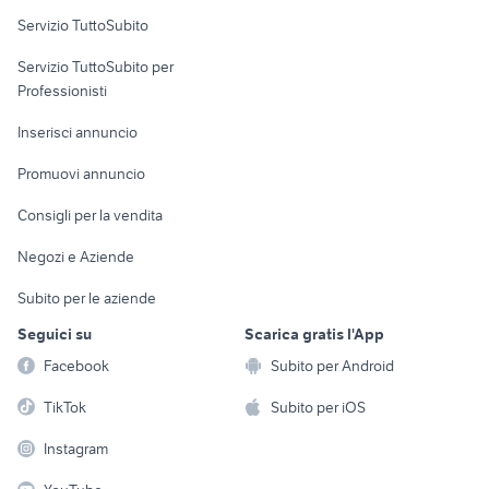
Servizio TuttoSubito
elettronica
per la casa e la
sports e hobby
Servizio TuttoSubito per
persona
Informatica
Animali
Professionisti
Arredamento e
Console e
Accessori per
Casalinghi
Inserisci annuncio
Videogiochi
animali
Elettrodomestici
Promuovi annuncio
Audio/Video
Musica e Film
Giardino e Fai da te
Consigli per la vendita
Fotografia
Libri e Riviste
Abbigliamento e
Negozi e Aziende
Telefonia
Strumenti Musicali
Accessori
Subito per le aziende
Sports
Tutto per i bambini
Seguici su
Scarica gratis l'App
Biciclette
Facebook
Subito per Android
Collezionismo
TikTok
Subito per iOS
Instagram