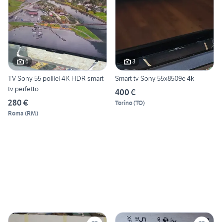
6
3
TV Sony 55 pollici 4K HDR smart
Smart tv Sony 55x8509c 4k
tv perfetto
400 €
280 €
Torino
(
TO
)
Roma
(
RM
)