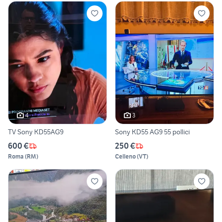
4
3
TV Sony KD55AG9
Sony KD55 AG9 55 pollici
600 €
250 €
Roma
(
RM
)
Celleno
(
VT
)