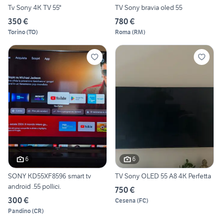
Tv Sony 4K TV 55"
TV Sony bravia oled 55
350 €
780 €
Torino
(
TO
)
Roma
(
RM
)
6
6
SONY KD55XF8596 smart tv
TV Sony OLED 55 A8 4K Perfetta
android .55 pollici.
750 €
300 €
Cesena
(
FC
)
Pandino
(
CR
)