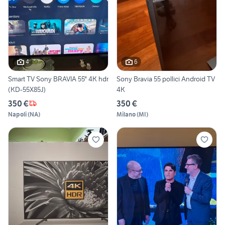
4
6
Smart TV Sony BRAVIA 55" 4K hdr
Sony Bravia 55 pollici Android TV
(KD-55X85J)
4K
350 €
350 €
Napoli
(
NA
)
Milano
(
MI
)