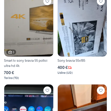
3
Smart tv sony bravia 55 pollici
Sony bravia 55xf85
ultra hd 4k
400 €
700 €
Udine
(
UD
)
Torino
(
TO
)