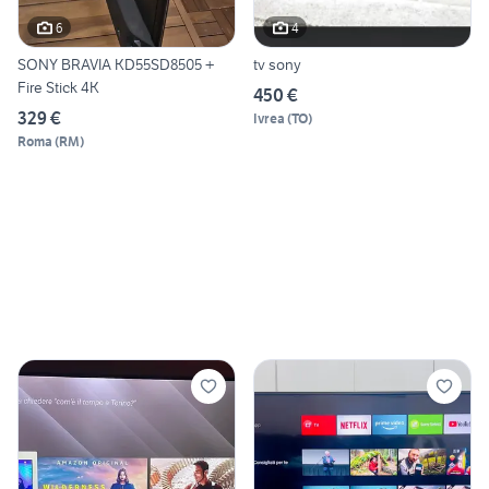
6
4
SONY BRAVIA KD55SD8505 +
tv sony
Fire Stick 4K
450 €
329 €
Ivrea
(
TO
)
Roma
(
RM
)