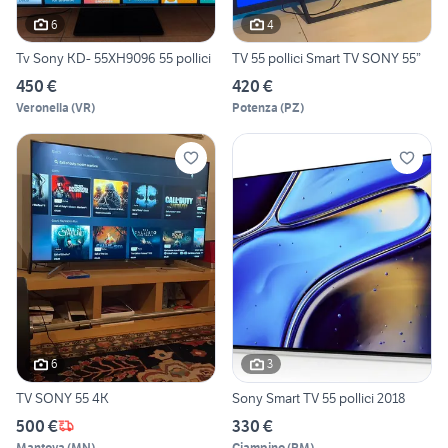
6
4
Tv Sony KD- 55XH9096 55 pollici
TV 55 pollici Smart TV SONY 55”
450 €
420 €
Veronella
(
VR
)
Potenza
(
PZ
)
6
3
TV SONY 55 4K
Sony Smart TV 55 pollici 2018
500 €
330 €
Mantova
(
MN
)
Ciampino
(
RM
)