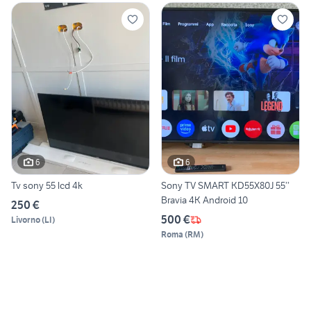
6
6
Tv sony 55 lcd 4k
Sony TV SMART KD55X80J 55’’
Bravia 4K Android 10
250 €
500 €
Livorno
(
LI
)
Roma
(
RM
)