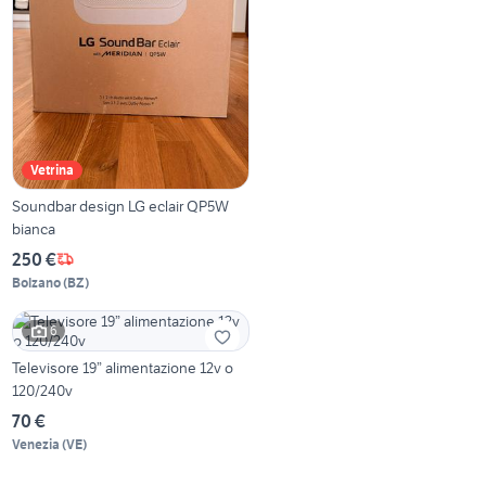
Vetrina
Soundbar design LG eclair QP5W
bianca
250 €
Bolzano
(
BZ
)
6
Televisore 19” alimentazione 12v o
120/240v
70 €
Venezia
(
VE
)