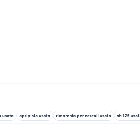
o usato
apripista usato
rimorchio per cereali usato
sh 125 usa