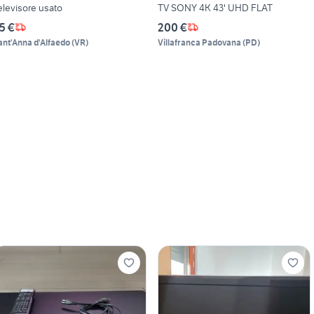
elevisore usato
TV SONY 4K 43' UHD FLAT
5 €
200 €
ant'Anna d'Alfaedo
(
VR
)
Villafranca Padovana
(
PD
)