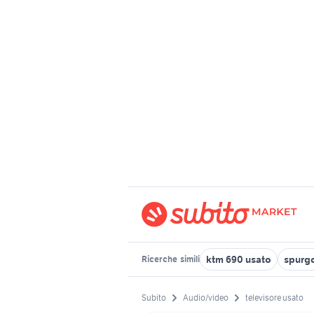
ktm 690 usato
spurg
Ricerche
simili
Subito
Audio/video
televisore usato