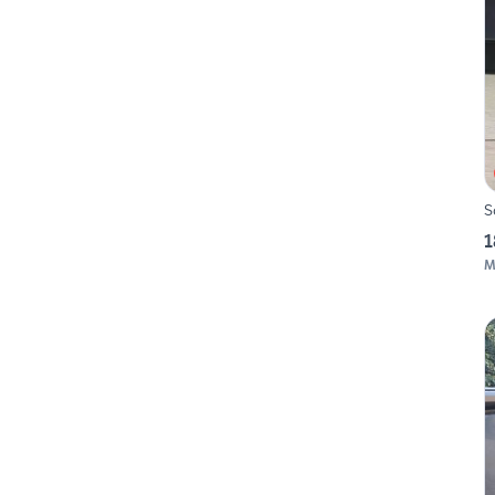
S
1
M