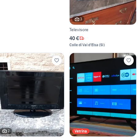
3
Televisore
40 €
Colle di Val d'Elsa
(
SI
)
2
Vetrina