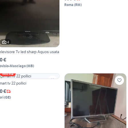
Roma
(
RM
)
4
elevisore Tv led sharp Aquos usata
0 €
ovisio-Masciago
(
MB
)
Vetrina
mart tv 22 pollici
0 €
ori
(
GE
)