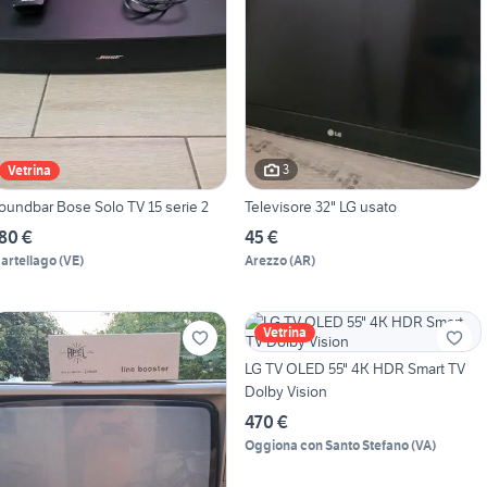
3
Vetrina
oundbar Bose Solo TV 15 serie 2
Televisore 32" LG usato
80 €
45 €
artellago
(
VE
)
Arezzo
(
AR
)
Vetrina
LG TV OLED 55" 4K HDR Smart TV
Dolby Vision
470 €
Oggiona con Santo Stefano
(
VA
)