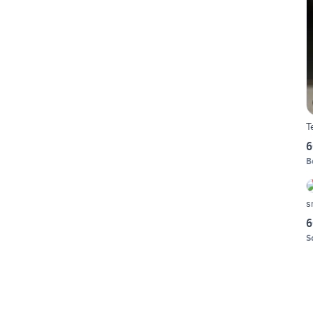
T
6
B
s
6
S