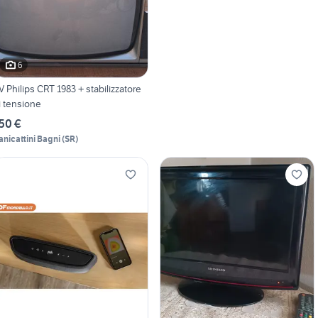
6
V Philips CRT 1983 + stabilizzatore
i tensione
50 €
anicattini Bagni
(
SR
)