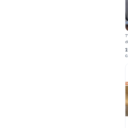
T
d
1
C