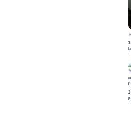
T
1
L
a
P
3
P