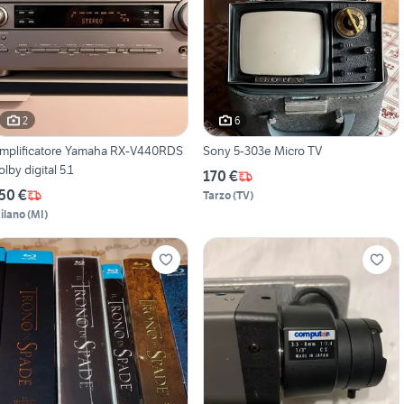
2
6
mplificatore Yamaha RX-V440RDS
Sony 5-303e Micro TV
olby digital 5.1
170 €
50 €
Tarzo
(
TV
)
ilano
(
MI
)