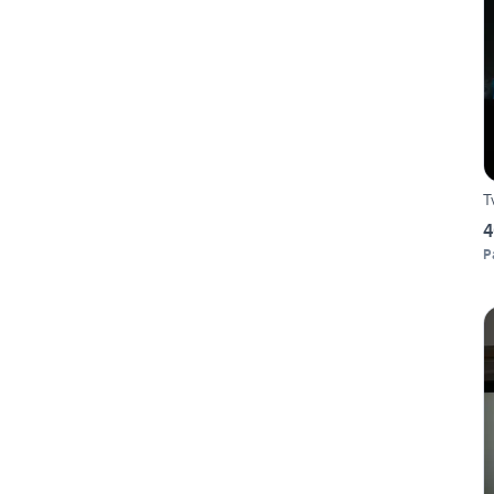
T
4
P