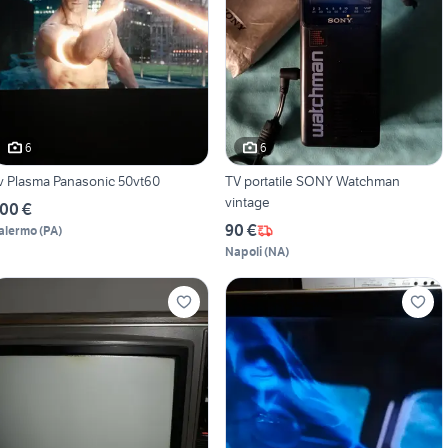
6
6
v Plasma Panasonic 50vt60
TV portatile SONY Watchman
vintage
00 €
90 €
alermo
(
PA
)
Napoli
(
NA
)