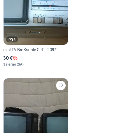
6
mini TV BroKsonic CIRT -2097T
30 €
Salerno
(
SA
)