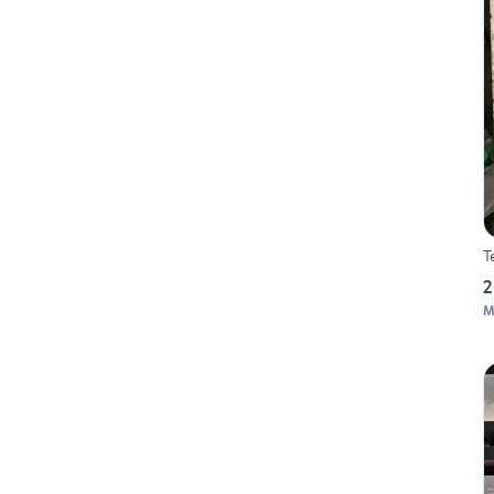
T
2
M