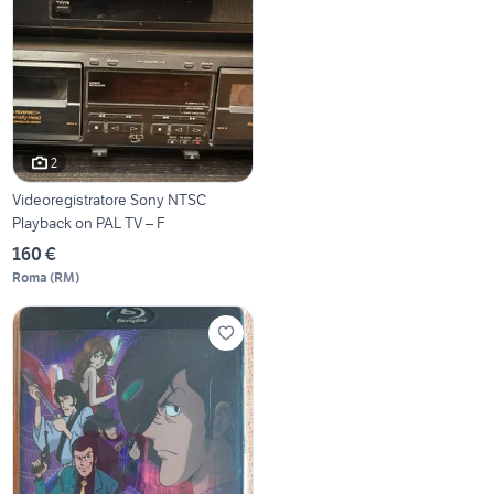
2
Videoregistratore Sony NTSC
Playback on PAL TV – F
160 €
Roma
(
RM
)