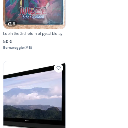
5
Lupin the 3rd return of pycal bluray
50 €
Bernareggio
(
MB
)