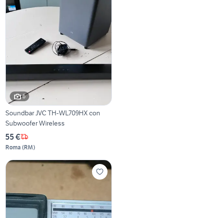
6
Soundbar JVC TH-WL709HX con
Subwoofer Wireless
55 €
Roma
(
RM
)