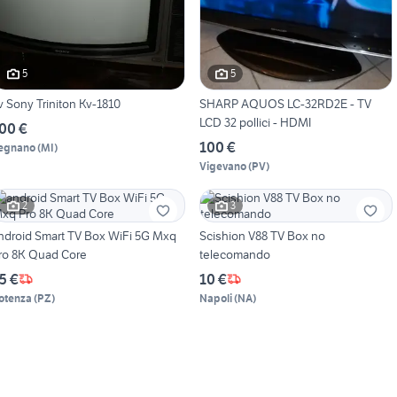
5
5
v Sony Triniton Kv-1810
SHARP AQUOS LC-32RD2E - TV
LCD 32 pollici - HDMI
00 €
100 €
egnano
(
MI
)
Vigevano
(
PV
)
2
3
ndroid Smart TV Box WiFi 5G Mxq
Scishion V88 TV Box no
ro 8K Quad Core
telecomando
5 €
10 €
otenza
(
PZ
)
Napoli
(
NA
)