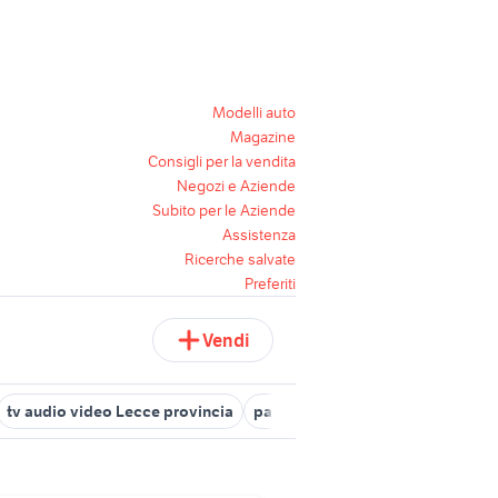
Modelli auto
Magazine
Consigli per la vendita
Negozi e Aziende
Subito per le Aziende
Assistenza
Ricerche salvate
Preferiti
Vendi
tv audio video Lecce provincia
pannello porta tv ikea
pesci gi