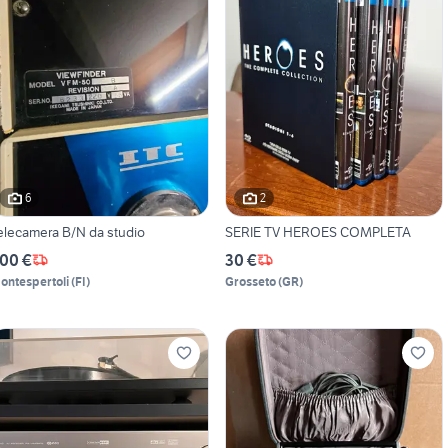
6
2
elecamera B/N da studio
SERIE TV HEROES COMPLETA
00 €
30 €
ontespertoli
(
FI
)
Grosseto
(
GR
)