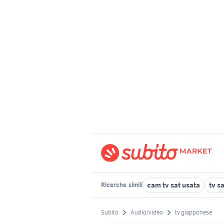
cam tv sat usata
tv s
Ricerche
simili
Subito
Audio/video
tv giapponese