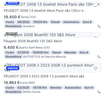
Vetrina
PEUGEOT 2008 1.5 bluehdi Allure Pack s&s 130cv e
19.400 €
Torino
(
TO
)
Usato
06/2023
74530 Km
Diesel
Automatico
Euro 6
Rivenditore
Autobro
20
Peugeot 2008 BlueHDi 120 S&S Allure
6.400 €
Quartu Sant'Elena
(
CA
)
Usato
01/2016
160000 Km
Diesel
Manuale
Euro 6
Rivenditore
AUTOSTYLE di Fabrizio Mascia
Vetrina
PEUGEOT 2008 ii 2023 2008 1.2 puretech Allure s&s
16.863 €
Curno
(
BG
)
Usato
02/2025
16726 Km
Benzina
Automatico
Euro 6
Rivenditore
Rattix Curno