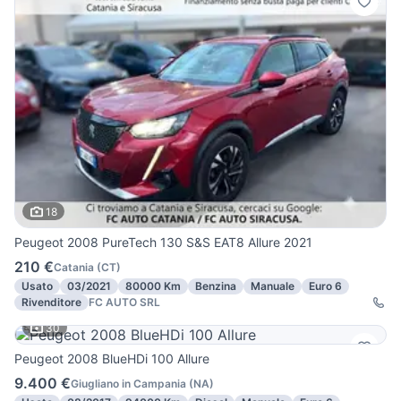
18
Peugeot 2008 PureTech 130 S&S EAT8 Allure 2021
210 €
Catania
(
CT
)
Usato
03/2021
80000 Km
Benzina
Manuale
Euro 6
Rivenditore
FC AUTO SRL
30
Peugeot 2008 BlueHDi 100 Allure
9.400 €
Giugliano in Campania
(
NA
)