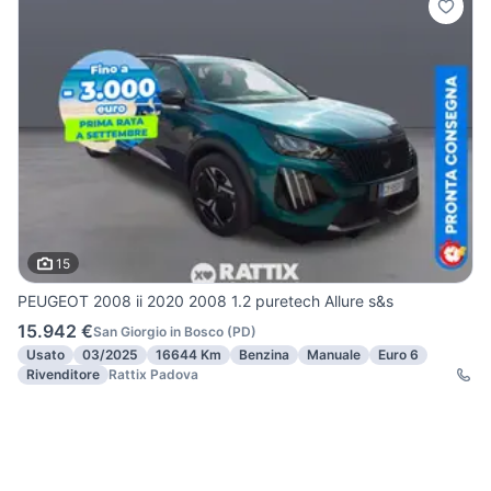
15
PEUGEOT 2008 ii 2020 2008 1.2 puretech Allure s&s
15.942 €
San Giorgio in Bosco
(
PD
)
Usato
03/2025
16644 Km
Benzina
Manuale
Euro 6
Rivenditore
Rattix Padova