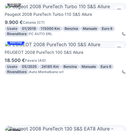
16
Peugeot 2008 PureTech Turbo 110 S&S Allure
9.900 €
Catania
(
CT
)
Usato
01/2019
115000 Km
Benzina
Manuale
Euro 6
Rivenditore
FC AUTO SRL
Vetrina
PEUGEOT 2008 PureTech 100 S&S Allure
18.500 €
Favara
(
AG
)
Usato
05/2025
24185 Km
Benzina
Manuale
Euro 6
Rivenditore
Auto Montalbano srl