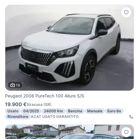
19
Peugeot 2008 PureTech 100 Allure S/S
19.900 €
Siracusa
(
SR
)
Usato
04/2025
24000 Km
Benzina
Manuale
Euro 6e
Rivenditore
ACAT USATO GARANTITO