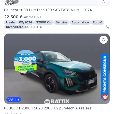
28
Peugeot 2008 PureTech 130 S&S EAT8 Allure - 2024
22.500 €
Falerna
(
CZ
)
Usato
09/2024
32000 Km
Benzina
Automatico
Euro 6
Rivenditore
SULL'AUTO
Vetrina
PEUGEOT 2008 ii 2020 2008 1.2 puretech Allure s&s