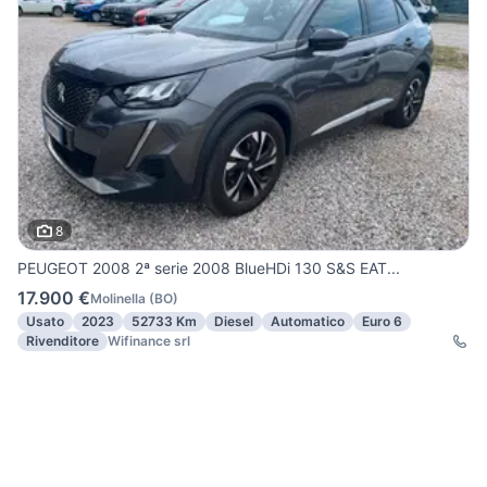
8
PEUGEOT 2008 2ª serie 2008 BlueHDi 130 S&S EAT...
17.900 €
Molinella
(
BO
)
Usato
2023
52733 Km
Diesel
Automatico
Euro 6
Rivenditore
Wifinance srl