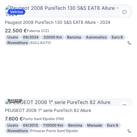
Vetrina
Peugeot 2008 PureTech 130 S&S EAT8 Allure - 2024
22.500 €
Falerna
(
CZ
)
Usato
09/2024
32000 Km
Benzina
Automatico
Euro 6
Rivenditore
SULL'AUTO
15
PEUGEOT 2008 1° serie PureTech 82 Allure
7.600 €
Porto Sant'Elpidio
(
FM
)
Usato
04/2015
110000 Km
Benzina
Manuale
Euro 6
Rivenditore
Privacar Porto Sant'Elpidio