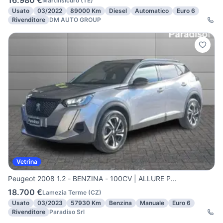
16.980 €
Martinsicuro
(
TE
)
Usato
03/2022
89000 Km
Diesel
Automatico
Euro 6
Rivenditore
DM AUTO GROUP
Vetrina
Peugeot 2008 1.2 - BENZINA - 100CV | ALLURE P...
18.700 €
Lamezia Terme
(
CZ
)
Usato
03/2023
57930 Km
Benzina
Manuale
Euro 6
Rivenditore
Paradiso Srl