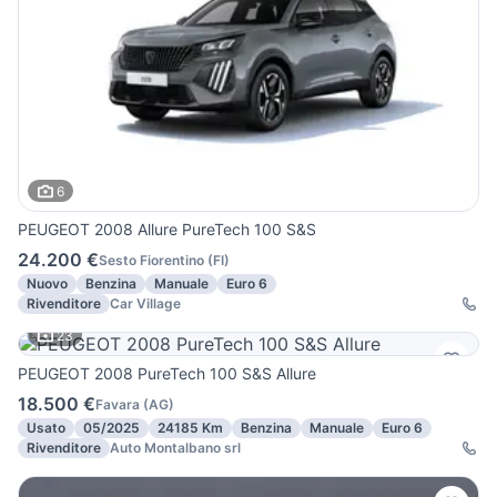
6
PEUGEOT 2008 Allure PureTech 100 S&S
24.200 €
Sesto Fiorentino
(
FI
)
Nuovo
Benzina
Manuale
Euro 6
Rivenditore
Car Village
23
PEUGEOT 2008 PureTech 100 S&S Allure
18.500 €
Favara
(
AG
)
Usato
05/2025
24185 Km
Benzina
Manuale
Euro 6
Rivenditore
Auto Montalbano srl