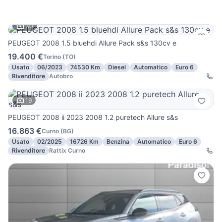
30
PEUGEOT 2008 1.5 bluehdi Allure Pack s&s 130cv e
19.400 €
Torino
(
TO
)
Usato
06/2023
74530 Km
Diesel
Automatico
Euro 6
Rivenditore
Autobro
19
PEUGEOT 2008 ii 2023 2008 1.2 puretech Allure s&s
16.863 €
Curno
(
BG
)
Usato
02/2025
16726 Km
Benzina
Automatico
Euro 6
Rivenditore
Rattix Curno