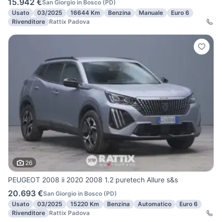
15.942 €
San Giorgio in Bosco
(
PD
)
Usato
03/2025
16644 Km
Benzina
Manuale
Euro 6
Rivenditore
Rattix Padova
26
PEUGEOT 2008 ii 2020 2008 1.2 puretech Allure s&s
20.693 €
San Giorgio in Bosco
(
PD
)
Usato
03/2025
15220 Km
Benzina
Automatico
Euro 6
Rivenditore
Rattix Padova