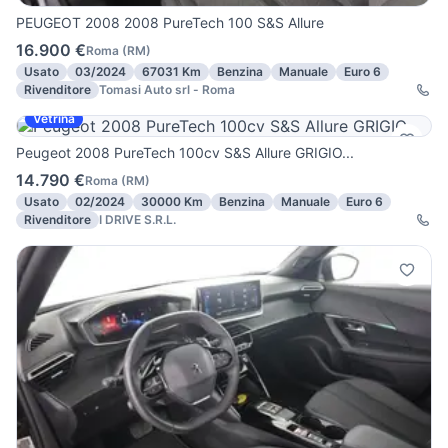
PEUGEOT 2008 2008 PureTech 100 S&S Allure
16.900 €
Roma
(
RM
)
Usato
03/2024
67031 Km
Benzina
Manuale
Euro 6
Rivenditore
Tomasi Auto srl - Roma
Vetrina
Peugeot 2008 PureTech 100cv S&S Allure GRIGIO...
14.790 €
Roma
(
RM
)
Usato
02/2024
30000 Km
Benzina
Manuale
Euro 6
Rivenditore
I DRIVE S.R.L.