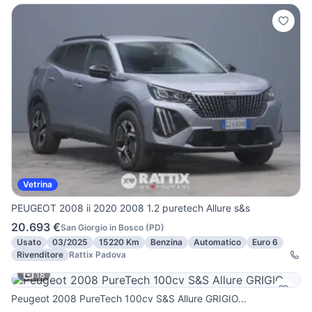
Vetrina
PEUGEOT 2008 ii 2020 2008 1.2 puretech Allure s&s
20.693 €
San Giorgio in Bosco
(
PD
)
Usato
03/2025
15220 Km
Benzina
Automatico
Euro 6
Rivenditore
Rattix Padova
18
Peugeot 2008 PureTech 100cv S&S Allure GRIGIO...