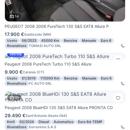
14
PEUGEOT 2008 2008 PureTech 130 S&S EAT8 Allure P
17.900 €
Guidizzolo
(
MN
)
Usato
06/2023
45000 Km
Benzina
Manuale
Euro 6
Rivenditore
TOMASI AUTO SRL
Vetrina
Peugeot 2008 PureTech Turbo 110 S&S Allure
9.900 €
Catania
(
CT
)
Usato
01/2019
115000 Km
Benzina
Manuale
Euro 6
Rivenditore
FC AUTO SRL
20
Peugeot 2008 BlueHDi 130 S&S EAT8 Allure PRONTA CO
29.490 €
Sant'Antonio Abate
(
NA
)
Km0
02/2024
Diesel
Automatico
Euro 6d-TEMP
Rivenditore
Sorrentino S.A.S