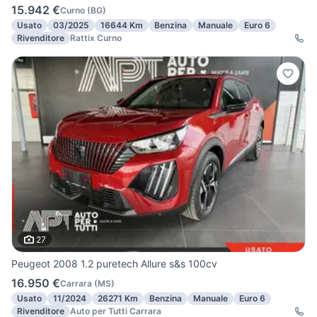
15.942 €
Curno
(
BG
)
Usato
03/2025
16644 Km
Benzina
Manuale
Euro 6
Rivenditore
Rattix Curno
27
Peugeot 2008 1.2 puretech Allure s&s 100cv
16.950 €
Carrara
(
MS
)
Usato
11/2024
26271 Km
Benzina
Manuale
Euro 6
Rivenditore
Auto per Tutti Carrara