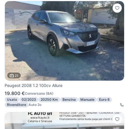
21
Peugeot 2008 1.2 100cv Allure
19.800 €
Conversano
(
BA
)
Usato
02/2023
20250 Km
Benzina
Manuale
Euro 6
Rivenditore
Auto 3c