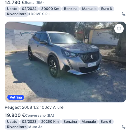
14.790 €
Roma
(
RM
)
Usato
02/2024
30000 Km
Benzina
Manuale
Euro 6
Rivenditore
I DRIVE S.R.L.
Vetrina
Peugeot 2008 1.2 100cv Allure
19.800 €
Conversano
(
BA
)
Usato
02/2023
20250 Km
Benzina
Manuale
Euro 6
Rivenditore
Auto 3c