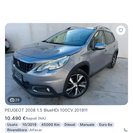
29
PEUGEOT 2008 1.5 BlueHDi 100CV 2019!!!
10.490 €
Napoli
(
NA
)
Usato
10/2019
45000 Km
Diesel
Manuale
Euro 6e
Rivenditore
Alfacar