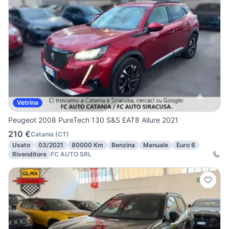
Vetrina
Peugeot 2008 PureTech 130 S&S EAT8 Allure 2021
210 €
Catania
(
CT
)
Usato
03/2021
80000 Km
Benzina
Manuale
Euro 6
Rivenditore
FC AUTO SRL