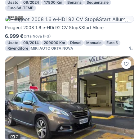
Usato
09/2024
17800 Km
Benzina
Sequenziale
Euro 6d-TEMP
30
Peugeot 2008 1.6 e-HDi 92 CV Stop&Start Allure
6.999 €
Orta Nova
(
FG
)
Usato
09/2014
209000 Km
Diesel
Manuale
Euro 5
Rivenditore
MIKI AUTO ORTA NOVA
7