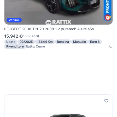
Vetrina
PEUGEOT 2008 ii 2020 2008 1.2 puretech Allure s&s
15.942 €
Curno
(
BG
)
Usato
03/2025
16644 Km
Benzina
Manuale
Euro 6
Rivenditore
Rattix Curno