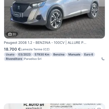
20
Peugeot 2008 1.2 - BENZINA - 100CV | ALLURE P...
18.700 €
Lamezia Terme
(
CZ
)
Usato
03/2023
57930 Km
Benzina
Manuale
Euro 6
Rivenditore
Paradiso Srl