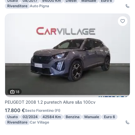
Usato
08/2017
94000 Km
Diesel
Manuale
Euro 6
Rivenditore
Auto Pigna
18
PEUGEOT 2008 1.2 puretech Allure s&s 100cv
17.800 €
Sesto Fiorentino
(
FI
)
Usato
02/2024
42584 Km
Benzina
Manuale
Euro 6
Rivenditore
Car Village