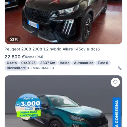
10
Peugeot 2008 2008 1.2 hybrid Allure 145cv e-dcs6
22.800 €
Roma
(
RM
)
Usato
04/2025
3837 Km
Ibrida
Automatico
Euro 6
Rivenditore
GEMAROMA.EU