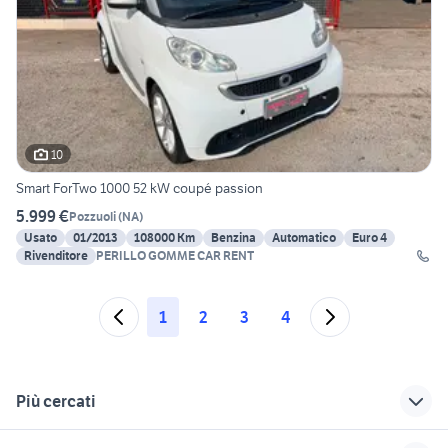
10
Smart ForTwo 1000 52 kW coupé passion
5.999 €
Pozzuoli
(
NA
)
Usato
01/2013
108000 Km
Benzina
Automatico
Euro 4
Rivenditore
PERILLO GOMME CAR RENT
1
2
3
4
Più cercati
Correlati
Richerche simili
Suggerimenti