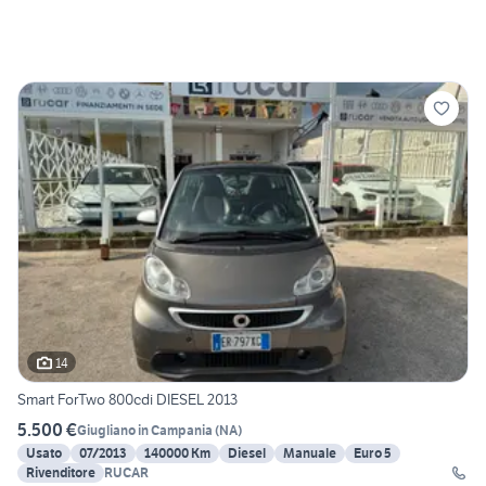
14
Smart ForTwo 800cdi DIESEL 2013
5.500 €
Giugliano in Campania
(
NA
)
Usato
07/2013
140000 Km
Diesel
Manuale
Euro 5
Rivenditore
RUCAR