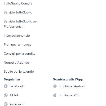
TuttoSubito Compra
commerciali
Servizio TuttoSubito
elettronica
per la casa e la
sports e hobby
Servizio TuttoSubito per
persona
Informatica
Animali
Professionisti
Arredamento e
Console e
Accessori per
Casalinghi
Inserisci annuncio
Videogiochi
animali
Elettrodomestici
Promuovi annuncio
Audio/Video
Musica e Film
Giardino e Fai da te
Consigli per la vendita
Fotografia
Libri e Riviste
Abbigliamento e
Negozi e Aziende
Telefonia
Strumenti Musicali
Accessori
Subito per le aziende
Sports
Tutto per i bambini
Seguici su
Scarica gratis l'App
Biciclette
Facebook
Subito per Android
Collezionismo
TikTok
Subito per iOS
Instagram