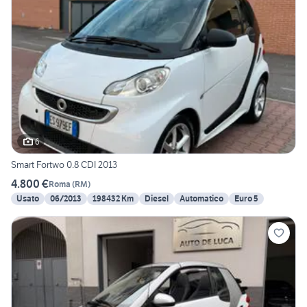
6
Smart Fortwo 0.8 CDI 2013
4.800 €
Roma
(
RM
)
Usato
06/2013
198432 Km
Diesel
Automatico
Euro 5