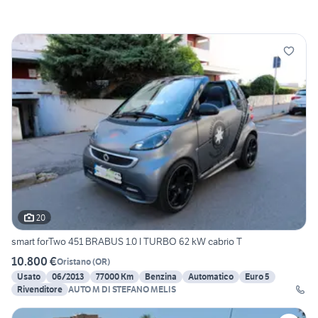
20
smart forTwo 451 BRABUS 1.0 I TURBO 62 kW cabrio T
10.800 €
Oristano
(
OR
)
Usato
06/2013
77000 Km
Benzina
Automatico
Euro 5
Rivenditore
AUTO M DI STEFANO MELIS