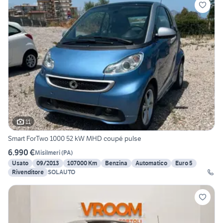
11
Smart ForTwo 1000 52 kW MHD coupé pulse
6.990 €
Misilmeri
(
PA
)
Usato
09/2013
107000 Km
Benzina
Automatico
Euro 5
Rivenditore
SOLAUTO