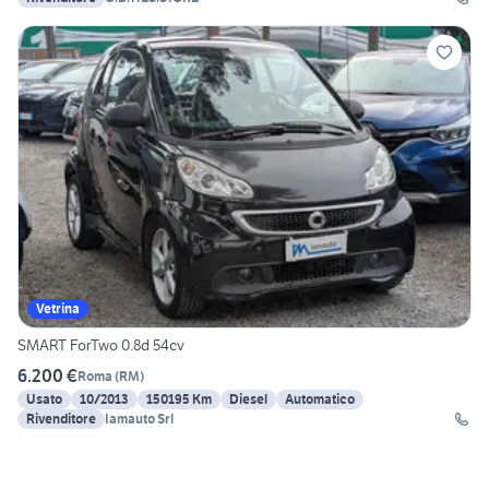
Vetrina
SMART ForTwo 0.8d 54cv
6.200 €
Roma
(
RM
)
Usato
10/2013
150195 Km
Diesel
Automatico
Rivenditore
Iamauto Srl