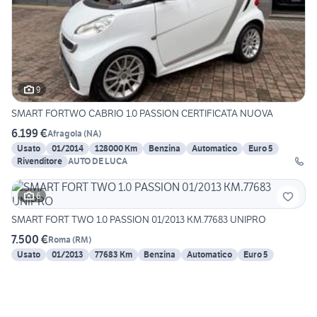
9
SMART FORTWO CABRIO 1.0 PASSION CERTIFICATA NUOVA
6.199 €
Afragola
(
NA
)
Usato
01/2014
128000 Km
Benzina
Automatico
Euro 5
Rivenditore
AUTO DE LUCA
6
SMART FORT TWO 1.0 PASSION 01/2013 KM.77683 UNIPRO
7.500 €
Roma
(
RM
)
Usato
01/2013
77683 Km
Benzina
Automatico
Euro 5