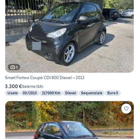
6
Smart Fortwo Coupé CDI 800 Diesel – 2013
3.300 €
Salerno
(
SA
)
Usato
03/2013
217000 Km
Diesel
Sequenziale
Euro 5