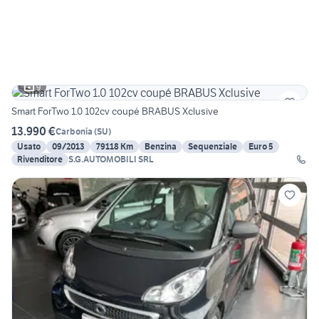
9
Smart ForTwo 1.0 102cv coupé BRABUS Xclusive
13.990 €
Carbonia
(
SU
)
Usato
09/2013
79118 Km
Benzina
Sequenziale
Euro 5
Rivenditore
S.G.AUTOMOBILI SRL