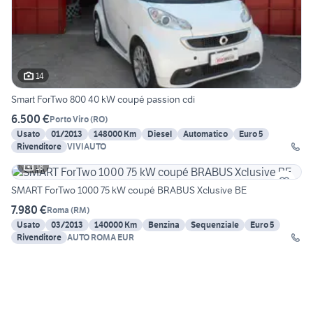
14
Smart ForTwo 800 40 kW coupé passion cdi
6.500 €
Porto Viro
(
RO
)
Usato
01/2013
148000 Km
Diesel
Automatico
Euro 5
Rivenditore
VIVIAUTO
18
SMART ForTwo 1000 75 kW coupé BRABUS Xclusive BE
7.980 €
Roma
(
RM
)
Usato
03/2013
140000 Km
Benzina
Sequenziale
Euro 5
Rivenditore
AUTO ROMA EUR