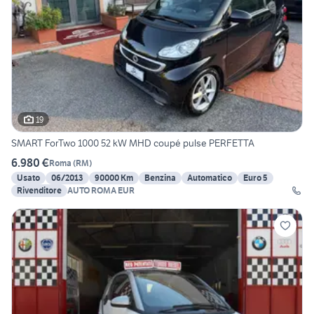
19
SMART ForTwo 1000 52 kW MHD coupé pulse PERFETTA
6.980 €
Roma
(
RM
)
Usato
06/2013
90000 Km
Benzina
Automatico
Euro 5
Rivenditore
AUTO ROMA EUR