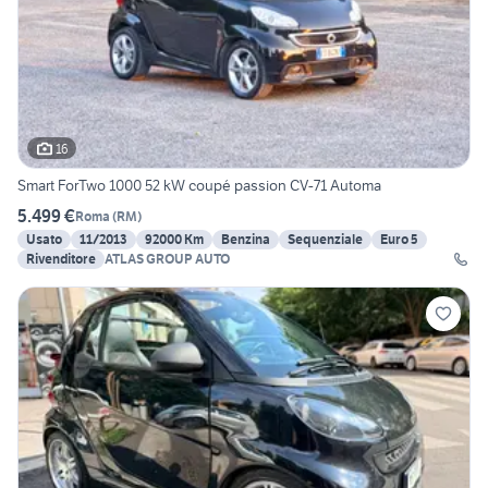
16
Smart ForTwo 1000 52 kW coupé passion CV-71 Automa
5.499 €
Roma
(
RM
)
Usato
11/2013
92000 Km
Benzina
Sequenziale
Euro 5
Rivenditore
ATLAS GROUP AUTO