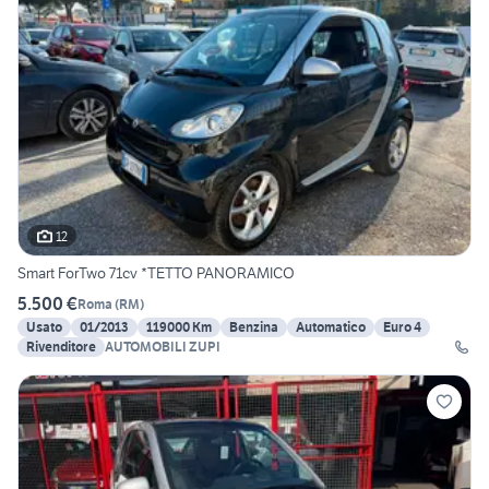
12
Smart ForTwo 71cv *TETTO PANORAMICO
5.500 €
Roma
(
RM
)
Usato
01/2013
119000 Km
Benzina
Automatico
Euro 4
Rivenditore
AUTOMOBILI ZUPI