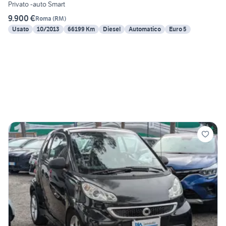
Privato -auto Smart
9.900 €
Roma
(
RM
)
Usato
10/2013
66199 Km
Diesel
Automatico
Euro 5