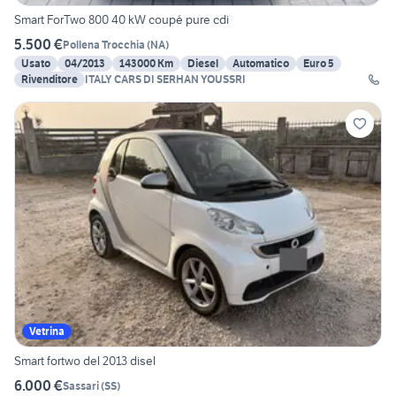
Smart ForTwo 800 40 kW coupé pure cdi
5.500 €
Pollena Trocchia
(
NA
)
Usato
04/2013
143000 Km
Diesel
Automatico
Euro 5
Rivenditore
ITALY CARS DI SERHAN YOUSSRI
Vetrina
Smart fortwo del 2013 disel
6.000 €
Sassari
(
SS
)