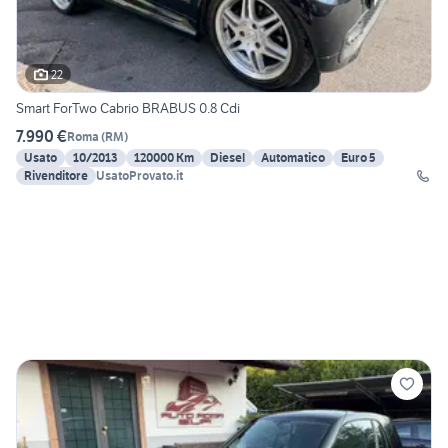
22
Smart ForTwo Cabrio BRABUS 0.8 Cdi
7.990 €
Roma
(
RM
)
Usato
10/2013
120000 Km
Diesel
Automatico
Euro 5
Rivenditore
UsatoProvato.it