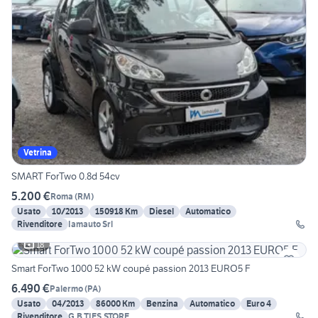
Vetrina
SMART ForTwo 0.8d 54cv
5.200 €
Roma
(
RM
)
Usato
10/2013
150918 Km
Diesel
Automatico
Rivenditore
Iamauto Srl
18
Smart ForTwo 1000 52 kW coupé passion 2013 EURO5 F
6.490 €
Palermo
(
PA
)
Usato
04/2013
86000 Km
Benzina
Automatico
Euro 4
Rivenditore
G.B.TIES.STORE