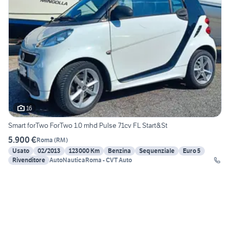
16
Smart forTwo ForTwo 1.0 mhd Pulse 71cv FL Start&St
5.900 €
Roma
(
RM
)
Usato
02/2013
123000 Km
Benzina
Sequenziale
Euro 5
Rivenditore
AutoNauticaRoma - CVT Auto