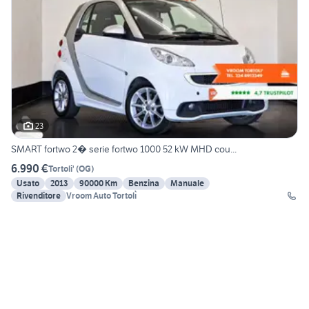
23
SMART fortwo 2� serie fortwo 1000 52 kW MHD cou...
6.990 €
Tortoli'
(
OG
)
Usato
2013
90000 Km
Benzina
Manuale
Rivenditore
Vroom Auto Tortolì