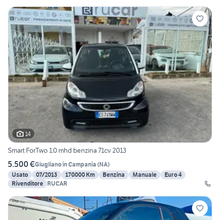
14
Smart ForTwo 1.0 mhd benzina 71cv 2013
5.500 €
Giugliano in Campania
(
NA
)
Usato
07/2013
170000 Km
Benzina
Manuale
Euro 4
Rivenditore
RUCAR