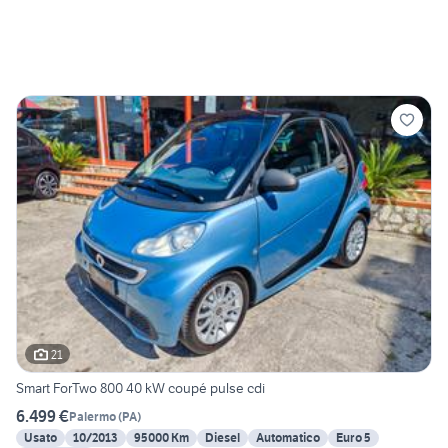
21
Smart ForTwo 800 40 kW coupé pulse cdi
6.499 €
Palermo
(
PA
)
Usato
10/2013
95000 Km
Diesel
Automatico
Euro 5