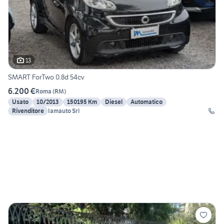
13
SMART ForTwo 0.8d 54cv
6.200 €
Roma
(
RM
)
Usato
10/2013
150195 Km
Diesel
Automatico
Rivenditore
Iamauto Srl