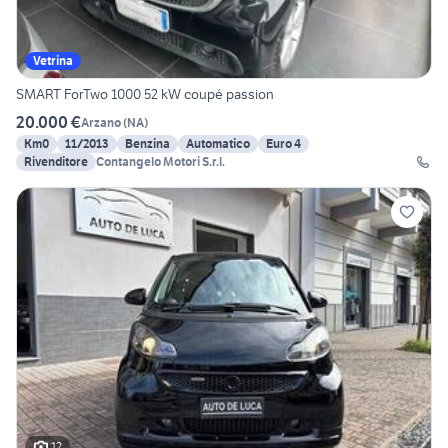
Vetrina
SMART ForTwo 1000 52 kW coupé passion
20.000 €
Arzano
(
NA
)
Km0
11/2013
Benzina
Automatico
Euro 4
Rivenditore
Contangelo Motori S.r.l.
12