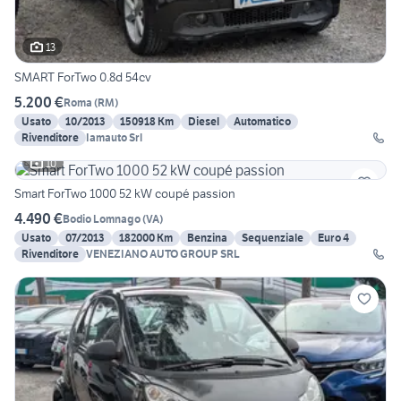
13
SMART ForTwo 0.8d 54cv
5.200 €
Roma
(
RM
)
Usato
10/2013
150918 Km
Diesel
Automatico
Rivenditore
Iamauto Srl
10
Smart ForTwo 1000 52 kW coupé passion
4.490 €
Bodio Lomnago
(
VA
)
Usato
07/2013
182000 Km
Benzina
Sequenziale
Euro 4
Rivenditore
VENEZIANO AUTO GROUP SRL