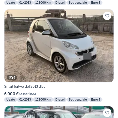
Usato
01/2013
128000 Km
Diesel
Sequenziale
Euro 5
6
Smart fortwo del 2013 disel
6.000 €
Sassari
(
SS
)
Usato
01/2013
128000 Km
Diesel
Sequenziale
Euro 5