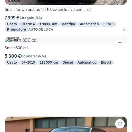
Smart fortwo brabus 1.0 102cv exclusive certificat
7.999 €
Afragola
(
NA
)
Usato
01/2014
120000 Km
Benzina
Automatico
Euro 5
Rivenditore
AUTO DE LUCA
6
Smart 800 cdi
5.300 €
Colleferro
(
RM
)
Usato
04/2013
195000 Km
Diesel
Automatico
Euro 5