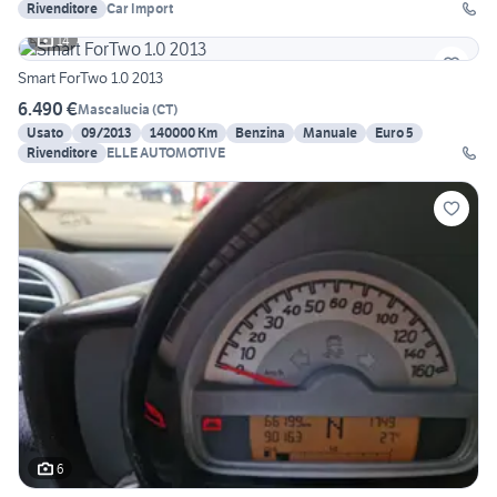
Rivenditore
Car Import
14
Smart ForTwo 1.0 2013
6.490 €
Mascalucia
(
CT
)
Usato
09/2013
140000 Km
Benzina
Manuale
Euro 5
Rivenditore
ELLE AUTOMOTIVE
6