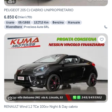
6
PEUGEOT 205 CJ CABRIO UNIPROPRIETARIO
6.850 €
Chieri
(
TO
)
Usato
05/1988
132713 Km
Benzina
Manuale
Rivenditore
Prezioso Auto SRL
30
RENAULT Wind 1.2 TCe 100cv Night & Day cabrio