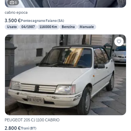
6
cabrio epoca
3.500 €
Pontecagnano Faiano
(
SA
)
Usato
04/1987
116000 Km
Benzina
Manuale
PEUGEOT 205 CJ 1100 CABRIO
2.800 €
Trani
(
BT
)