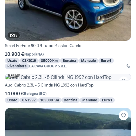
9
Smart ForFour 90 0.9 Turbo Passion Cabrio
10.900 €
Napoli
(
NA
)
Usato
03/2019
85000 Km
Benzina
Manuale
Euro 6
Rivenditore
LA CAVA GROUP S.R.L.
6
Audi Cabrio 2.3L - 5 Cilindri NG 1992 con HardTop
14.000 €
Bologna
(
BO
)
Usato
07/1992
105000 Km
Benzina
Manuale
Euro 1