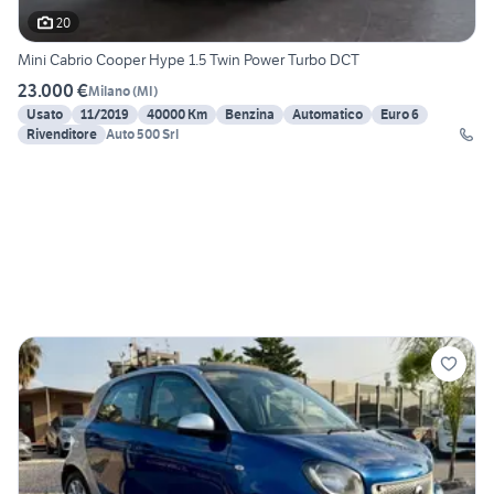
20
Mini Cabrio Cooper Hype 1.5 Twin Power Turbo DCT
23.000 €
Milano
(
MI
)
Usato
11/2019
40000 Km
Benzina
Automatico
Euro 6
Rivenditore
Auto 500 Srl