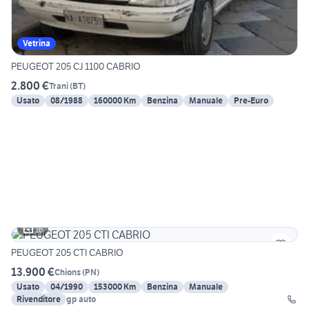
Vetrina
PEUGEOT 205 CJ 1100 CABRIO
2.800 €
Trani
(
BT
)
Usato
08/1988
160000 Km
Benzina
Manuale
Pre-Euro
16
PEUGEOT 205 CTI CABRIO
13.900 €
Chions
(
PN
)
Usato
04/1990
153000 Km
Benzina
Manuale
Rivenditore
gp auto