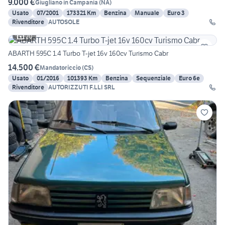
9.000 €
Giugliano in Campania
(
NA
)
Usato
07/2001
173321 Km
Benzina
Manuale
Euro 3
Rivenditore
AUTOSOLE
20
ABARTH 595C 1.4 Turbo T-jet 16v 160cv Turismo Cabr
14.500 €
Mandatoriccio
(
CS
)
Usato
01/2016
101393 Km
Benzina
Sequenziale
Euro 6e
Rivenditore
AUTORIZZUTI F.LLI SRL