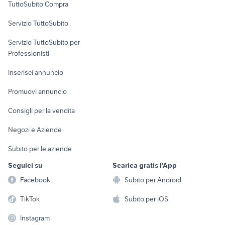
TuttoSubito Compra
commerciali
Servizio TuttoSubito
elettronica
per la casa e la
sports e hobby
Servizio TuttoSubito per
persona
Informatica
Animali
Professionisti
Arredamento e
Console e
Accessori per
Casalinghi
Inserisci annuncio
Videogiochi
animali
Elettrodomestici
Promuovi annuncio
Audio/Video
Musica e Film
Giardino e Fai da te
Consigli per la vendita
Fotografia
Libri e Riviste
Abbigliamento e
Negozi e Aziende
Telefonia
Strumenti Musicali
Accessori
Subito per le aziende
Sports
Tutto per i bambini
Seguici su
Scarica gratis l'App
Biciclette
Facebook
Subito per Android
Collezionismo
TikTok
Subito per iOS
Instagram