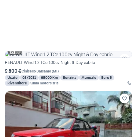
30
RENAULT Wind 1.2 TCe 100cv Night & Day cabrio
9.800 €
Cinisello Balsamo
(
MI
)
Usato
05/2011
65000 Km
Benzina
Manuale
Euro 5
Rivenditore
Kuma motors srls