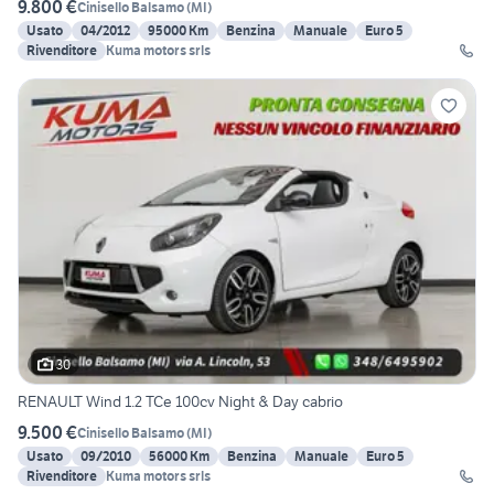
9.800 €
Cinisello Balsamo
(
MI
)
Usato
04/2012
95000 Km
Benzina
Manuale
Euro 5
Rivenditore
Kuma motors srls
30
RENAULT Wind 1.2 TCe 100cv Night & Day cabrio
9.500 €
Cinisello Balsamo
(
MI
)
Usato
09/2010
56000 Km
Benzina
Manuale
Euro 5
Rivenditore
Kuma motors srls