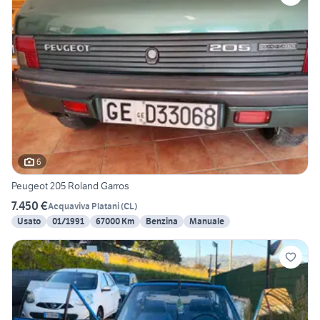
6
Peugeot 205 Roland Garros
7.450 €
Acquaviva Platani
(
CL
)
Usato
01/1991
67000 Km
Benzina
Manuale