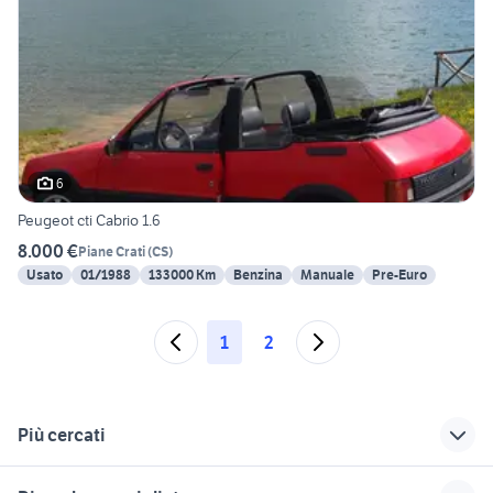
6
Peugeot cti Cabrio 1.6
8.000 €
Piane Crati
(
CS
)
Usato
01/1988
133000 Km
Benzina
Manuale
Pre-Euro
1
2
Più cercati
Correlati
Richerche simili
Suggerimenti