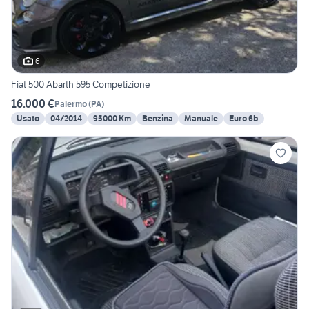
6
Fiat 500 Abarth 595 Competizione
16.000 €
Palermo
(
PA
)
Usato
04/2014
95000 Km
Benzina
Manuale
Euro 6b