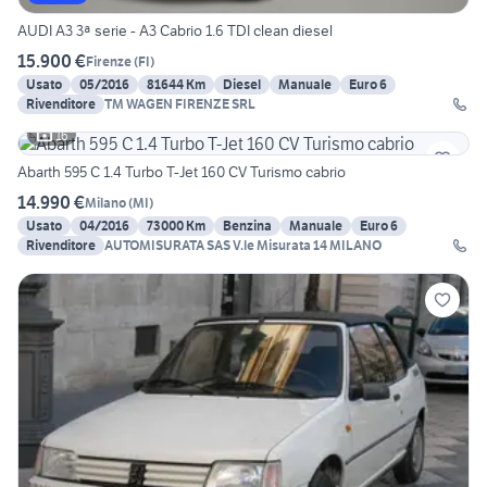
AUDI A3 3ª serie - A3 Cabrio 1.6 TDI clean diesel
15.900 €
Firenze
(
FI
)
Usato
05/2016
81644 Km
Diesel
Manuale
Euro 6
Rivenditore
TM WAGEN FIRENZE SRL
16
Abarth 595 C 1.4 Turbo T-Jet 160 CV Turismo cabrio
14.990 €
Milano
(
MI
)
Usato
04/2016
73000 Km
Benzina
Manuale
Euro 6
Rivenditore
AUTOMISURATA SAS V.le Misurata 14 MILANO