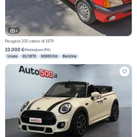
4
Peugeot 205 cabrio dl 1979
10.000 €
Mezzojuso
(
PA
)
Usato
01/1970
60000 Km
Benzina