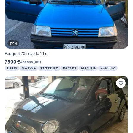
4
Peugeot 205 cabrio 1.1 cj
7.500 €
Ancona
(
AN
)
Usato
05/1994
132000 Km
Benzina
Manuale
Pre-Euro