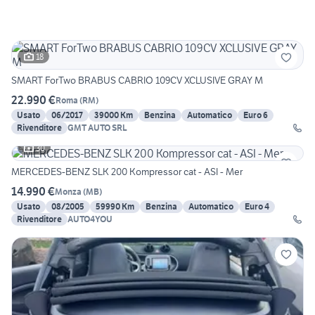
18
SMART ForTwo BRABUS CABRIO 109CV XCLUSIVE GRAY M
22.990 €
Roma
(
RM
)
Usato
06/2017
39000 Km
Benzina
Automatico
Euro 6
Rivenditore
GMT AUTO SRL
30
MERCEDES-BENZ SLK 200 Kompressor cat - ASI - Mer
14.990 €
Monza
(
MB
)
Usato
08/2005
59990 Km
Benzina
Automatico
Euro 4
Rivenditore
AUTO4YOU