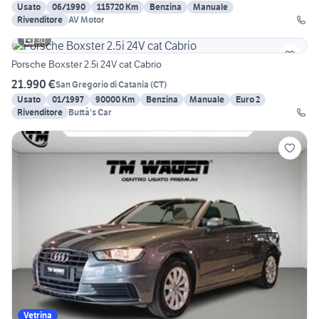
Usato
06/1990
115720 Km
Benzina
Manuale
Rivenditore
AV Motor
30
Porsche Boxster 2.5i 24V cat Cabrio
21.990 €
San Gregorio di Catania
(
CT
)
Usato
01/1997
90000 Km
Benzina
Manuale
Euro 2
Rivenditore
Buttà's Car
Vetrina