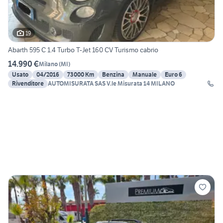
19
Abarth 595 C 1.4 Turbo T-Jet 160 CV Turismo cabrio
14.990 €
Milano
(
MI
)
Usato
04/2016
73000 Km
Benzina
Manuale
Euro 6
Rivenditore
AUTOMISURATA SAS V.le Misurata 14 MILANO