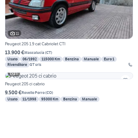
11
Peugeot 205 1.9 cat Cabriolet CTI
13.900 €
Mascalucia
(
CT
)
Usato
06/1992
115000 Km
Benzina
Manuale
Euro 1
Rivenditore
GT srls
5
Peugeot 205 ci cabrio
9.500 €
Rovello Porro
(
CO
)
Usato
11/1998
95000 Km
Benzina
Manuale