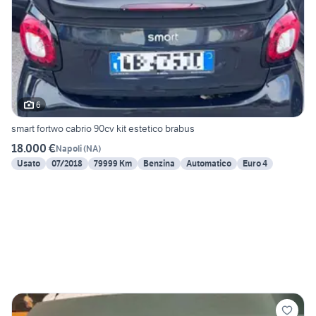
6
smart fortwo cabrio 90cv kit estetico brabus
18.000 €
Napoli
(
NA
)
Usato
07/2018
79999 Km
Benzina
Automatico
Euro 4