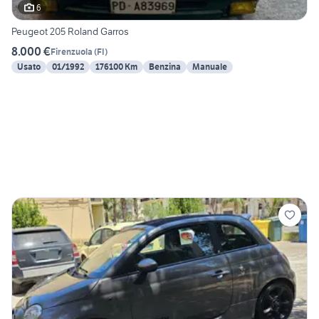
6
Peugeot 205 Roland Garros
8.000 €
Firenzuola
(
FI
)
Usato
01/1992
176100 Km
Benzina
Manuale