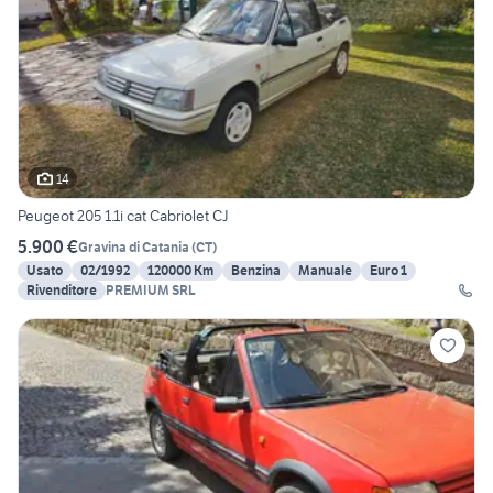
14
Peugeot 205 1.1i cat Cabriolet CJ
5.900 €
Gravina di Catania
(
CT
)
Usato
02/1992
120000 Km
Benzina
Manuale
Euro 1
Rivenditore
PREMIUM SRL