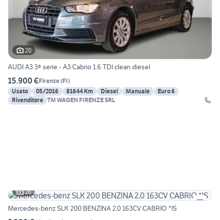
20
AUDI A3 3ª serie - A3 Cabrio 1.6 TDI clean diesel
15.900 €
Firenze
(
FI
)
Usato
05/2016
81644 Km
Diesel
Manuale
Euro 6
Rivenditore
TM WAGEN FIRENZE SRL
26
Mercedes-benz SLK 200 BENZINA 2.0 163CV CABRIO *IS