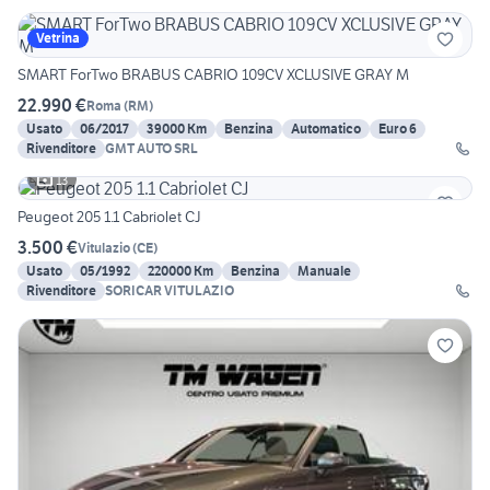
Vetrina
SMART ForTwo BRABUS CABRIO 109CV XCLUSIVE GRAY M
22.990 €
Roma
(
RM
)
Usato
06/2017
39000 Km
Benzina
Automatico
Euro 6
Rivenditore
GMT AUTO SRL
13
Peugeot 205 1.1 Cabriolet CJ
3.500 €
Vitulazio
(
CE
)
Usato
05/1992
220000 Km
Benzina
Manuale
Rivenditore
SORICAR VITULAZIO