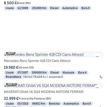
8.500 €
Bione
(
BS
)
Usato
12/2009
251000 Km
Diesel
Automatico
Euro 5
9
Mercedes-Benz Sprinter 418 CDI Carro Attrezzi
19.980 €
Mirano
(
VE
)
Usato
07/2007
389000 Km
Diesel
Manuale
Euro 4
Rivenditore
TECNO TRADE S.r.l. Automobili
24
MASERATI Ghibli V6 SQ4 MODENA MOTORE FERRARI
32.999 €
Francavilla Fontana
(
BR
)
Usato
03/2015
99852 Km
Benzina
Automatico
Euro 5