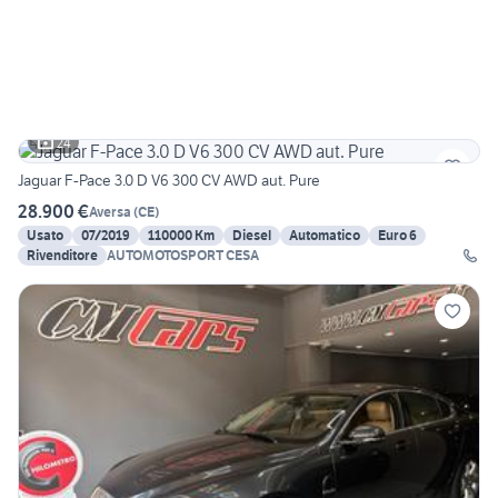
24
Jaguar F-Pace 3.0 D V6 300 CV AWD aut. Pure
28.900 €
Aversa
(
CE
)
Usato
07/2019
110000 Km
Diesel
Automatico
Euro 6
Rivenditore
AUTOMOTOSPORT CESA