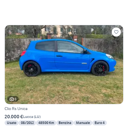
6
Clio Rs Unica
20.000 €
Lucca
(
LU
)
Usato
08/2012
48500 Km
Benzina
Manuale
Euro 4