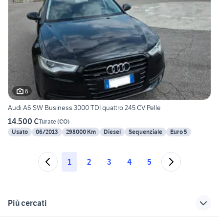
6
Audi A6 SW Business 3000 TDI quattro 245 CV Pelle
14.500 €
Turate
(
CO
)
Usato
06/2013
298000 Km
Diesel
Sequenziale
Euro 5
1
2
3
4
5
Più cercati