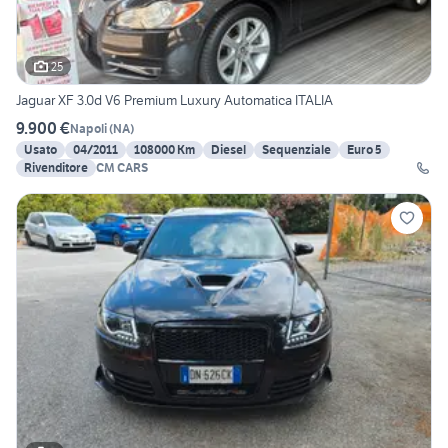
25
Jaguar XF 3.0d V6 Premium Luxury Automatica ITALIA
9.900 €
Napoli
(
NA
)
Usato
04/2011
108000 Km
Diesel
Sequenziale
Euro 5
Rivenditore
CM CARS