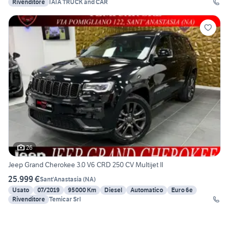
Rivenditore
IAIA TRUCK and CAR
26
Jeep Grand Cherokee 3.0 V6 CRD 250 CV Multijet II
25.999 €
Sant'Anastasia
(
NA
)
Usato
07/2019
95000 Km
Diesel
Automatico
Euro 6e
Rivenditore
Temicar Srl