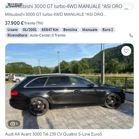
20
Mitsubishi 3000 GT turbo 4WD MANUALE *ASI ORO...
37.900 €
Trento
(
TN
)
Usato
01/2001
65847 Km
Benzina
Manuale
Euro 2
Rivenditore
Auto-Center.it Trento
6
Audi A4 Avant 3000 Tdi 239 CV Quattro S-Line Euro5