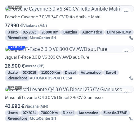
26
Porsche Cayenne 3.0 V6 340 CV Tetto Apribile Matri
77.990 €
Viadana
(
MN
)
Usato
02/2023
26000 Km
Benzina
Automatico
Euro 6d-TEMP
Rivenditore
MotoCenter Srl
Vetrina
Jaguar F-Pace 3.0 D V6 300 CV AWD aut. Pure
28.900 €
Aversa
(
CE
)
Usato
07/2019
110000 Km
Diesel
Automatico
Euro 6
Rivenditore
AUTOMOTOSPORT CESA
23
Maserati Levante Q4 3.0 V6 Diesel 275 CV Granlusso
42.990 €
Viadana
(
MN
)
Usato
07/2021
70000 Km
Diesel
Automatico
Euro 6d-TEMP
Rivenditore
MotoCenter Srl