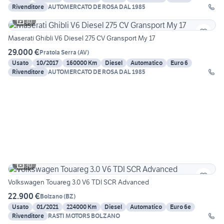
Rivenditore
AUTOMERCATO DE ROSA DAL 1985
30
Maserati Ghibli V6 Diesel 275 CV Gransport My 17
29.000 €
Pratola Serra
(
AV
)
Usato
10/2017
160000 Km
Diesel
Automatico
Euro 6
Rivenditore
AUTOMERCATO DE ROSA DAL 1985
30
Volkswagen Touareg 3.0 V6 TDI SCR Advanced
22.900 €
Bolzano
(
BZ
)
Usato
01/2021
224000 Km
Diesel
Automatico
Euro 6e
Rivenditore
RASTI MOTORS BOLZANO