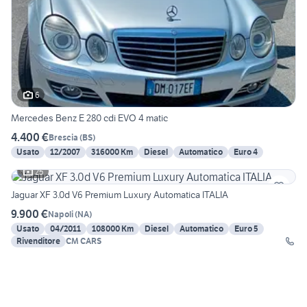
6
Mercedes Benz E 280 cdi EVO 4 matic
4.400 €
Brescia
(
BS
)
Usato
12/2007
316000 Km
Diesel
Automatico
Euro 4
25
Jaguar XF 3.0d V6 Premium Luxury Automatica ITALIA
9.900 €
Napoli
(
NA
)
Usato
04/2011
108000 Km
Diesel
Automatico
Euro 5
Rivenditore
CM CARS