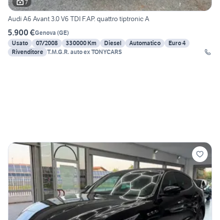
7
Audi A6 Avant 3.0 V6 TDI F.AP. quattro tiptronic A
5.900 €
Genova
(
GE
)
Usato
07/2008
330000 Km
Diesel
Automatico
Euro 4
Rivenditore
T.M.G.R. auto ex TONYCARS