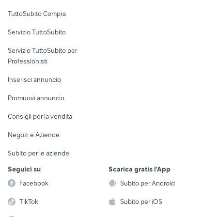
Uffici e Locali
TuttoSubito Compra
commerciali
Servizio TuttoSubito
elettronica
per la casa e la
sports e hobby
Servizio TuttoSubito per
persona
Informatica
Animali
Professionisti
Arredamento e
Console e
Accessori per
Casalinghi
Inserisci annuncio
Videogiochi
animali
Elettrodomestici
Promuovi annuncio
Audio/Video
Musica e Film
Giardino e Fai da te
Consigli per la vendita
Fotografia
Libri e Riviste
Abbigliamento e
Negozi e Aziende
Telefonia
Strumenti Musicali
Accessori
Subito per le aziende
Sports
Tutto per i bambini
Seguici su
Scarica gratis l'App
Biciclette
Facebook
Subito per Android
Collezionismo
TikTok
Subito per iOS