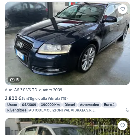
15
Audi A6 3.0 V6 TDI quattro 2009
2.800 €
Sant'Egidio alla Vibrata
(
TE
)
Usato
04/2009
390000 Km
Diesel
Automatico
Euro 4
Rivenditore
AUTODEMOLIZIONI VAL VIBRATA S.R.L.