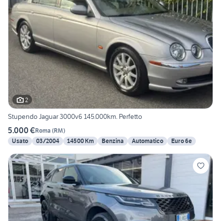
2
Stupendo Jaguar 3000v6 145.000km. Perfetto
5.000 €
Roma
(
RM
)
Usato
03/2004
14500 Km
Benzina
Automatico
Euro 6e