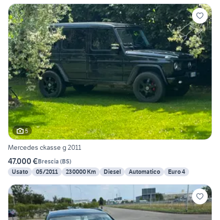
5
Mercedes ckasse g 2011
47.000 €
Brescia
(
BS
)
Usato
05/2011
230000 Km
Diesel
Automatico
Euro 4