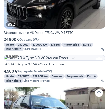
16
Maserati Levante V6 Diesel 275 CV AWD TETTO
24.900 €
Oppeano
(
VR
)
Usato
05/2017
170000 Km
Diesel
Automatico
Euro 6
Rivenditore
SUPERAUTO
20
JAGUAR X-Type 3.0 V6 24V cat Executive
4.900 €
Volpago del Montello
(
TV
)
Usato
03/2007
199900 Km
Benzina
Sequenziale
Euro 4
Rivenditore
Link Motors Treviso