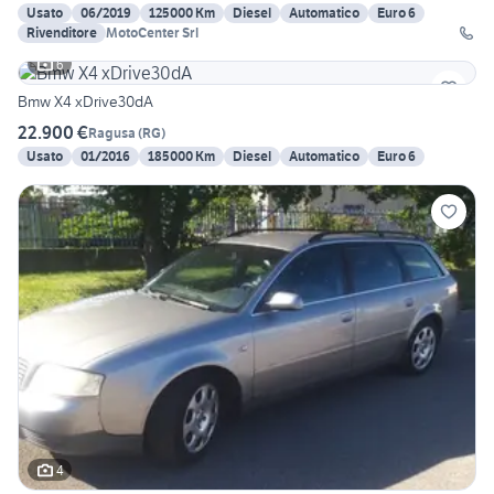
Usato
06/2019
125000 Km
Diesel
Automatico
Euro 6
Rivenditore
MotoCenter Srl
6
Bmw X4 xDrive30dA
22.900 €
Ragusa
(
RG
)
Usato
01/2016
185000 Km
Diesel
Automatico
Euro 6
4