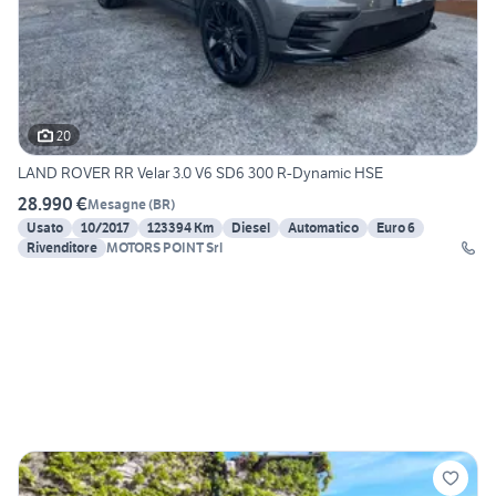
20
LAND ROVER RR Velar 3.0 V6 SD6 300 R-Dynamic HSE
28.990 €
Mesagne
(
BR
)
Usato
10/2017
123394 Km
Diesel
Automatico
Euro 6
Rivenditore
MOTORS POINT Srl