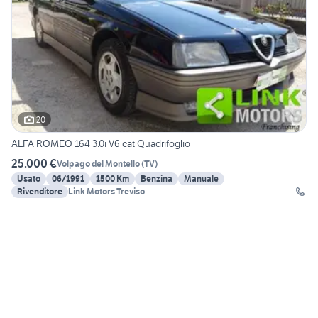
20
ALFA ROMEO 164 3.0i V6 cat Quadrifoglio
25.000 €
Volpago del Montello
(
TV
)
Usato
06/1991
1500 Km
Benzina
Manuale
Rivenditore
Link Motors Treviso