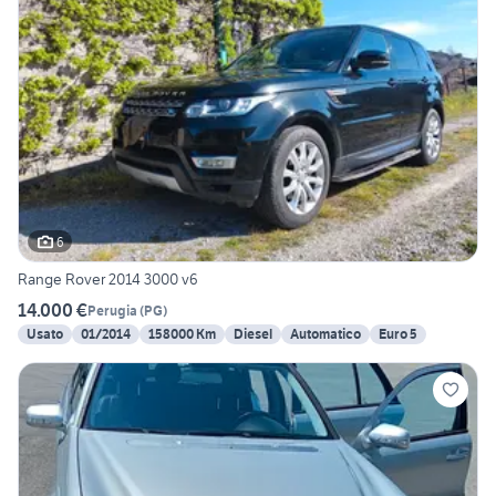
6
Range Rover 2014 3000 v6
14.000 €
Perugia
(
PG
)
Usato
01/2014
158000 Km
Diesel
Automatico
Euro 5