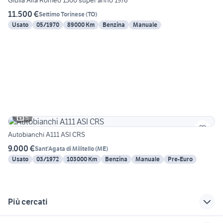
Giulia Alfa Romeo 1300 super anno 1976
11.500 €
Settimo Torinese
(
TO
)
Usato
05/1970
89000 Km
Benzina
Manuale
5
Autobianchi A111 ASI CRS
9.000 €
Sant'Agata di Militello
(
ME
)
Usato
03/1972
103000 Km
Benzina
Manuale
Pre-Euro
Più cercati
Correlati
Richerche simili
Suggerimenti