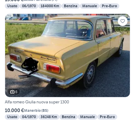
Usato
06/1970
184000 Km
Benzina
Manuale
Pre-Euro
6
Alfa romeo Giulia nuova super 1300
10.000 €
Manerbio
(
BS
)
Usato
04/1970
36248 Km
Benzina
Manuale
Pre-Euro