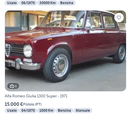
Usato
06/1970
30000 Km
Benzina
6
Alfa Romeo Giulia 1300 Super - 1971
15.000 €
Pistoia
(
PT
)
Usato
04/1970
1000 Km
Benzina
Manuale