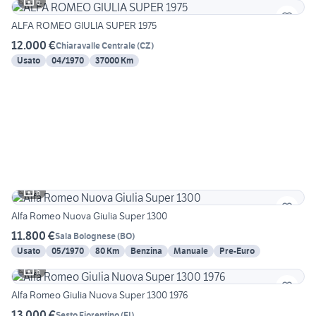
6
ALFA ROMEO GIULIA SUPER 1975
12.000 €
Chiaravalle Centrale
(
CZ
)
Usato
04/1970
37000 Km
6
Alfa Romeo Nuova Giulia Super 1300
11.800 €
Sala Bolognese
(
BO
)
Usato
05/1970
80 Km
Benzina
Manuale
Pre-Euro
6
Alfa Romeo Giulia Nuova Super 1300 1976
13.000 €
Sesto Fiorentino
(
FI
)