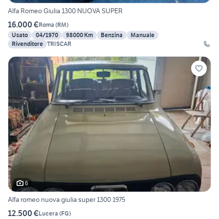
Alfa Romeo Giulia 1300 NUOVA SUPER
16.000 €
Roma
(
RM
)
Usato
04/1970
98000 Km
Benzina
Manuale
Rivenditore
TRISCAR
6
Alfa romeo nuova giulia super 1300 1975
12.500 €
Lucera
(
FG
)