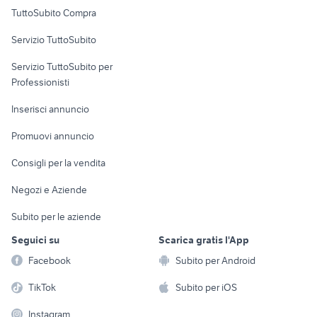
Uffici e Locali
TuttoSubito Compra
commerciali
Servizio TuttoSubito
elettronica
per la casa e la
sports e hobby
Servizio TuttoSubito per
persona
Informatica
Animali
Professionisti
Arredamento e
Console e
Accessori per
Casalinghi
Inserisci annuncio
Videogiochi
animali
Elettrodomestici
Promuovi annuncio
Audio/Video
Musica e Film
Giardino e Fai da te
Consigli per la vendita
Fotografia
Libri e Riviste
Abbigliamento e
Negozi e Aziende
Telefonia
Strumenti Musicali
Accessori
Subito per le aziende
Sports
Tutto per i bambini
Seguici su
Scarica gratis l'App
Biciclette
Facebook
Subito per Android
Collezionismo
TikTok
Subito per iOS
Instagram