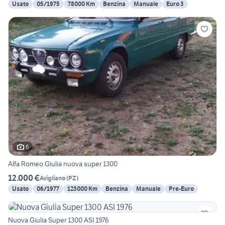
Usato
05/1975
78000 Km
Benzina
Manuale
Euro 3
6
Alfa Romeo Giulia nuova super 1300
12.000 €
Avigliano
(
PZ
)
Usato
06/1977
123000 Km
Benzina
Manuale
Pre-Euro
Nuova Giulia Super 1300 ASI 1976