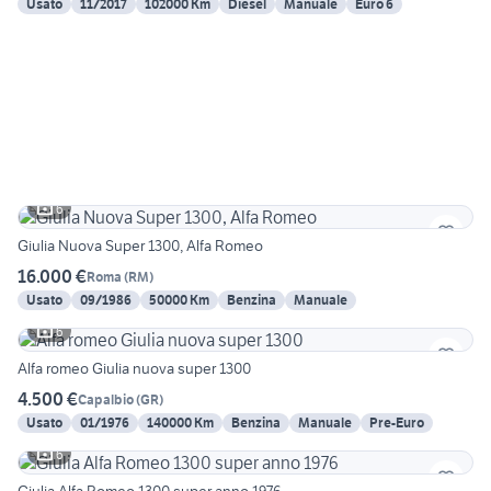
Usato
11/2017
102000 Km
Diesel
Manuale
Euro 6
6
Giulia Nuova Super 1300, Alfa Romeo
16.000 €
Roma
(
RM
)
Usato
09/1986
50000 Km
Benzina
Manuale
6
Alfa romeo Giulia nuova super 1300
4.500 €
Capalbio
(
GR
)
Usato
01/1976
140000 Km
Benzina
Manuale
Pre-Euro
6