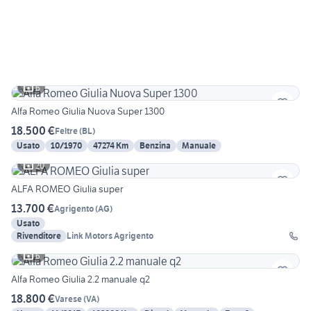
6
Alfa Romeo Giulia Nuova Super 1300
18.500 €
Feltre
(
BL
)
Usato
10/1970
47274 Km
Benzina
Manuale
20
ALFA ROMEO Giulia super
13.700 €
Agrigento
(
AG
)
Usato
Rivenditore
Link Motors Agrigento
6
Alfa Romeo Giulia 2.2 manuale q2
18.800 €
Varese
(
VA
)