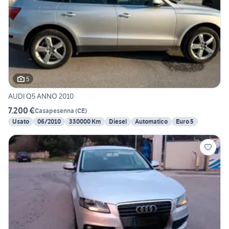
5
AUDI Q5 ANNO 2010
7.200 €
Casapesenna
(
CE
)
Usato
06/2010
330000 Km
Diesel
Automatico
Euro 5