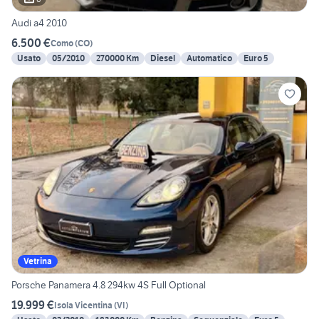
Audi a4 2010
6.500 €
Como
(
CO
)
Usato
05/2010
270000 Km
Diesel
Automatico
Euro 5
Vetrina
Porsche Panamera 4.8 294kw 4S Full Optional
19.999 €
Isola Vicentina
(
VI
)