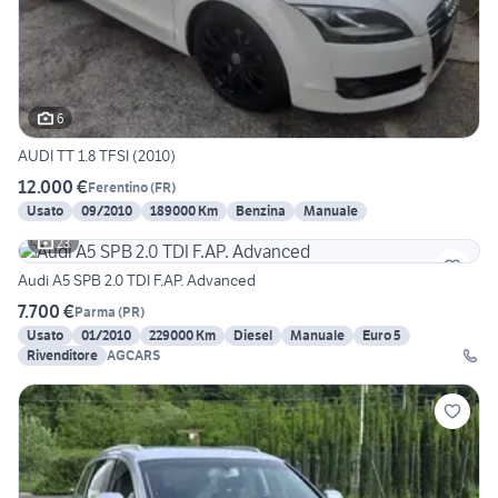
6
AUDI TT 1.8 TFSI (2010)
12.000 €
Ferentino
(
FR
)
Usato
09/2010
189000 Km
Benzina
Manuale
23
Audi A5 SPB 2.0 TDI F.AP. Advanced
7.700 €
Parma
(
PR
)
Usato
01/2010
229000 Km
Diesel
Manuale
Euro 5
Rivenditore
AGCARS