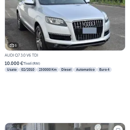
6
AUDI Q7 3.0 V6 TDI
10.000 €
Tivoli
(
RM
)
Usato
02/2010
230000 Km
Diesel
Automatico
Euro 4