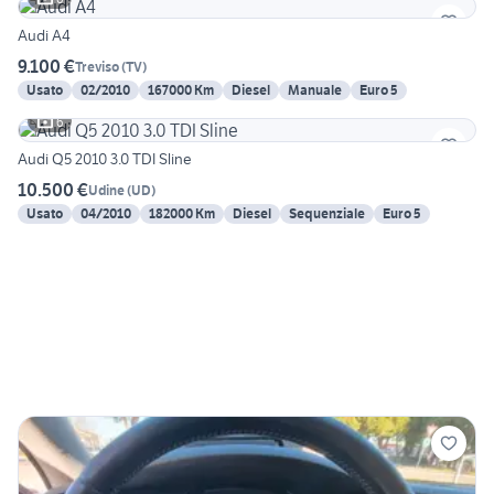
Audi A4
9.100 €
Treviso
(
TV
)
Usato
02/2010
167000 Km
Diesel
Manuale
Euro 5
6
Audi Q5 2010 3.0 TDI Sline
10.500 €
Udine
(
UD
)
Usato
04/2010
182000 Km
Diesel
Sequenziale
Euro 5