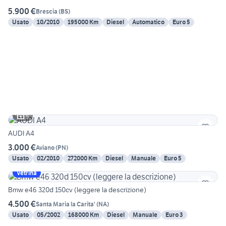
5.900 €
Brescia
(
BS
)
Usato
10/2010
195000 Km
Diesel
Automatico
Euro 5
5
AUDI A4
3.000 €
Aviano
(
PN
)
Usato
02/2010
272000 Km
Diesel
Manuale
Euro 5
Vetrina
Bmw e46 320d 150cv (leggere la descrizione)
4.500 €
Santa Maria la Carita'
(
NA
)
Usato
05/2002
168000 Km
Diesel
Manuale
Euro 3