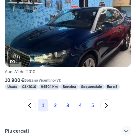
6
Audi A1 del 2010
10.900 €
Bolzano Vicentino
(
VI
)
Usato
03/2010
94504 Km
Benzina
Sequenziale
Euro 5
1
2
3
4
5
Più cercati