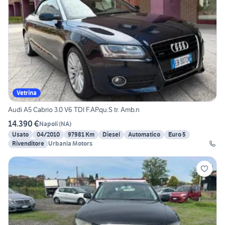
Vetrina
Audi A5 Cabrio 3.0 V6 TDI F.AP.qu.S tr. Amb.n
14.390 €
Napoli
(
NA
)
Usato
04/2010
97981 Km
Diesel
Automatico
Euro 5
Rivenditore
Urbania Motors