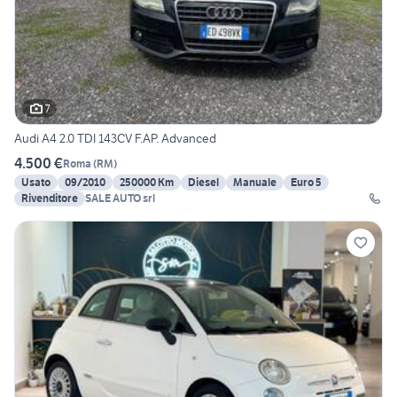
7
Audi A4 2.0 TDI 143CV F.AP. Advanced
4.500 €
Roma
(
RM
)
Usato
09/2010
250000 Km
Diesel
Manuale
Euro 5
Rivenditore
SALE AUTO srl