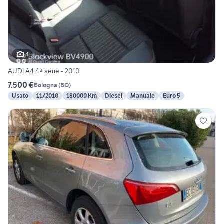
4
AUDI A4 4ª serie - 2010
7.500 €
Bologna
(
BO
)
Usato
11/2010
180000 Km
Diesel
Manuale
Euro 5