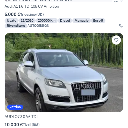
Audi A1 1.6 TDI 105 CV Ambition
6.000 €
Tricesimo
(
UD
)
Usato
12/2010
200000 Km
Diesel
Manuale
Euro 5
Rivenditore
AUTODESIGN
Vetrina
AUDI Q7 3.0 V6 TDI
10.000 €
Tivoli
(
RM
)