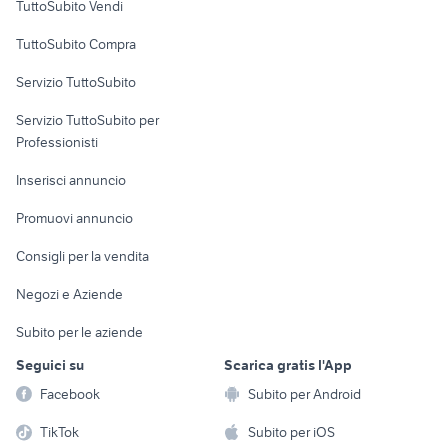
TuttoSubito Vendi
Uffici e Locali
TuttoSubito Compra
commerciali
Servizio TuttoSubito
elettronica
per la casa e la
sports e hobby
Servizio TuttoSubito per
persona
Informatica
Animali
Professionisti
Arredamento e
Console e
Accessori per
Casalinghi
Inserisci annuncio
Videogiochi
animali
Elettrodomestici
Promuovi annuncio
Audio/Video
Musica e Film
Giardino e Fai da te
Consigli per la vendita
Fotografia
Libri e Riviste
Abbigliamento e
Negozi e Aziende
Telefonia
Strumenti Musicali
Accessori
Subito per le aziende
Sports
Tutto per i bambini
Seguici su
Scarica gratis l'App
Biciclette
Facebook
Subito per Android
Collezionismo
TikTok
Subito per iOS