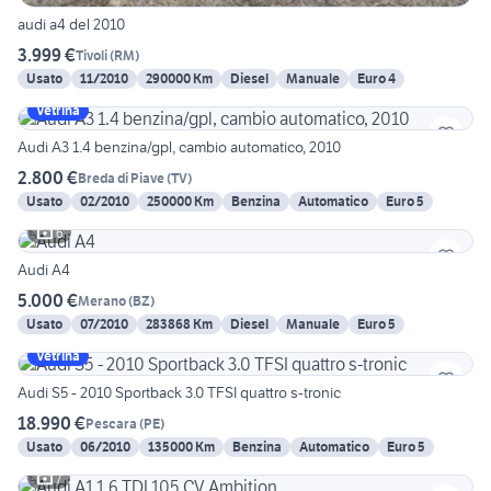
audi a4 del 2010
3.999 €
Tivoli
(
RM
)
Usato
11/2010
290000 Km
Diesel
Manuale
Euro 4
Vetrina
Audi A3 1.4 benzina/gpl, cambio automatico, 2010
2.800 €
Breda di Piave
(
TV
)
Usato
02/2010
250000 Km
Benzina
Automatico
Euro 5
6
Audi A4
5.000 €
Merano
(
BZ
)
Usato
07/2010
283868 Km
Diesel
Manuale
Euro 5
Vetrina
Audi S5 - 2010 Sportback 3.0 TFSI quattro s-tronic
18.990 €
Pescara
(
PE
)
Usato
06/2010
135000 Km
Benzina
Automatico
Euro 5
7