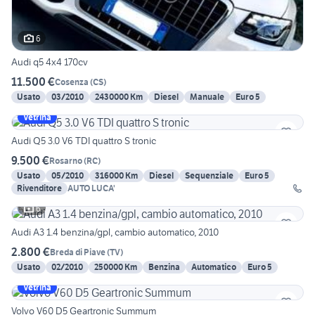
6
Audi q5 4x4 170cv
11.500 €
Cosenza
(
CS
)
Usato
03/2010
2430000 Km
Diesel
Manuale
Euro 5
Vetrina
Audi Q5 3.0 V6 TDI quattro S tronic
9.500 €
Rosarno
(
RC
)
Usato
05/2010
316000 Km
Diesel
Sequenziale
Euro 5
Rivenditore
AUTO LUCA'
6
Audi A3 1.4 benzina/gpl, cambio automatico, 2010
2.800 €
Breda di Piave
(
TV
)
Usato
02/2010
250000 Km
Benzina
Automatico
Euro 5
Vetrina
Volvo V60 D5 Geartronic Summum