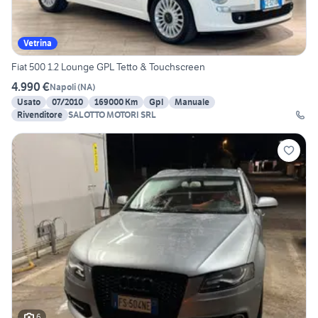
Vetrina
Fiat 500 1.2 Lounge GPL Tetto & Touchscreen
4.990 €
Napoli
(
NA
)
Usato
07/2010
169000 Km
Gpl
Manuale
Rivenditore
SALOTTO MOTORI SRL
6