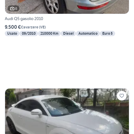
6
Audi Q5 gasolio 2010
9.500 €
Cavarzere
(
VE
)
Usato
09/2010
210000 Km
Diesel
Automatico
Euro 5