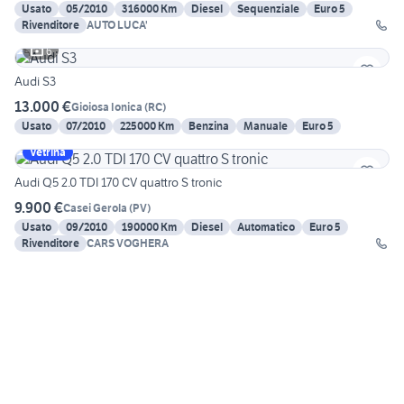
Usato
05/2010
316000 Km
Diesel
Sequenziale
Euro 5
Rivenditore
AUTO LUCA'
6
Audi S3
13.000 €
Gioiosa Ionica
(
RC
)
Usato
07/2010
225000 Km
Benzina
Manuale
Euro 5
Vetrina
Audi Q5 2.0 TDI 170 CV quattro S tronic
9.900 €
Casei Gerola
(
PV
)
Usato
09/2010
190000 Km
Diesel
Automatico
Euro 5
Rivenditore
CARS VOGHERA