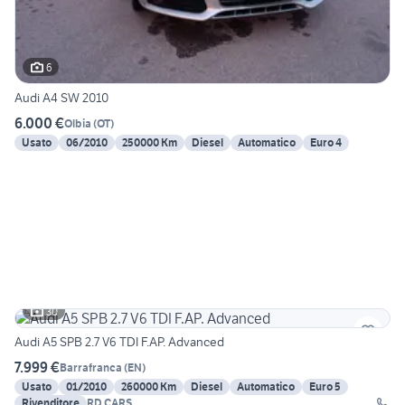
6
Audi A4 SW 2010
6.000 €
Olbia
(
OT
)
Usato
06/2010
250000 Km
Diesel
Automatico
Euro 4
30
Audi A5 SPB 2.7 V6 TDI F.AP. Advanced
7.999 €
Barrafranca
(
EN
)
Usato
01/2010
260000 Km
Diesel
Automatico
Euro 5
Rivenditore
RD CARS