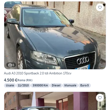
6
Audi A3 2010 Sportback 2.0 tdi Ambition 170cv
4.500 €
Roma
(
RM
)
Usato
11/2010
390000 Km
Diesel
Manuale
Euro 5