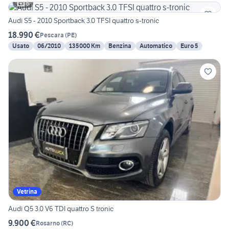
6
Audi S5 - 2010 Sportback 3.0 TFSI quattro s-tronic
18.990 €
Pescara
(
PE
)
Usato
06/2010
135000 Km
Benzina
Automatico
Euro 5
Vetrina
Audi Q5 3.0 V6 TDI quattro S tronic
9.900 €
Rosarno
(
RC
)