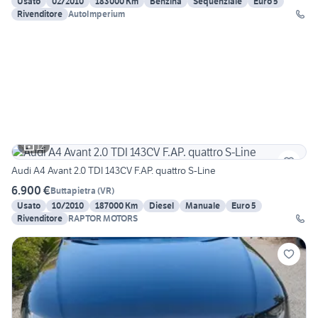
Usato
02/2010
183000 Km
Benzina
Sequenziale
Euro 5
Rivenditore
AutoImperium
12
Audi A4 Avant 2.0 TDI 143CV F.AP. quattro S-Line
6.900 €
Buttapietra
(
VR
)
Usato
10/2010
187000 Km
Diesel
Manuale
Euro 5
Rivenditore
RAPTOR MOTORS