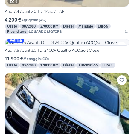
8
Audi A4 Avant 2.0 TDI 143CV F.AP.
4.200 €
Agrigento
(
AG
)
Usato
08/2010
270000 Km
Diesel
Manuale
Euro 5
Rivenditore
LO SARDO MOTORS
Vetrina
Audi A6 Avant 3.0 TDI 240CV Quattro ACC,Soft Close
11.900 €
Menaggio
(
CO
)
Usato
03/2010
170000 Km
Diesel
Automatico
Euro 5