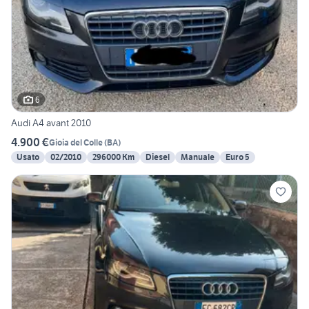
6
Audi A4 avant 2010
4.900 €
Gioia del Colle
(
BA
)
Usato
02/2010
296000 Km
Diesel
Manuale
Euro 5