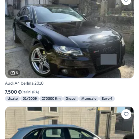
6
Audi A4 berlina 2010
7.500 €
Carini
(
PA
)
Usato
01/2009
270000 Km
Diesel
Manuale
Euro 4