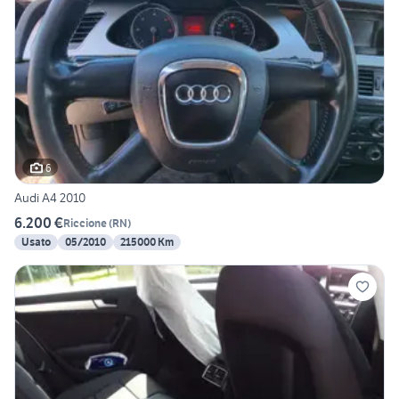
6
Audi A4 2010
6.200 €
Riccione
(
RN
)
Usato
05/2010
215000 Km