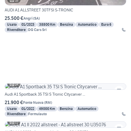
18
AUDI A1 ALLSTREET 30TFSI S-TRONIC
25.500 €
Angri
(
SA
)
Usato
01/2023
38800 Km
Benzina
Automatico
Euro 6
Rivenditore
DG Cars Srl
14
Audi A1 Sportback 35 TSI S Tronic Citycarver ...
21.900 €
Fonte Nuova
(
RM
)
Usato
01/2022
49000 Km
Benzina
Automatico
Rivenditore
Formulauto
11