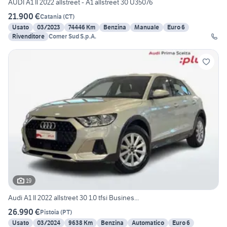
AUDI A1 II 2022 allstreet - A1 allstreet 30 U35076
21.900 €
Catania
(
CT
)
Usato
03/2023
74446 Km
Benzina
Manuale
Euro 6
Rivenditore
Comer Sud S.p.A.
19
Audi A1 II 2022 allstreet 30 1.0 tfsi Busines...
26.990 €
Pistoia
(
PT
)
Usato
03/2024
9638 Km
Benzina
Automatico
Euro 6