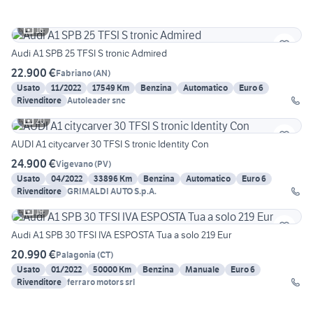
16
Audi A1 SPB 25 TFSI S tronic Admired
22.900 €
Fabriano
(
AN
)
Usato
11/2022
17549 Km
Benzina
Automatico
Euro 6
Rivenditore
Autoleader snc
20
AUDI A1 citycarver 30 TFSI S tronic Identity Con
24.900 €
Vigevano
(
PV
)
Usato
04/2022
33896 Km
Benzina
Automatico
Euro 6
Rivenditore
GRIMALDI AUTO S.p.A.
19
Audi A1 SPB 30 TFSI IVA ESPOSTA Tua a solo 219 Eur
20.990 €
Palagonia
(
CT
)
Usato
01/2022
50000 Km
Benzina
Manuale
Euro 6
Rivenditore
ferraro motors srl