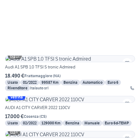
13
Audi A1 SPB 1.0 TFSI S tronic Admired
18.490 €
Frattamaggiore
(
NA
)
Usato
01/2022
99587 Km
Benzina
Automatico
Euro 6
Rivenditore
Italauto srl
Vetrina
AUDI A1 CITY CARVER 2022 110CV
17.000 €
Cosenza
(
CS
)
Usato
02/2022
129000 Km
Benzina
Manuale
Euro 6d-TEMP
6