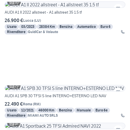
30
AUDI A1 II 2022 allstreet - A1 allstreet 35 1.5 tf
26.900 €
Lucca
(
LU
)
Usato
03/2023
28384 Km
Benzina
Automatico
Euro 6
Rivenditore
GuidiCar & Volauto
29
AUDI A1 SPB 30 TFSI S line INTERNO+ESTERNO LED NAV
22.490 €
Roma
(
RM
)
Usato
12/2021
46000 Km
Benzina
Manuale
Euro 6e
Rivenditore
MIAMI AUTO SRLS
16