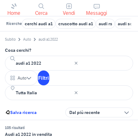
Home
Cerca
Vendi
Messaggi
cerchi audi a1
cruscotto audi a1
audi rs
audi sq5 
Ricerche
Subito
Auto
audi a1 2022
Cosa cerchi?
Filtri
Auto
Salva ricerca
Dal più recente
105 risultati
Audi a1 2022 in vendita