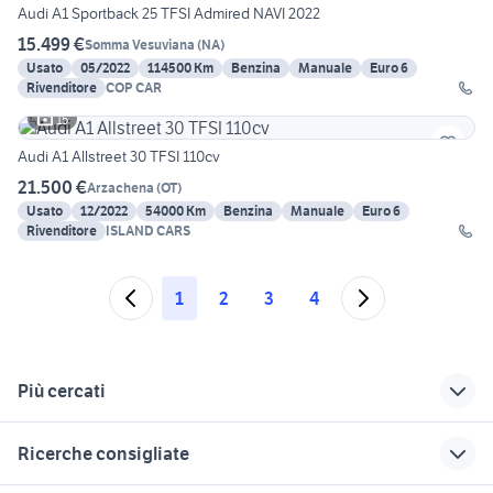
Audi A1 Sportback 25 TFSI Admired NAVI 2022
15.499 €
Somma Vesuviana
(
NA
)
Usato
05/2022
114500 Km
Benzina
Manuale
Euro 6
Rivenditore
COP CAR
15
Audi A1 Allstreet 30 TFSI 110cv
21.500 €
Arzachena
(
OT
)
Usato
12/2022
54000 Km
Benzina
Manuale
Euro 6
Rivenditore
ISLAND CARS
1
2
3
4
Più cercati
Correlati
Richerche simili
Suggerimenti
Ricerche consigliate
audi a1 usata
audi a1 2023
listino audi a1