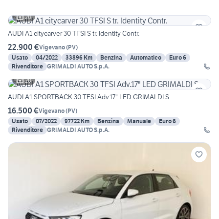
20
AUDI A1 citycarver 30 TFSI S tr. Identity Contr.
22.900 €
Vigevano
(
PV
)
Usato
04/2022
33896 Km
Benzina
Automatico
Euro 6
Rivenditore
GRIMALDI AUTO S.p.A.
20
AUDI A1 SPORTBACK 30 TFSI Adv.17" LED GRIMALDI S
16.500 €
Vigevano
(
PV
)
Usato
07/2022
97722 Km
Benzina
Manuale
Euro 6
Rivenditore
GRIMALDI AUTO S.p.A.