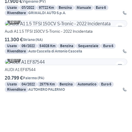
17.900 €
Vigevano
(
PV
)
Usato
07/2022
97722 Km
Benzina
Manuale
Euro 6
Rivenditore
GRIMALDI AUTO S.p.A.
15
Audi A1 1.5 TFSI 150CV S-Tronic - 2022 Incidentata
11.300 €
Striano
(
NA
)
Usato
09/2022
54028 Km
Benzina
Sequenziale
Euro 6
Rivenditore
Auto Cascella di Antonio Cascella
10
AUDI A1 EF87544
20.799 €
Palermo
(
PA
)
Usato
04/2022
25776 Km
Benzina
Automatico
Euro 6
Rivenditore
AUTOHERO PALERMO