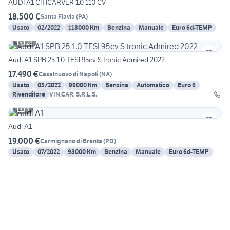
AUDI A1 CITICARVER 1.0 110 CV
18.500 €
Santa Flavia
(
PA
)
Usato
02/2022
118000 Km
Benzina
Manuale
Euro 6d-TEMP
28
Audi A1 SPB 25 1.0 TFSI 95cv S tronic Admired 2022
17.490 €
Casalnuovo di Napoli
(
NA
)
Usato
03/2022
99000 Km
Benzina
Automatico
Euro 6
Rivenditore
VIN.CAR. S.R.L.S.
4
Audi A1
19.000 €
Carmignano di Brenta
(
PD
)
Usato
07/2022
93000 Km
Benzina
Manuale
Euro 6d-TEMP