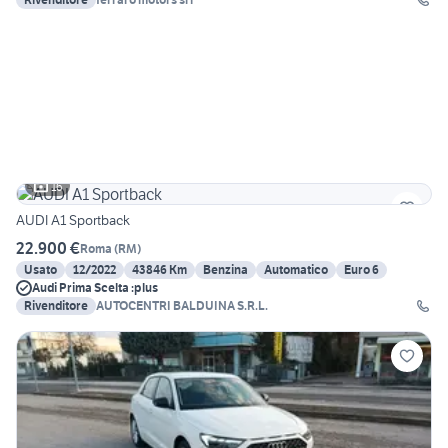
16
AUDI A1 Sportback
22.900 €
Roma
(
RM
)
Usato
12/2022
43846 Km
Benzina
Automatico
Euro 6
Audi Prima Scelta :plus
Rivenditore
AUTOCENTRI BALDUINA S.R.L.