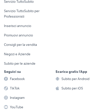
Servizio TuttoSubito
elettronica
per la casa e la
sports e hobby
Servizio TuttoSubito per
persona
Informatica
Animali
Professionisti
Arredamento e
Console e
Accessori per
Casalinghi
Inserisci annuncio
Videogiochi
animali
Elettrodomestici
Promuovi annuncio
Audio/Video
Musica e Film
Giardino e Fai da te
Consigli per la vendita
Fotografia
Libri e Riviste
Abbigliamento e
Negozi e Aziende
Telefonia
Strumenti Musicali
Accessori
Subito per le aziende
Sports
Tutto per i bambini
Seguici su
Scarica gratis l'App
Biciclette
Facebook
Subito per Android
Collezionismo
TikTok
Subito per iOS
Instagram
YouTube