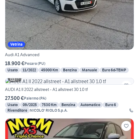
Vetrina
Audi A1 Advanced
18.900 €
Pesaro
(
PU
)
Usato
11/2022
45000 Km
Benzina
Manuale
Euro 6d-TEMP
17
AUDI A1 II 2022 allstreet - A1 allstreet 30 1.0 tf
27.500 €
Palermo
(
PA
)
Usato
09/2025
7530 Km
Benzina
Automatico
Euro 6
Rivenditore
NICOLO' RIOLO S.p.A.