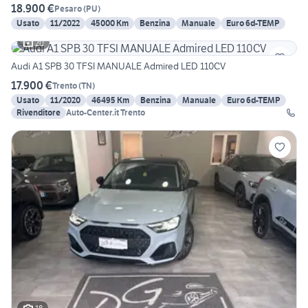
18.900 €
Pesaro
(
PU
)
Usato
11/2022
45000 Km
Benzina
Manuale
Euro 6d-TEMP
20
Audi A1 SPB 30 TFSI MANUALE Admired LED 110CV
17.900 €
Trento
(
TN
)
Usato
11/2020
46495 Km
Benzina
Manuale
Euro 6d-TEMP
Rivenditore
Auto-Center.it Trento