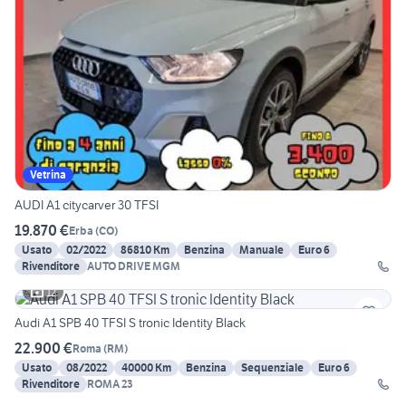
Vetrina
AUDI A1 citycarver 30 TFSI
19.870 €
Erba
(
CO
)
Usato
02/2022
86810 Km
Benzina
Manuale
Euro 6
Rivenditore
AUTO DRIVE MGM
12
Audi A1 SPB 40 TFSI S tronic Identity Black
22.900 €
Roma
(
RM
)
Usato
08/2022
40000 Km
Benzina
Sequenziale
Euro 6
Rivenditore
ROMA 23