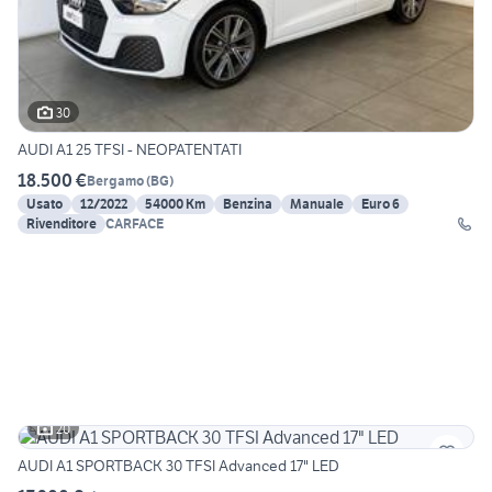
30
AUDI A1 25 TFSI - NEOPATENTATI
18.500 €
Bergamo
(
BG
)
Usato
12/2022
54000 Km
Benzina
Manuale
Euro 6
Rivenditore
CARFACE
20
AUDI A1 SPORTBACK 30 TFSI Advanced 17" LED