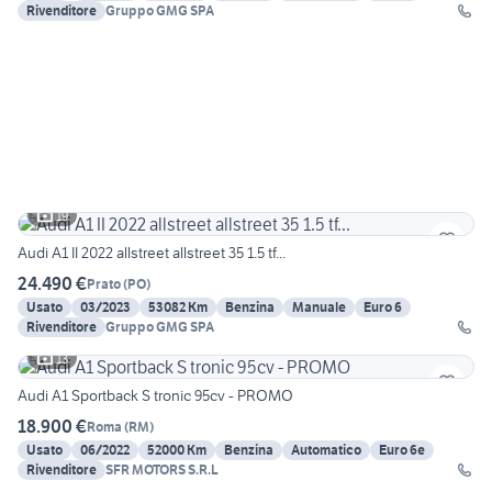
Rivenditore
Gruppo GMG SPA
19
Audi A1 II 2022 allstreet allstreet 35 1.5 tf...
24.490 €
Prato
(
PO
)
Usato
03/2023
53082 Km
Benzina
Manuale
Euro 6
Rivenditore
Gruppo GMG SPA
13
Audi A1 Sportback S tronic 95cv - PROMO
18.900 €
Roma
(
RM
)
Usato
06/2022
52000 Km
Benzina
Automatico
Euro 6e
Rivenditore
SFR MOTORS S.R.L