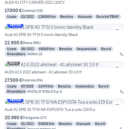
AUDI A1 CITY CARVER 2022 110CV
17.000 €
Cosenza
(
CS
)
Usato
02/2022
129000 Km
Benzina
Manuale
Euro 6d-TEMP
Vetrina
Audi A1 SPB 40 TFSI S tronic Identity Black
22.900 €
Roma
(
RM
)
Usato
08/2022
40000 Km
Benzina
Sequenziale
Euro 6
Rivenditore
ROMA 23
16
AUDI A1 II 2022 allstreet - A1 allstreet 30 1.0 tf
27.500 €
Palermo
(
PA
)
Usato
07/2025
12470 Km
Benzina
Automatico
Euro 6
Rivenditore
NICOLO' RIOLO S.p.A.
Vetrina
Audi A1 SPB 30 TFSI IVA ESPOSTA Tua a solo 219 Eur
20.990 €
Palagonia
(
CT
)
Usato
01/2022
50000 Km
Benzina
Manuale
Euro 6
Rivenditore
ferraro motors srl