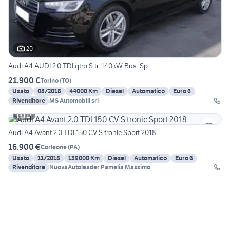
20
Audi A4 AUDI 2.0 TDI qtro S tr. 140kW Bus. Sp...
21.900 €
Torino
(
TO
)
Usato
08/2018
44000 Km
Diesel
Automatico
Euro 6
Rivenditore
MS Automobili srl
17
Audi A4 Avant 2.0 TDI 150 CV S tronic Sport 2018
16.900 €
Corleone
(
PA
)
Usato
11/2018
139000 Km
Diesel
Automatico
Euro 6
Rivenditore
NuovaAutoleader Pamelia Massimo