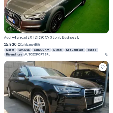
21
Audi A4 allroad 2.0 TDI 190 CV S tronic Business E
15.900 €
Calvisano
(
BS
)
Usato
10/2018
180000 Km
Diesel
Sequenziale
Euro 6
Rivenditore
AUTOEXPORT SRL