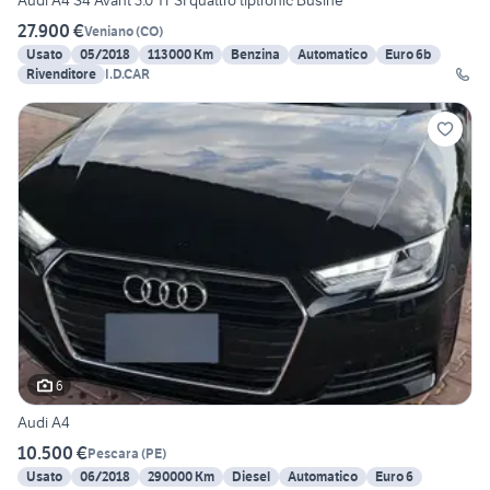
Audi A4 S4 Avant 3.0 TFSI quattro tiptronic Busine
27.900 €
Veniano
(
CO
)
Usato
05/2018
113000 Km
Benzina
Automatico
Euro 6b
Rivenditore
I.D.CAR
6
Audi A4
10.500 €
Pescara
(
PE
)
Usato
06/2018
290000 Km
Diesel
Automatico
Euro 6