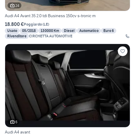
24
Audi A4 Avant 35 2.0 tdi Business 150cv s-tronic m
18.800 €
Poggiardo
(
LE
)
Usato
05/2018
130000 Km
Diesel
Automatico
Euro 6
Rivenditore
CIRCHETTA AUTOMOTIVE
6
Audi A4 avant