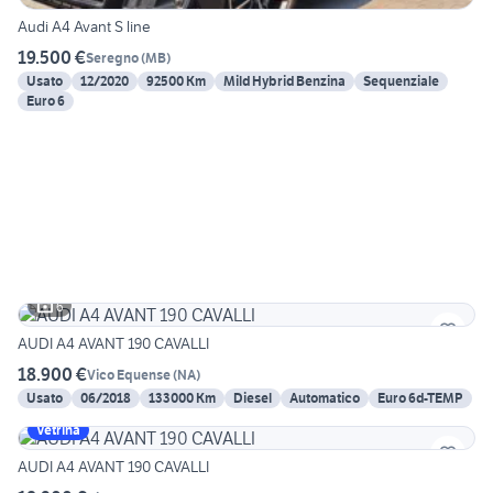
Audi A4 Avant S line
19.500 €
Seregno
(
MB
)
Usato
12/2020
92500 Km
Mild Hybrid Benzina
Sequenziale
Euro 6
6
AUDI A4 AVANT 190 CAVALLI
18.900 €
Vico Equense
(
NA
)
Usato
06/2018
133000 Km
Diesel
Automatico
Euro 6d-TEMP
Vetrina
AUDI A4 AVANT 190 CAVALLI