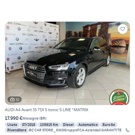
30
AUDI A4 Avant 35 TDI S tronic S LINE *MATRIX
17.990 €
Mesagne
(
BR
)
Usato
07/2018
139815 Km
Diesel
Automatico
Euro 6e
Rivenditore
BC CAR STORE _ KM0GruppoFCA-Aziendali GARANTITE