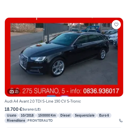
15
Audi A4 Avant 2.0 TDI S-Line 190 CV S-Tronic
18.700 €
Surano
(
LE
)
Usato
10/2018
150000 Km
Diesel
Sequenziale
Euro 6
Rivenditore
PRONTERAUTO