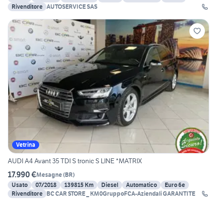
Rivenditore
AUTOSERVICE SAS
Vetrina
AUDI A4 Avant 35 TDI S tronic S LINE *MATRIX
17.990 €
Mesagne
(
BR
)
Usato
07/2018
139815 Km
Diesel
Automatico
Euro 6e
Rivenditore
BC CAR STORE _ KM0GruppoFCA-Aziendali GARANTITE