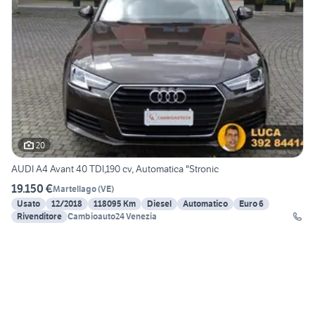
20
AUDI A4 Avant 40 TDI,190 cv, Automatica "Stronic
19.150 €
Martellago
(
VE
)
Usato
12/2018
118095 Km
Diesel
Automatico
Euro 6
Rivenditore
Cambioauto24 Venezia