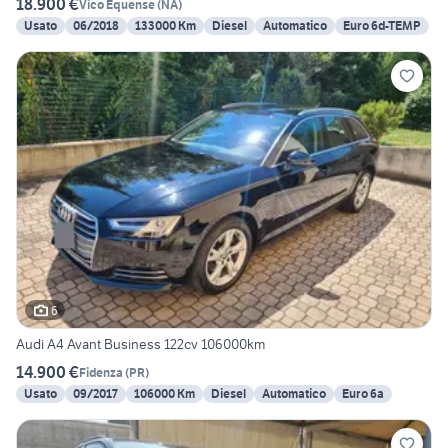
18.900 €
Vico Equense
(
NA
)
Usato
06/2018
133000 Km
Diesel
Automatico
Euro 6d-TEMP
6
Audi A4 Avant Business 122cv 106000km
14.900 €
Fidenza
(
PR
)
Usato
09/2017
106000 Km
Diesel
Automatico
Euro 6a