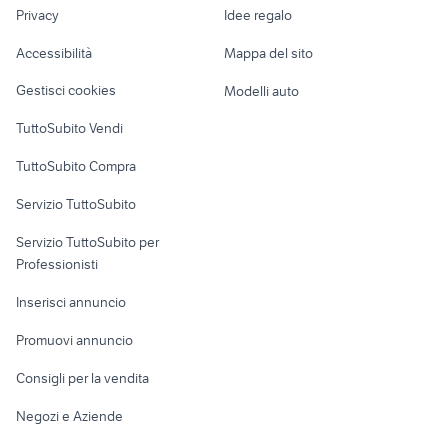
lavoro
gomme invernali a cremona e
Privacy
Idee regalo
mazda cx 5 2022
Garage e box
provincia
Caravan e Camper
Accessibilità
Mappa del sito
hyundai monfalcone
zavoli
Loft, mansarde e
Veicoli commerciali
altro
Gestisci cookies
Modelli auto
Case vacanza
TuttoSubito Vendi
Uffici e Locali
TuttoSubito Compra
commerciali
Servizio TuttoSubito
elettronica
per la casa e la
sports e hobby
Servizio TuttoSubito per
persona
Informatica
Animali
Professionisti
Arredamento e
Console e
Accessori per
Casalinghi
Inserisci annuncio
Videogiochi
animali
Elettrodomestici
Promuovi annuncio
Audio/Video
Musica e Film
Giardino e Fai da te
Consigli per la vendita
Fotografia
Libri e Riviste
Abbigliamento e
Negozi e Aziende
Telefonia
Strumenti Musicali
Accessori