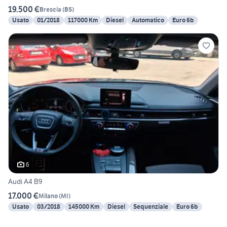
19.500 €
Brescia
(
BS
)
Usato
01/2018
117000 Km
Diesel
Automatico
Euro 6b
6
Audi A4 B9
17.000 €
Milano
(
MI
)
Usato
03/2018
145000 Km
Diesel
Sequenziale
Euro 6b