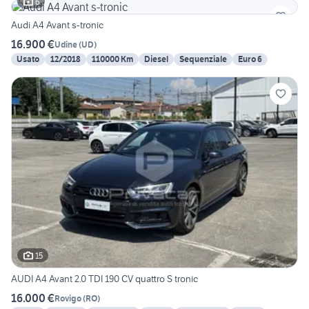
6
Audi A4 Avant s-tronic
16.900 €
Udine
(
UD
)
Usato
12/2018
110000 Km
Diesel
Sequenziale
Euro 6
15
AUDI A4 Avant 2.0 TDI 190 CV quattro S tronic
16.000 €
Rovigo
(
RO
)