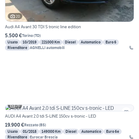
20
Audi A4 Avant 30 TDI S tronic line edition
5.500 €
Torino
(
TO
)
Usato
10/2019
221000 Km
Diesel
Automatico
Euro 6
Rivenditore
AGNELLI automobili
26
AUDI A4 Avant 2.0 tdi S-LINE 150cv s-tronic - LED
19.900 €
Rezzato
(
BS
)
Usato
01/2018
149000 Km
Diesel
Automatico
Euro 6e
Rivenditore
Eurocar Brescia