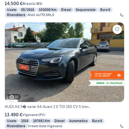
14.500 €
Brescia
(
BS
)
Usato
05/2018
150000 Km
Diesel
Sequenziale
Euro 6
Rivenditore
MAX AUTO SRLS
30
AUDI A4 5� serie A4 Avant 2.0 TDI 150 CV S tron...
13.490 €
Vigevano
(
PV
)
Usato
2018
197492 Km
Diesel
Automatico
Euro 6
Rivenditore
Vroom Auto Vigevano