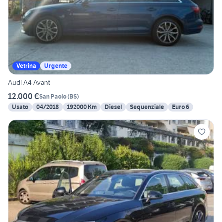
Vetrina
Urgente
Audi A4 Avant
12.000 €
San Paolo
(
BS
)
Usato
04/2018
192000 Km
Diesel
Sequenziale
Euro 6