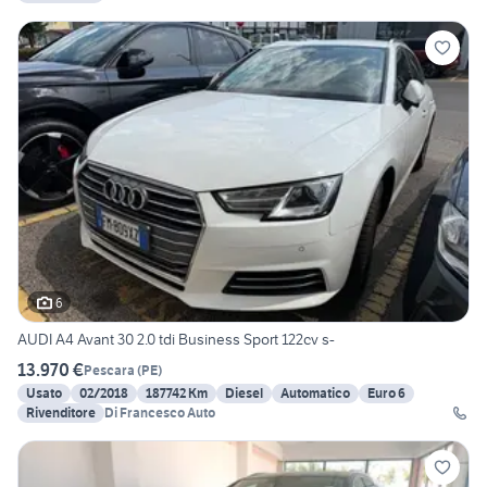
6
AUDI A4 Avant 30 2.0 tdi Business Sport 122cv s-
13.970 €
Pescara
(
PE
)
Usato
02/2018
187742 Km
Diesel
Automatico
Euro 6
Rivenditore
Di Francesco Auto