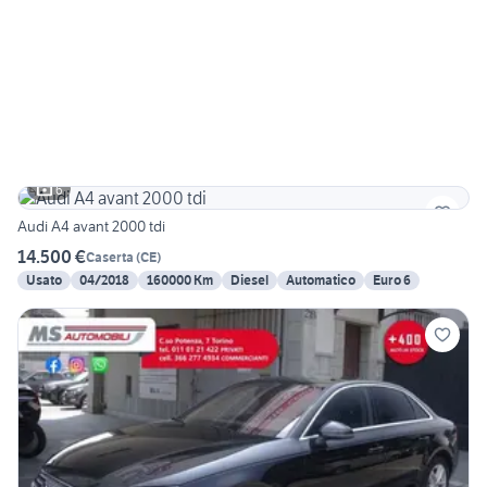
6
Audi A4 avant 2000 tdi
14.500 €
Caserta
(
CE
)
Usato
04/2018
160000 Km
Diesel
Automatico
Euro 6