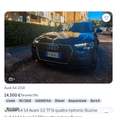
6
Audi A4 2018
14.500 €
Taranto
(
TA
)
Usato
03/2018
141000 Km
Diesel
Sequenziale
Euro 6
30