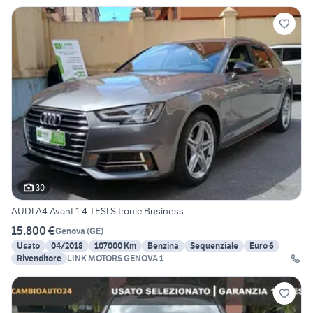
30
AUDI A4 Avant 1.4 TFSI S tronic Business
15.800 €
Genova
(
GE
)
Usato
04/2018
107000 Km
Benzina
Sequenziale
Euro 6
Rivenditore
LINK MOTORS GENOVA 1