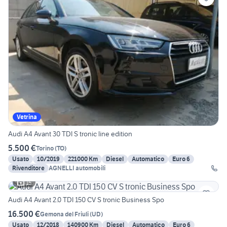
Vetrina
Audi A4 Avant 30 TDI S tronic line edition
5.500 €
Torino
(
TO
)
Usato
10/2019
221000 Km
Diesel
Automatico
Euro 6
Rivenditore
AGNELLI automobili
15
Audi A4 Avant 2.0 TDI 150 CV S tronic Business Spo
16.500 €
Gemona del Friuli
(
UD
)
Usato
12/2018
140900 Km
Diesel
Automatico
Euro 6