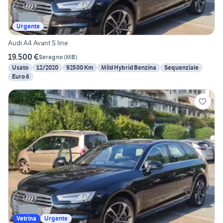
Urgente
Audi A4 Avant S line
19.500 €
Seregno
(
MB
)
Usato
12/2020
92500 Km
Mild Hybrid Benzina
Sequenziale
Euro 6
Vetrina
Urgente