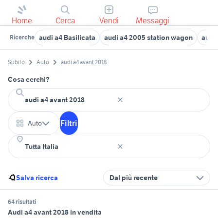
Home
Cerca
Vendi
Messaggi
audi a4 Basilicata
audi a4 2005 station wagon
audi
Ricerche
Subito
Auto
audi a4 avant 2018
Cosa cerchi?
Filtri
Auto
Salva ricerca
Dal più recente
64 risultati
Audi a4 avant 2018 in vendita