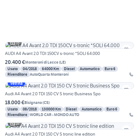
18
AUDI A4 Avant 2.0 TDI 150CV s-tronic *SOLI 64.000
20.400 €
Monteroni di Lecce
(
LE
)
Usato
04/2018
64000 Km
Diesel
Automatico
Euro 6
Rivenditore
AutoQuarta Monteroni
Vetrina
Audi A4 Avant 2.0 TDI 150 CV S tronic Business Spo
18.000 €
Bisignano
(
CS
)
Usato
08/2018
130000 Km
Diesel
Automatico
Euro 6
Rivenditore
WORLD CAR - MONDO AUTO
19
Audi A4 Avant 2.0 TDI 150 CV S tronic line edition