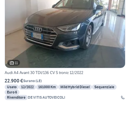
11
Audi A4 Avant 30 TDI/136 CV S tronic 12/2022
22.900 €
Surano
(
LE
)
Usato
12/2022
161000 Km
Mild Hybrid Diesel
Sequenziale
Euro 6
Rivenditore
DE VITIS AUTOVEICOLI