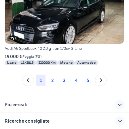
6
Audi A5 Sportback 40 2.0 g-tron 170cv S-Line
19.000 €
Foggia
(
FG
)
Usato
11/2019
220000 Km
Metano
Automatico
1
2
3
4
5
Più cercati
Correlati
Richerche simili
Suggerimenti
Ricerche consigliate
audi a4 avant s line
audi a5 aziendale
audi a5 s line usata