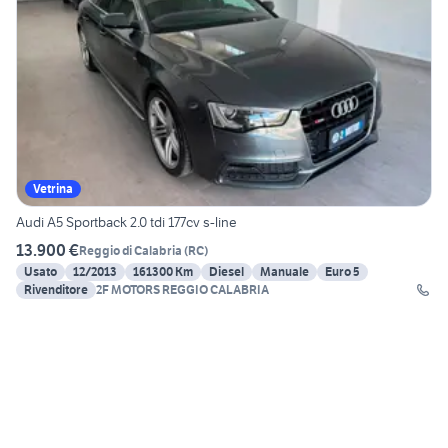
Vetrina
Audi A5 Sportback 2.0 tdi 177cv s-line
13.900 €
Reggio di Calabria
(
RC
)
Usato
12/2013
161300 Km
Diesel
Manuale
Euro 5
Rivenditore
2F MOTORS REGGIO CALABRIA