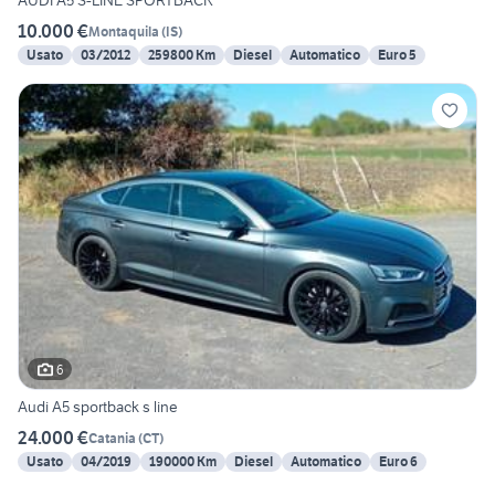
AUDI A5 S-LINE SPORTBACK
10.000 €
Montaquila
(
IS
)
Usato
03/2012
259800 Km
Diesel
Automatico
Euro 5
6
Audi A5 sportback s line
24.000 €
Catania
(
CT
)
Usato
04/2019
190000 Km
Diesel
Automatico
Euro 6