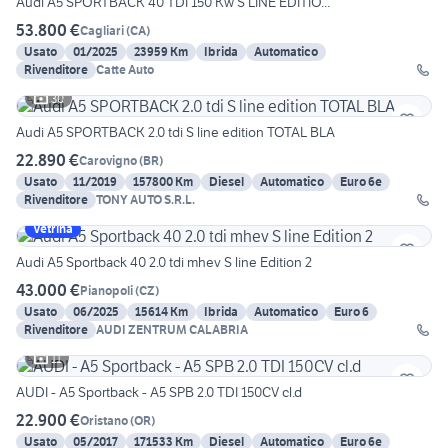
Audi A5 SPORTBACK 40 TDI 150 Kw S LINE EDITIO...
53.800 €
Cagliari
(
CA
)
Usato
01/2025
23959 Km
Ibrida
Automatico
Rivenditore
Catte Auto
30
Audi A5 SPORTBACK 2.0 tdi S line edition TOTAL BLA
22.890 €
Carovigno
(
BR
)
Usato
11/2019
157800 Km
Diesel
Automatico
Euro 6e
Rivenditore
TONY AUTO S.R.L.
Vetrina
Audi A5 Sportback 40 2.0 tdi mhev S line Edition 2
43.000 €
Pianopoli
(
CZ
)
Usato
06/2025
15614 Km
Ibrida
Automatico
Euro 6
Rivenditore
AUDI ZENTRUM CALABRIA
11
AUDI - A5 Sportback - A5 SPB 2.0 TDI 150CV cl.d
22.900 €
Oristano
(
OR
)
Usato
05/2017
171533 Km
Diesel
Automatico
Euro 6e