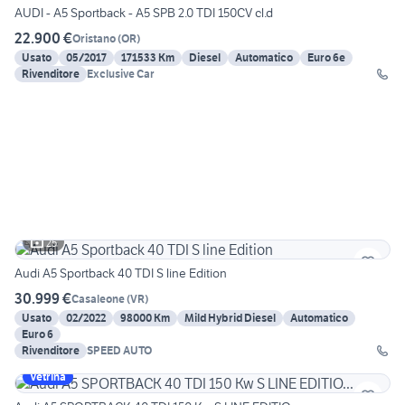
AUDI - A5 Sportback - A5 SPB 2.0 TDI 150CV cl.d
22.900 €
Oristano
(
OR
)
Usato
05/2017
171533 Km
Diesel
Automatico
Euro 6e
Rivenditore
Exclusive Car
25
Audi A5 Sportback 40 TDI S line Edition
30.999 €
Casaleone
(
VR
)
Usato
02/2022
98000 Km
Mild Hybrid Diesel
Automatico
Euro 6
Rivenditore
SPEED AUTO
Vetrina