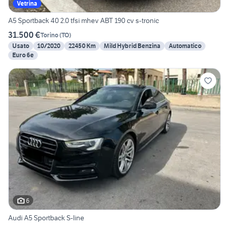
Vetrina
A5 Sportback 40 2.0 tfsi mhev ABT 190 cv s-tronic
31.500 €
Torino
(
TO
)
Usato
10/2020
22450 Km
Mild Hybrid Benzina
Automatico
Euro 6e
6
Audi A5 Sportback S-line