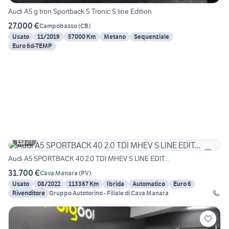
Audi A5 g tron Sportback S Tronic S line Edition
27.000 €
Campobasso
(
CB
)
Usato
11/2019
57000 Km
Metano
Sequenziale
Euro 6d-TEMP
23
Audi A5 SPORTBACK 40 2.0 TDI MHEV S LINE EDIT...
31.700 €
Cava Manara
(
PV
)
Usato
08/2022
113367 Km
Ibrida
Automatico
Euro 6
Rivenditore
Gruppo Autotorino - Filiale di Cava Manara