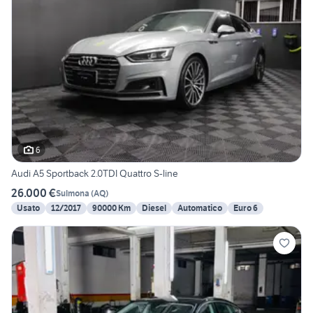
6
Audi A5 Sportback 2.0TDI Quattro S-line
26.000 €
Sulmona
(
AQ
)
Usato
12/2017
90000 Km
Diesel
Automatico
Euro 6