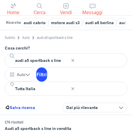
Home
Cerca
Vendi
Messaggi
audi cabrio
motore audi s3
audi a6 berlina
audi q
Ricerche
Subito
Auto
audi a5 sportback s line
Cosa cerchi?
Filtri
Auto
Salva ricerca
Dal più rilevante
176 risultati
Audi a5 sportback s line in vendita