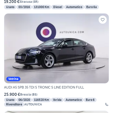
19.200 €
Siracusa
(
SR
)
Usato
03/2016
131000 Km
Diesel
Automatico
Euro 6a
Vetrina
AUDI A5 SPB 35 TDI S TRONIC S LINE EDITION FULL
25.900 €
Brescia
(
BS
)
Usato
06/2020
116520 Km
Ibrida
Automatico
Euro 6
Rivenditore
AUTOUNICA