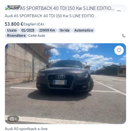
18
Audi A5 SPORTBACK 40 TDI 150 Kw S LINE EDITIO...
53.800 €
Cagliari
(
CA
)
Usato
01/2025
23959 Km
Ibrida
Automatico
Rivenditore
Catte Auto
6
Audi A5 sportback s-line