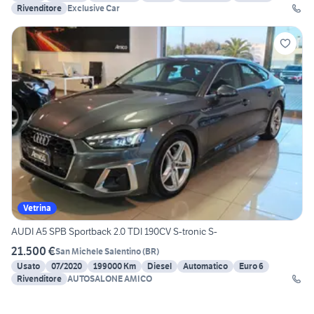
Rivenditore
Exclusive Car
Vetrina
AUDI A5 SPB Sportback 2.0 TDI 190CV S-tronic S-
21.500 €
San Michele Salentino
(
BR
)
Usato
07/2020
199000 Km
Diesel
Automatico
Euro 6
Rivenditore
AUTOSALONE AMICO