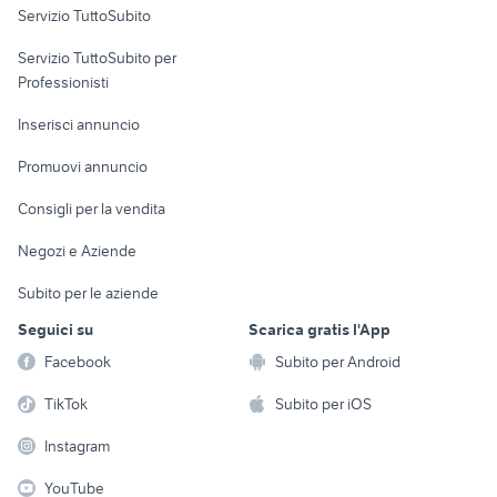
Servizio TuttoSubito
elettronica
per la casa e la
sports e hobby
Servizio TuttoSubito per
persona
Informatica
Animali
Professionisti
Arredamento e
Console e
Accessori per
Casalinghi
Inserisci annuncio
Videogiochi
animali
Elettrodomestici
Promuovi annuncio
Audio/Video
Musica e Film
Giardino e Fai da te
Consigli per la vendita
Fotografia
Libri e Riviste
Abbigliamento e
Negozi e Aziende
Telefonia
Strumenti Musicali
Accessori
Subito per le aziende
Sports
Tutto per i bambini
Seguici su
Scarica gratis l'App
Biciclette
Facebook
Subito per Android
Collezionismo
TikTok
Subito per iOS
Instagram
YouTube