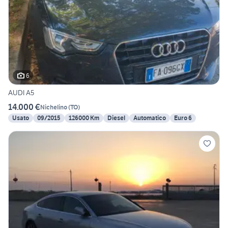
6
AUDI A5
14.000 €
Nichelino
(
TO
)
Usato
09/2015
126000 Km
Diesel
Automatico
Euro 6