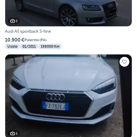
6
Audi A5 sportback S-lline
10.900 €
Palermo
(
PA
)
Usato
01/2011
198000 Km
6