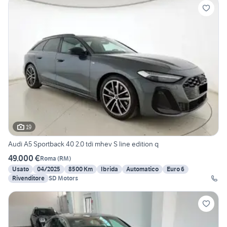
19
Audi A5 Sportback 40 2.0 tdi mhev S line edition q
49.000 €
Roma
(
RM
)
Usato
04/2025
8500 Km
Ibrida
Automatico
Euro 6
Rivenditore
SD Motors