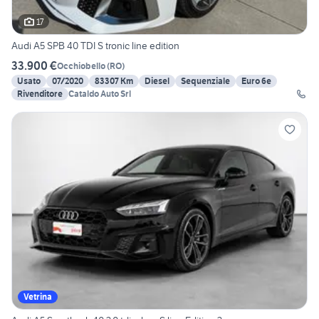
17
Audi A5 SPB 40 TDI S tronic line edition
33.900 €
Occhiobello
(
RO
)
Usato
07/2020
83307 Km
Diesel
Sequenziale
Euro 6e
Rivenditore
Cataldo Auto Srl
Vetrina