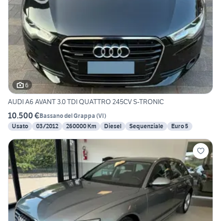
6
AUDI A6 AVANT 3.0 TDI QUATTRO 245CV S-TRONIC
10.500 €
Bassano del Grappa
(
VI
)
Usato
03/2012
260000 Km
Diesel
Sequenziale
Euro 5