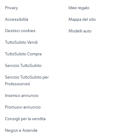
Nautica
lavoro
lamborghini Puglia
hyundai i30 2010 accessori auto
Privacy
Idee regalo
Garage e box
Caravan e Camper
Accessibilità
Mappa del sito
Loft, mansarde e
Veicoli commerciali
altro
Gestisci cookies
Modelli auto
Case vacanza
TuttoSubito Vendi
Uffici e Locali
TuttoSubito Compra
commerciali
Servizio TuttoSubito
elettronica
per la casa e la
sports e hobby
Servizio TuttoSubito per
persona
Informatica
Animali
Professionisti
Arredamento e
Console e
Accessori per
Casalinghi
Inserisci annuncio
Videogiochi
animali
Elettrodomestici
Promuovi annuncio
Audio/Video
Musica e Film
Giardino e Fai da te
Consigli per la vendita
Fotografia
Libri e Riviste
Abbigliamento e
Negozi e Aziende
Telefonia
Strumenti Musicali
Accessori