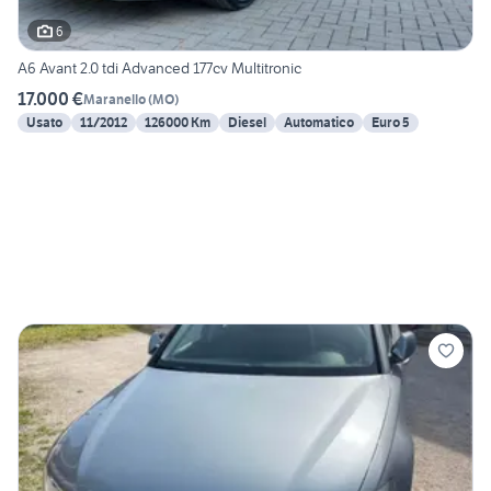
6
A6 Avant 2.0 tdi Advanced 177cv Multitronic
17.000 €
Maranello
(
MO
)
Usato
11/2012
126000 Km
Diesel
Automatico
Euro 5