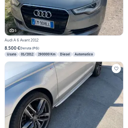
6
Audi A 6 Avant 2012
8.500 €
Deruta
(
PG
)
Usato
01/2012
290000 Km
Diesel
Automatico