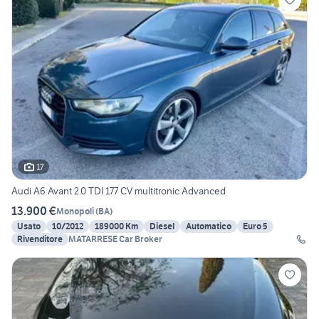
17
Audi A6 Avant 2.0 TDI 177 CV multitronic Advanced
13.900 €
Monopoli
(
BA
)
Usato
10/2012
189000 Km
Diesel
Automatico
Euro 5
Rivenditore
MATARRESE Car Broker