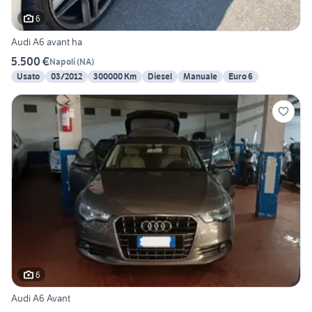
6
Audi A6 avant ha
5.500 €
Napoli
(
NA
)
Usato
03/2012
300000 Km
Diesel
Manuale
Euro 6
6
Audi A6 Avant