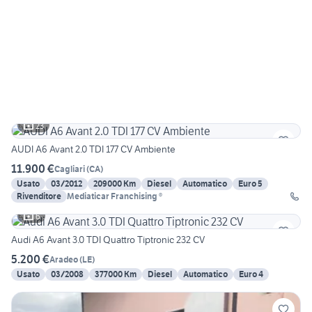
23
AUDI A6 Avant 2.0 TDI 177 CV Ambiente
11.900 €
Cagliari
(
CA
)
Usato
03/2012
209000 Km
Diesel
Automatico
Euro 5
Rivenditore
Mediaticar Franchising ®
6
Audi A6 Avant 3.0 TDI Quattro Tiptronic 232 CV
5.200 €
Aradeo
(
LE
)
Usato
03/2008
377000 Km
Diesel
Automatico
Euro 4