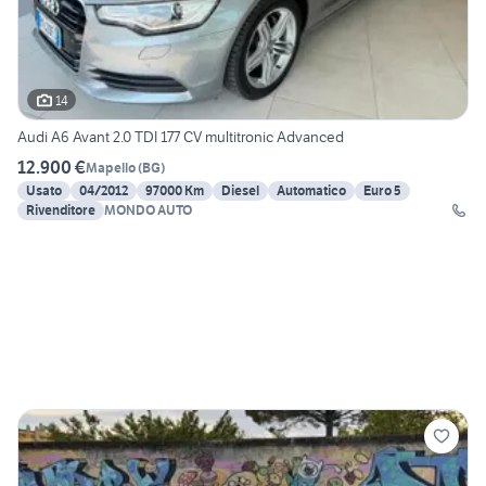
14
Audi A6 Avant 2.0 TDI 177 CV multitronic Advanced
12.900 €
Mapello
(
BG
)
Usato
04/2012
97000 Km
Diesel
Automatico
Euro 5
Rivenditore
MONDO AUTO