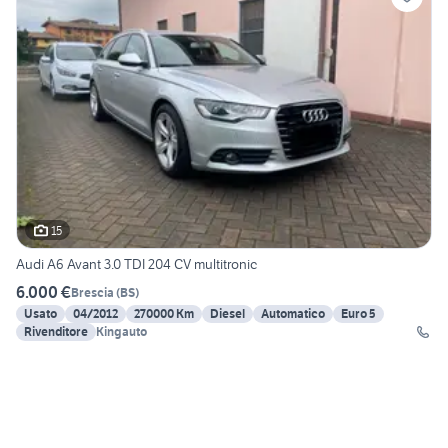
15
Audi A6 Avant 3.0 TDI 204 CV multitronic
6.000 €
Brescia
(
BS
)
Usato
04/2012
270000 Km
Diesel
Automatico
Euro 5
Rivenditore
Kingauto