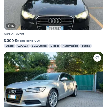
6
Audi A6 Avant
8.000 €
Monfalcone
(
GO
)
Usato
02/2014
301000 Km
Diesel
Automatico
Euro 5