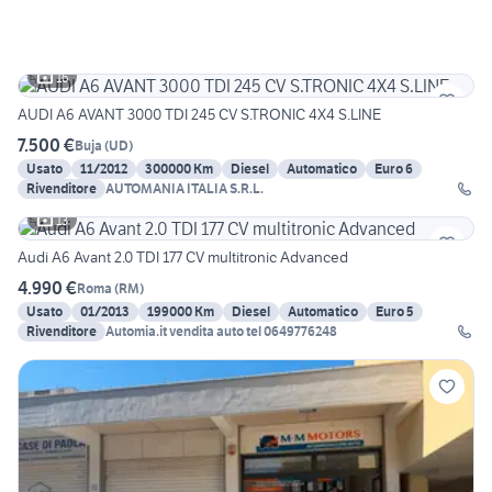
16
AUDI A6 AVANT 3000 TDI 245 CV S.TRONIC 4X4 S.LINE
7.500 €
Buja
(
UD
)
Usato
11/2012
300000 Km
Diesel
Automatico
Euro 6
Rivenditore
AUTOMANIA ITALIA S.R.L.
13
Audi A6 Avant 2.0 TDI 177 CV multitronic Advanced
4.990 €
Roma
(
RM
)
Usato
01/2013
199000 Km
Diesel
Automatico
Euro 5
Rivenditore
Automia.it vendita auto tel 0649776248