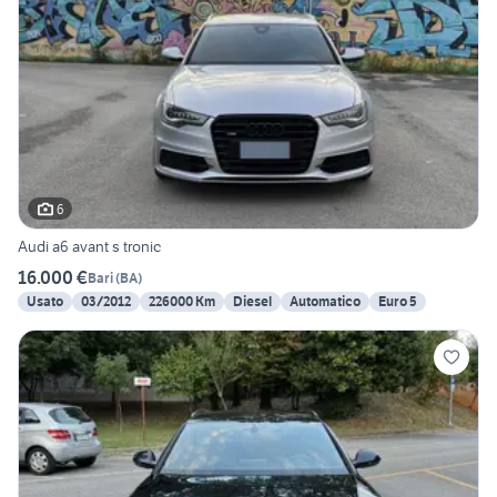
6
Audi a6 avant s tronic
16.000 €
Bari
(
BA
)
Usato
03/2012
226000 Km
Diesel
Automatico
Euro 5