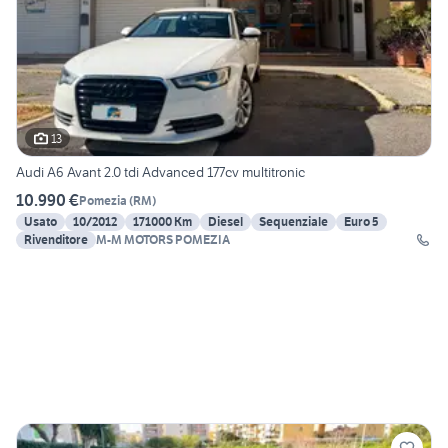
13
Audi A6 Avant 2.0 tdi Advanced 177cv multitronic
10.990 €
Pomezia
(
RM
)
Usato
10/2012
171000 Km
Diesel
Sequenziale
Euro 5
Rivenditore
M-M MOTORS POMEZIA