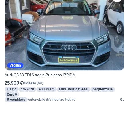
Vetrina
Audi Q5 30 TDI S tronic Business IBRIDA
25.900 €
Pioltello
(
MI
)
Usato
10/2020
40000 Km
Mild Hybrid Diesel
Sequenziale
Euro 6
Rivenditore
Autonobile di Vincenzo Nobile