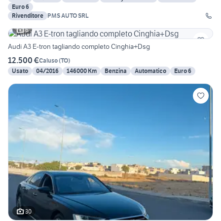
Euro 6
Rivenditore
PMS AUTO SRL
6
Audi A3 E-tron tagliando completo Cinghia+Dsg
12.500 €
Caluso
(
TO
)
Usato
04/2016
146000 Km
Benzina
Automatico
Euro 6
30