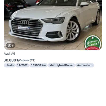
6
Audi A6
30.000 €
Catania
(
CT
)
Usato
11/2022
135000 Km
Mild Hybrid Diesel
Automatico