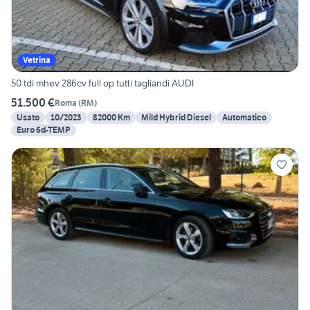
Vetrina
50 tdi mhev 286cv full op tutti tagliandi AUDI
51.500 €
Roma
(
RM
)
Usato
10/2023
82000 Km
Mild Hybrid Diesel
Automatico
Euro 6d-TEMP