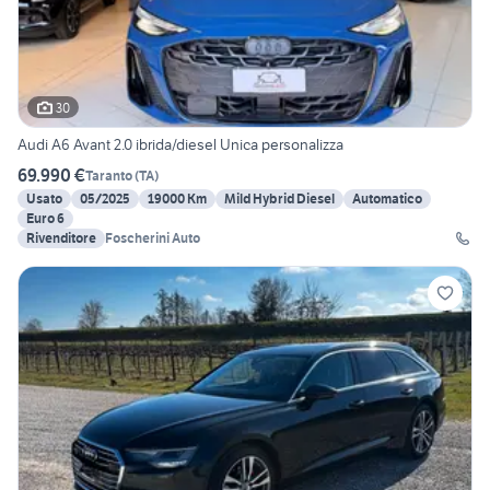
30
Audi A6 Avant 2.0 ibrida/diesel Unica personalizza
69.990 €
Taranto
(
TA
)
Usato
05/2025
19000 Km
Mild Hybrid Diesel
Automatico
Euro 6
Rivenditore
Foscherini Auto