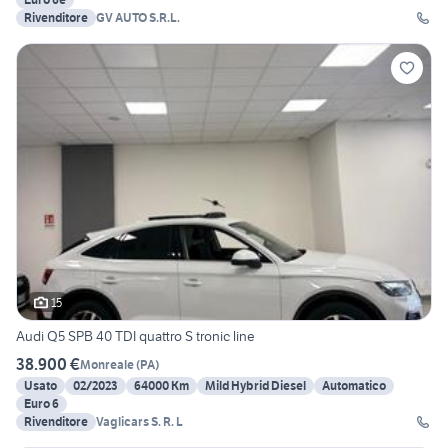
Rivenditore
GV AUTO S.R.L.
15
Audi Q5 SPB 40 TDI quattro S tronic line
38.900 €
Monreale
(
PA
)
Usato
02/2023
64000 Km
Mild Hybrid Diesel
Automatico
Euro 6
Rivenditore
Vaglicars S. R. L