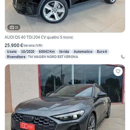
19
AUDI Q5 40 TDI 204 CV quattro S tronic
25.900 €
Verona
(
VR
)
Usato
10/2020
60042 Km
Ibrida
Automatico
Euro 6
Rivenditore
TM WAGEN NORD EST VERONA