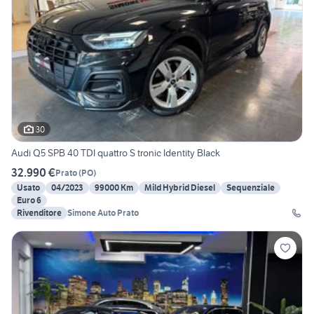
30
Audi Q5 SPB 40 TDI quattro S tronic Identity Black
32.990 €
Prato
(
PO
)
Usato
04/2023
99000 Km
Mild Hybrid Diesel
Sequenziale
Euro 6
Rivenditore
Simone Auto Prato