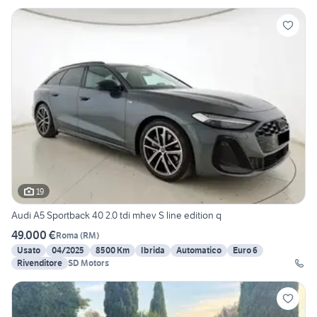
19
Audi A5 Sportback 40 2.0 tdi mhev S line edition q
49.000 €
Roma
(
RM
)
Usato
04/2025
8500 Km
Ibrida
Automatico
Euro 6
Rivenditore
SD Motors