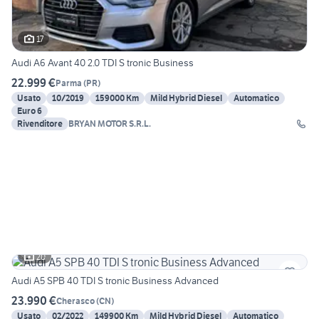
17
Audi A6 Avant 40 2.0 TDI S tronic Business
22.999 €
Parma
(
PR
)
Usato
10/2019
159000 Km
Mild Hybrid Diesel
Automatico
Euro 6
Rivenditore
BRYAN MOTOR S.R.L.
20
Audi A5 SPB 40 TDI S tronic Business Advanced
23.990 €
Cherasco
(
CN
)
Usato
02/2022
149900 Km
Mild Hybrid Diesel
Automatico