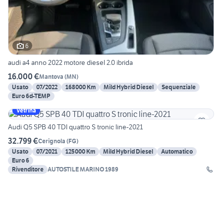
6
audi a4 anno 2022 motore diesel 2.0 ibrida
16.000 €
Mantova
(
MN
)
Usato
07/2022
168000 Km
Mild Hybrid Diesel
Sequenziale
Euro 6d-TEMP
Vetrina
Audi Q5 SPB 40 TDI quattro S tronic line-2021
32.799 €
Cerignola
(
FG
)
Usato
07/2021
125000 Km
Mild Hybrid Diesel
Automatico
Euro 6
Rivenditore
AUTOSTILE MARINO 1989