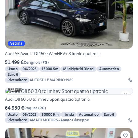
Vetrina
Audi A5 Avant TDI 150 kW mHEV+ S tronic quattro Li
51.499 €
Cerignola
(
FG
)
Usato
04/2025
15000 Km
Mild Hybrid Diesel
Automatico
Euro 6
Rivenditore
AUTOSTILE MARINO 1989
27
Audi Q8 50 3.0 tdi mhev Sport quattro tiptronic
64.950 €
Ragusa
(
RG
)
Usato
06/2023
30000 Km
Ibrida
Automatico
Euro 6
Rivenditore
AMATO MOTORS - Amato Giuseppe