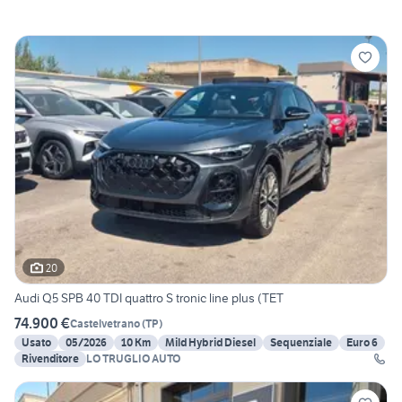
20
Audi Q5 SPB 40 TDI quattro S tronic line plus (TET
74.900 €
Castelvetrano
(
TP
)
Usato
05/2026
10 Km
Mild Hybrid Diesel
Sequenziale
Euro 6
Rivenditore
LO TRUGLIO AUTO