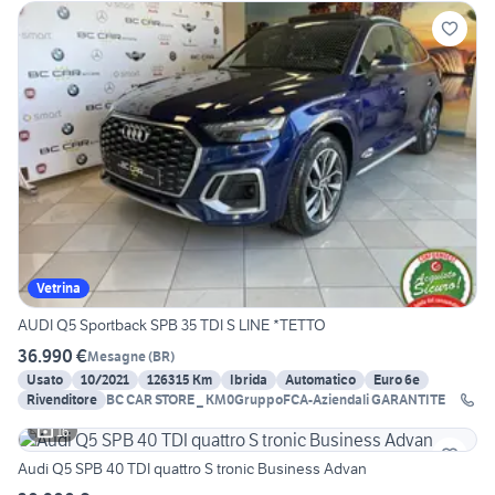
Vetrina
AUDI Q5 Sportback SPB 35 TDI S LINE *TETTO
36.990 €
Mesagne
(
BR
)
Usato
10/2021
126315 Km
Ibrida
Automatico
Euro 6e
Rivenditore
BC CAR STORE _ KM0GruppoFCA-Aziendali GARANTITE
16
Audi Q5 SPB 40 TDI quattro S tronic Business Advan