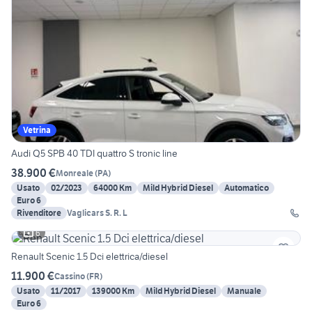
Vetrina
Audi Q5 SPB 40 TDI quattro S tronic line
38.900 €
Monreale
(
PA
)
Usato
02/2023
64000 Km
Mild Hybrid Diesel
Automatico
Euro 6
Rivenditore
Vaglicars S. R. L
6
Renault Scenic 1.5 Dci elettrica/diesel
11.900 €
Cassino
(
FR
)
Usato
11/2017
139000 Km
Mild Hybrid Diesel
Manuale
Euro 6