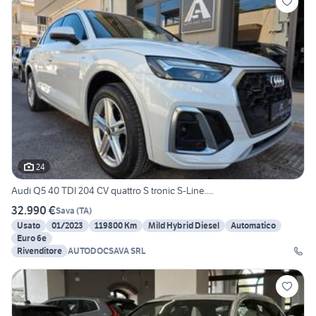
24
Audi Q5 40 TDI 204 CV quattro S tronic S-Line....
32.990 €
Sava
(
TA
)
Usato
01/2023
119800 Km
Mild Hybrid Diesel
Automatico
Euro 6e
Rivenditore
AUTODOCSAVA SRL