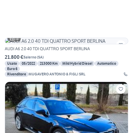
14
AUDI A6 2.0 40 TDI QUATTRO SPORT BERLINA
21.800 €
Salerno
(
SA
)
Usato
05/2022
213000 Km
Mild Hybrid Diesel
Automatico
Euro 6
Rivenditore
MUGAVERO ANTONIO & FIGLI SRL