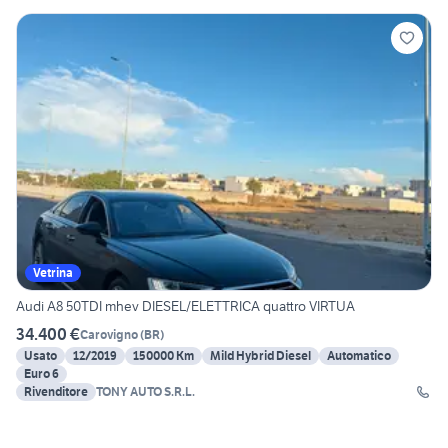
Vetrina
Audi A8 50TDI mhev DIESEL/ELETTRICA quattro VIRTUA
34.400 €
Carovigno
(
BR
)
Usato
12/2019
150000 Km
Mild Hybrid Diesel
Automatico
Euro 6
Rivenditore
TONY AUTO S.R.L.