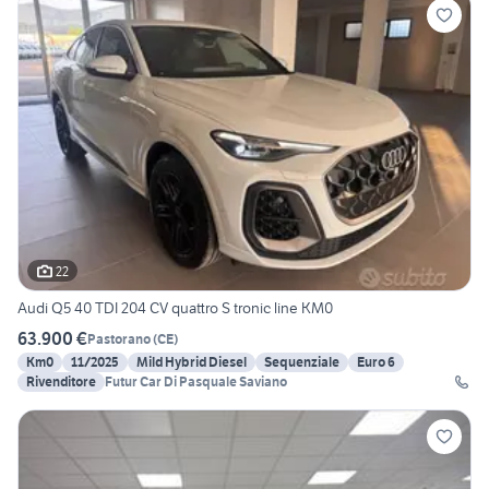
22
Audi Q5 40 TDI 204 CV quattro S tronic line KM0
63.900 €
Pastorano
(
CE
)
Km0
11/2025
Mild Hybrid Diesel
Sequenziale
Euro 6
Rivenditore
Futur Car Di Pasquale Saviano