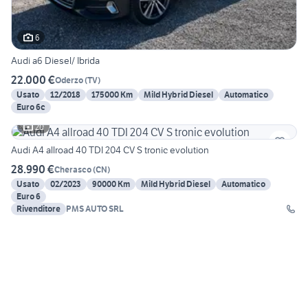
6
Audi a6 Diesel/ Ibrida
22.000 €
Oderzo
(
TV
)
Usato
12/2018
175000 Km
Mild Hybrid Diesel
Automatico
Euro 6c
20
Audi A4 allroad 40 TDI 204 CV S tronic evolution
28.990 €
Cherasco
(
CN
)
Usato
02/2023
90000 Km
Mild Hybrid Diesel
Automatico
Euro 6
Rivenditore
PMS AUTO SRL