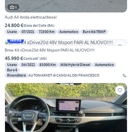
6
Audi A4 ibrida elettrica/diesel
24.800 €
Gioia del Colle
(
BA
)
Usato
07/2021
72300 Km
Automatico
Euro 6d-TEMP
Vetrina
Bmw X4 xDrive20d 48V Msport PARI AL NUOVO!!!!
45.990 €
Canicatti'
(
AG
)
Usato
04/2022
83000 Km
Mild Hybrid Diesel
Automatico
Euro 6
Rivenditore
AUTOMARKET di CANGIALOSI FRANCESCO