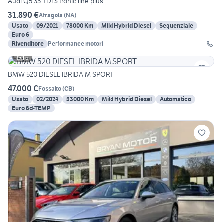
Audi Q5 35 TDI S tronic line plus
31.890 €
Afragola
(
NA
)
Usato
09/2021
78000 Km
Mild Hybrid Diesel
Sequenziale
Euro 6
Rivenditore
Performance motori
6
BMW 520 DIESEL IBRIDA M SPORT
47.000 €
Fossalto
(
CB
)
Usato
02/2024
53000 Km
Mild Hybrid Diesel
Automatico
Euro 6d-TEMP