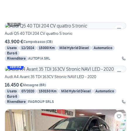
28
Audi Q5 40 TDI 204 CV quattro S tronic
43.900 €
Campobasso
(
CB
)
Usato
12/2024
15000 Km
Mild Hybrid Diesel
Automatico
Euro 6
Rivenditore
AUTOPIA SRL
Vetrina
Audi A4 Avant 35 TDI 163CV Stronic NAVI LED - 2020
16.450 €
Mesagne
(
BR
)
Usato
07/2020
150150 Km
Mild Hybrid Diesel
Automatico
Euro 6
Rivenditore
FAGROUP SRLS