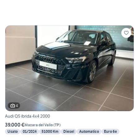
4
Audi Q5 ibrida 4x4 2000
39.000 €
Mazara del Vallo
(
TP
)
Usato
01/2024
51000 Km
Diesel
Automatico
Euro 6e