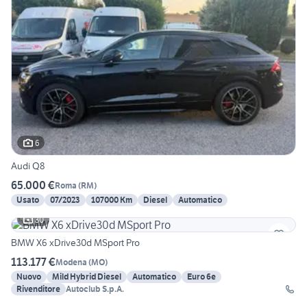
6
Audi Q8
65.000 €
Roma
(
RM
)
Usato
07/2023
107000 Km
Diesel
Automatico
30
BMW X6 xDrive30d MSport Pro
113.177 €
Modena
(
MO
)
Nuovo
Mild Hybrid Diesel
Automatico
Euro 6e
Rivenditore
Autoclub S.p.A.