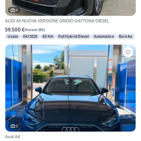
6
AUDI A5 NUOVA VERSIONE GRIGIO DAYTONA DIESEL
59.500 €
Rovato
(
BS
)
Usato
04/2025
65 Km
Full Hybrid Diesel
Automatico
Euro 6e
6
Audi A4