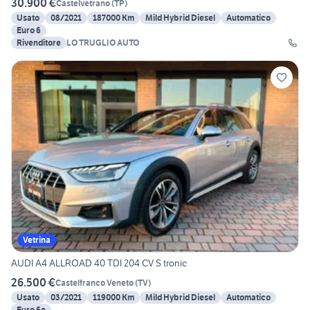
30.900 €
Castelvetrano
(
TP
)
Usato
08/2021
187000 Km
Mild Hybrid Diesel
Automatico
Euro 6
Rivenditore
LO TRUGLIO AUTO
Vetrina
AUDI A4 ALLROAD 40 TDI 204 CV S tronic
26.500 €
Castelfranco Veneto
(
TV
)
Usato
03/2021
119000 Km
Mild Hybrid Diesel
Automatico
Euro 6e