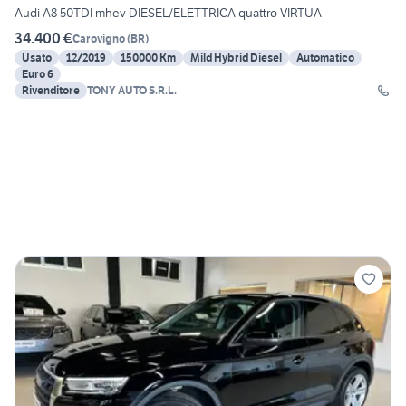
Audi A8 50TDI mhev DIESEL/ELETTRICA quattro VIRTUA
34.400 €
Carovigno
(
BR
)
Usato
12/2019
150000 Km
Mild Hybrid Diesel
Automatico
Euro 6
Rivenditore
TONY AUTO S.R.L.