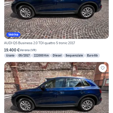
Vetrina
AUDI Q5 Business 2.0 TDI quattro S tronic 2017
19.400 €
Verona
(
VR
)
Usato
05/2017
222000 Km
Diesel
Sequenziale
Euro 6b