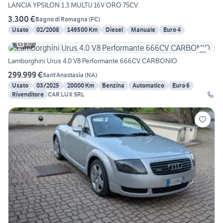
LANCIA YPSILON 1.3 MULTIJ 16V ORO 75CV
3.300 €
Bagno di Romagna
(
FC
)
Usato
02/2008
149500 Km
Diesel
Manuale
Euro 4
30
Lamborghini Urus 4.0 V8 Performante 666CV CARBONIO
299.999 €
Sant'Anastasia
(
NA
)
Usato
03/2025
20000 Km
Benzina
Automatico
Euro 6
Rivenditore
CAR LUX SRL