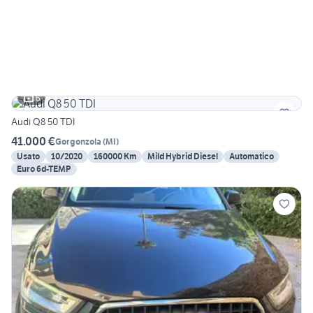
6
Audi Q8 50 TDI
41.000 €
Gorgonzola
(
MI
)
Usato
10/2020
160000 Km
Mild Hybrid Diesel
Automatico
Euro 6d-TEMP