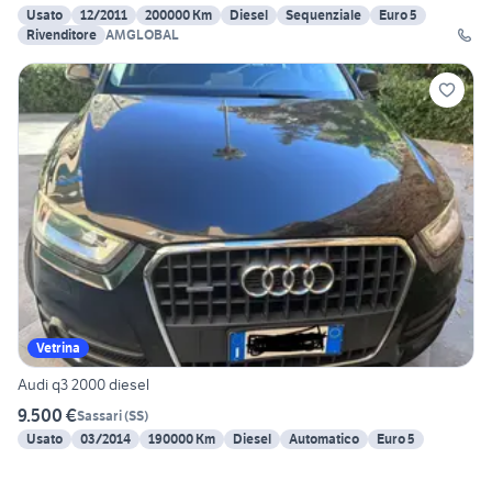
Usato
12/2011
200000 Km
Diesel
Sequenziale
Euro 5
Rivenditore
AMGLOBAL
Vetrina
Audi q3 2000 diesel
9.500 €
Sassari
(
SS
)
Usato
03/2014
190000 Km
Diesel
Automatico
Euro 5