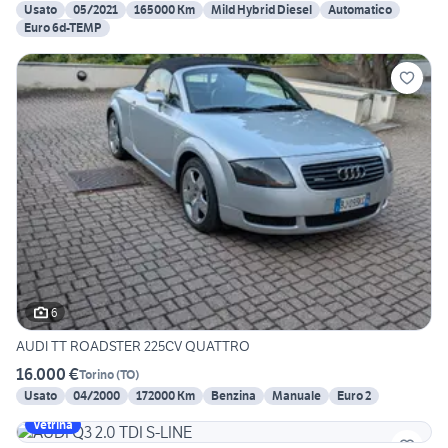
Usato
05/2021
165000 Km
Mild Hybrid Diesel
Automatico
Euro 6d-TEMP
6
AUDI TT ROADSTER 225CV QUATTRO
16.000 €
Torino
(
TO
)
Usato
04/2000
172000 Km
Benzina
Manuale
Euro 2
Vetrina