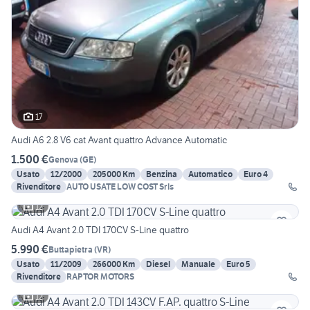
17
Audi A6 2.8 V6 cat Avant quattro Advance Automatic
1.500 €
Genova
(
GE
)
Usato
12/2000
205000 Km
Benzina
Automatico
Euro 4
Rivenditore
AUTO USATE LOW COST Srls
12
Audi A4 Avant 2.0 TDI 170CV S-Line quattro
5.990 €
Buttapietra
(
VR
)
Usato
11/2009
266000 Km
Diesel
Manuale
Euro 5
Rivenditore
RAPTOR MOTORS
12