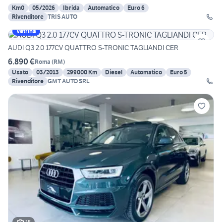
Km0
05/2026
Ibrida
Automatico
Euro 6
Rivenditore
TRIS AUTO
Vetrina
AUDI Q3 2.0 177CV QUATTRO S-TRONIC TAGLIANDI CER
6.890 €
Roma
(
RM
)
Usato
03/2013
299000 Km
Diesel
Automatico
Euro 5
Rivenditore
GMT AUTO SRL