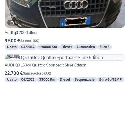
6
Audi q3 2000 diesel
9.500 €
Sassari
(
SS
)
Usato
03/2014
190000 Km
Diesel
Automatico
Euro 5
4
AUDI Q3 150cv Quattro Sportback Sline Edition
22.700 €
Sansepolcro
(
AR
)
Usato
04/2023
33000 Km
Diesel
Sequenziale
Euro 6d-TEMP