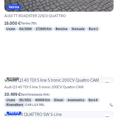
Vetrina
AUDI TT ROADSTER 225CV QUATTRO
16.000 €
Torino
(
TO
)
Usato
04/2000
172000 Km
Benzina
Manuale
Euro 2
29
Audi Q3 40 TDI S line S tronic 200CV Quattro CAM
30.499 €
Sant'Anastasia
(
NA
)
Usato
05/2021
90000 Km
Diesel
Automatico
Euro 6
Rivenditore
CAR LUX SRL
Vetrina