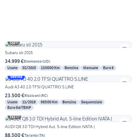
6
Subaru sti 2015
34.999 €
Enemonzo
(
UD
)
Usato
02/2015
130000 Km
Benzina
Manuale
Euro 6
Vetrina
Audi A3 40 2.0 TFSI QUATTRO S.LINE
23.500 €
Rizziconi
(
RC
)
Usato
11/2019
98500 Km
Benzina
Sequenziale
Euro 6d-TEMP
15
AUDI Q8 3.0 TDI Hybrid Aut. S-line Edition IVATA (
88.500 €
Taranto
(
TA
)