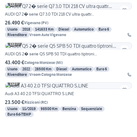
30
AUDI Q7 2� serie Q7 3.0 TDI 218 CV ultra quattr...
26.490 €
Vigevano
(
PV
)
Usato
2018
141633 Km
Diesel
Automatico
Euro 6
Rivenditore
Vroom Auto Vigevano
20
AUDI Q5 2� serie Q5 SPB 50 TDI quattro tiptroni...
43.400 €
Cologno Monzese
(
MI
)
Usato
2022
28500 Km
Diesel
Automatico
Euro 6
Rivenditore
Vroom Cologno Monzese
6
Audi A3 40 2.0 TFSI QUATTRO S.LINE
23.500 €
Rizziconi
(
RC
)
Usato
11/2019
98500 Km
Benzina
Sequenziale
Euro 6d-TEMP