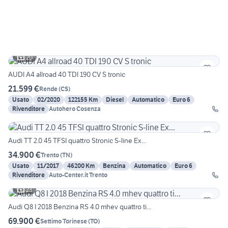
20
AUDI A4 allroad 40 TDI 190 CV S tronic
21.599 €
Rende
(
CS
)
Usato
02/2020
122155 Km
Diesel
Automatico
Euro 6
Rivenditore
Autohero Cosenza
Audi TT 2.0 45 TFSI quattro Stronic S-line Ex...
34.900 €
Trento
(
TN
)
Usato
11/2017
46200 Km
Benzina
Automatico
Euro 6
Rivenditore
Auto-Center.it Trento
23
Audi Q8 I 2018 Benzina RS 4.0 mhev quattro ti...
69.900 €
Settimo Torinese
(
TO
)