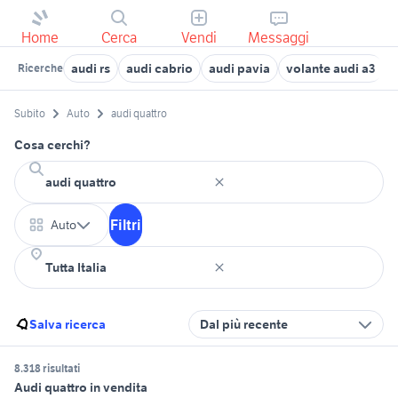
Home
Cerca
Vendi
Messaggi
audi rs
audi cabrio
audi pavia
volante audi a3
c
Ricerche
Subito
Auto
audi quattro
Cosa cerchi?
Filtri
Auto
Salva ricerca
Dal più recente
8.318 risultati
Audi quattro in vendita