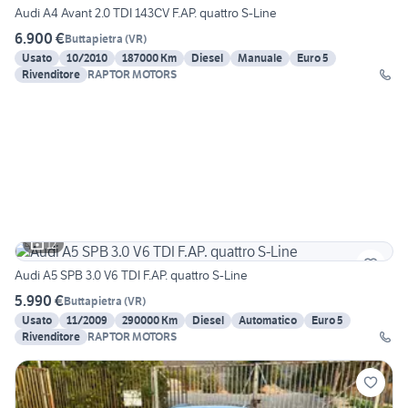
Audi A4 Avant 2.0 TDI 143CV F.AP. quattro S-Line
6.900 €
Buttapietra
(
VR
)
Usato
10/2010
187000 Km
Diesel
Manuale
Euro 5
Rivenditore
RAPTOR MOTORS
12
Audi A5 SPB 3.0 V6 TDI F.AP. quattro S-Line
5.990 €
Buttapietra
(
VR
)
Usato
11/2009
290000 Km
Diesel
Automatico
Euro 5
Rivenditore
RAPTOR MOTORS