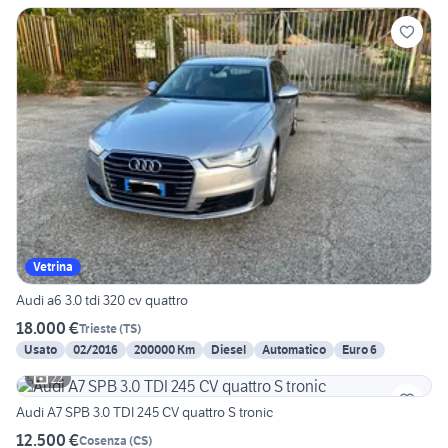
Vetrina
Audi a6 3.0 tdi 320 cv quattro
18.000 €
Trieste
(
TS
)
Usato
02/2016
200000 Km
Diesel
Automatico
Euro 6
22
Audi A7 SPB 3.0 TDI 245 CV quattro S tronic
12.500 €
Cosenza
(
CS
)