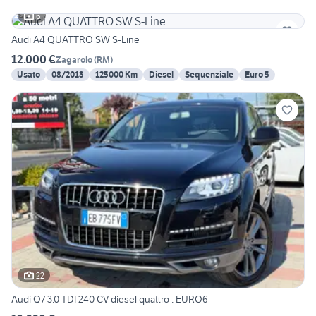
6
Audi A4 QUATTRO SW S-Line
12.000 €
Zagarolo
(
RM
)
Usato
08/2013
125000 Km
Diesel
Sequenziale
Euro 5
22
Audi Q7 3.0 TDI 240 CV diesel quattro . EURO6