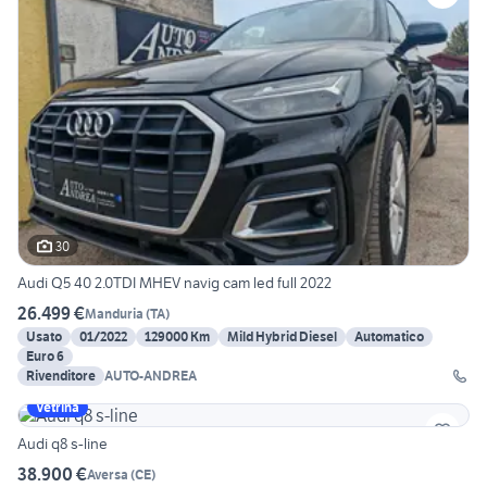
30
Audi Q5 40 2.0TDI MHEV navig cam led full 2022
26.499 €
Manduria
(
TA
)
Usato
01/2022
129000 Km
Mild Hybrid Diesel
Automatico
Euro 6
Rivenditore
AUTO-ANDREA
Vetrina
Audi q8 s-line
38.900 €
Aversa
(
CE
)