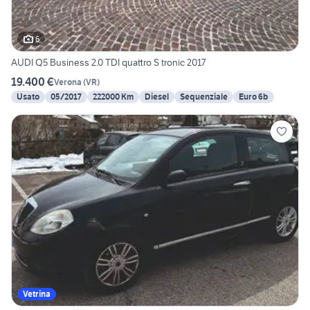
6
AUDI Q5 Business 2.0 TDI quattro S tronic 2017
19.400 €
Verona
(
VR
)
Usato
05/2017
222000 Km
Diesel
Sequenziale
Euro 6b
Vetrina