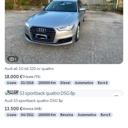
6
Audi a6 3.0 tdi 320 cv quattro
18.000 €
Trieste
(
TS
)
Usato
02/2016
200000 Km
Diesel
Automatico
Euro 6
2
Audi S3 sportback quattro DSG 8p
13.500 €
Monza
(
MB
)
Usato
04/2011
188000 Km
Benzina
Automatico
Euro 5