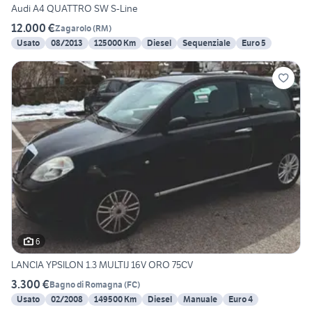
Audi A4 QUATTRO SW S-Line
12.000 €
Zagarolo
(
RM
)
Usato
08/2013
125000 Km
Diesel
Sequenziale
Euro 5
6
LANCIA YPSILON 1.3 MULTIJ 16V ORO 75CV
3.300 €
Bagno di Romagna
(
FC
)
Usato
02/2008
149500 Km
Diesel
Manuale
Euro 4