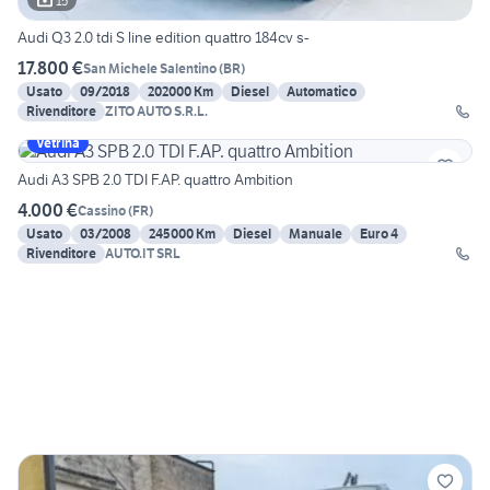
15
Audi Q3 2.0 tdi S line edition quattro 184cv s-
17.800 €
San Michele Salentino
(
BR
)
Usato
09/2018
202000 Km
Diesel
Automatico
Rivenditore
ZITO AUTO S.R.L.
Vetrina
Audi A3 SPB 2.0 TDI F.AP. quattro Ambition
4.000 €
Cassino
(
FR
)
Usato
03/2008
245000 Km
Diesel
Manuale
Euro 4
Rivenditore
AUTO.IT SRL