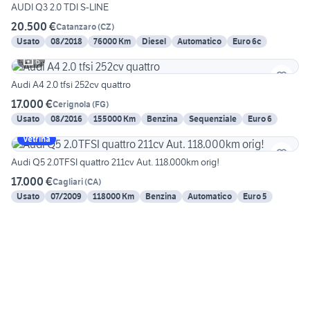
AUDI Q3 2.0 TDI S-LINE
20.500 €
Catanzaro
(
CZ
)
Usato
08/2018
76000 Km
Diesel
Automatico
Euro 6c
6
Audi A4 2.0 tfsi 252cv quattro
17.000 €
Cerignola
(
FG
)
Usato
08/2016
155000 Km
Benzina
Sequenziale
Euro 6
Vetrina
Audi Q5 2.0TFSI quattro 211cv Aut. 118.000km orig!
17.000 €
Cagliari
(
CA
)
Usato
07/2009
118000 Km
Benzina
Automatico
Euro 5