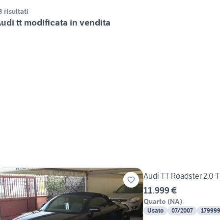
3 risultati
udi tt modificata in vendita
Audi TT Roadster 2.0 
11.999 €
Quarto
(
NA
)
Usato
07/2007
17999