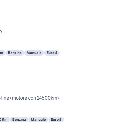
o
Km
Benzina
Manuale
Euro 4
 S-line (motore con 24500km)
0 Km
Benzina
Manuale
Euro 5