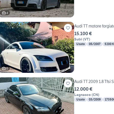
4
Audi TT motore forgiat
15.100 €
Sutri
(
VT
)
Usato
05/2007
5200 
6
Audi TT 2009 1.8 Tfsi
12.000 €
Lagnasco
(
CN
)
Usato
03/2009
17350