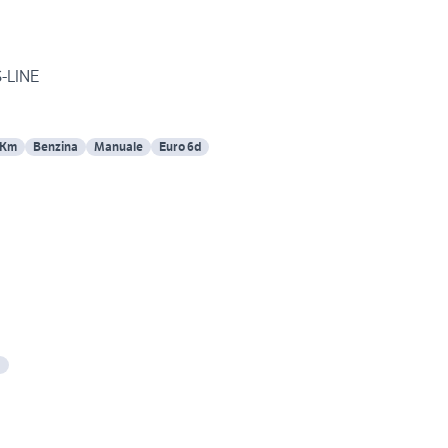
S-LINE
 Km
Benzina
Manuale
Euro 6d
5