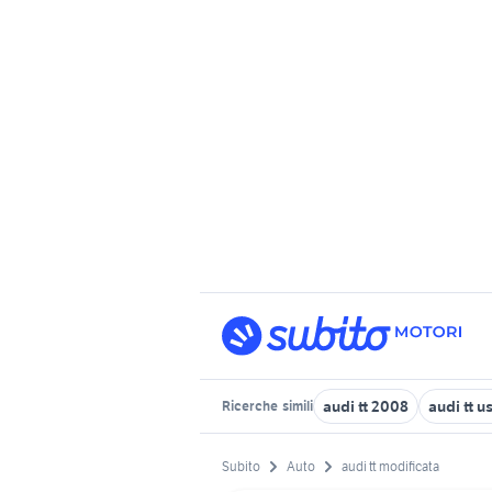
audi tt 2008
audi tt u
Ricerche
simili
Subito
Auto
audi tt modificata