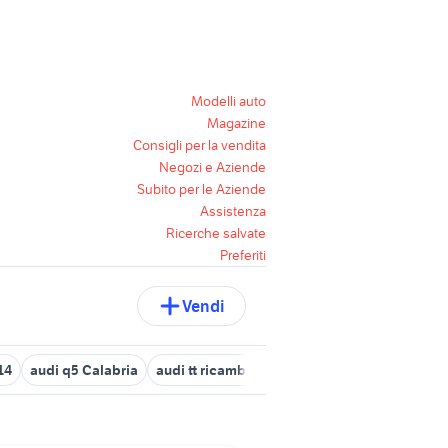
Modelli auto
Magazine
Consigli per la vendita
Negozi e Aziende
Subito per le Aziende
Assistenza
Ricerche salvate
Preferiti
Vendi
14
audi q5 Calabria
audi tt ricambi accessori auto
audi a 9
a