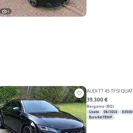
6
AUDI TT 45 TFSI QUA
39.300 €
Bergamo
(
BG
)
Usato
06/2024
63500
Euro 6d-TEMP