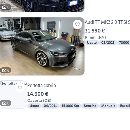
6
Audi TT MK3 2.0 TFSI 
31.990 €
Rimini
(
RN
)
Usato
08/2025
78000
6
Perfetta cabrio
14.500 €
Caserta
(
CE
)
6
Usato
04/2011
151000 Km
Benzina
Manuale
Euro 