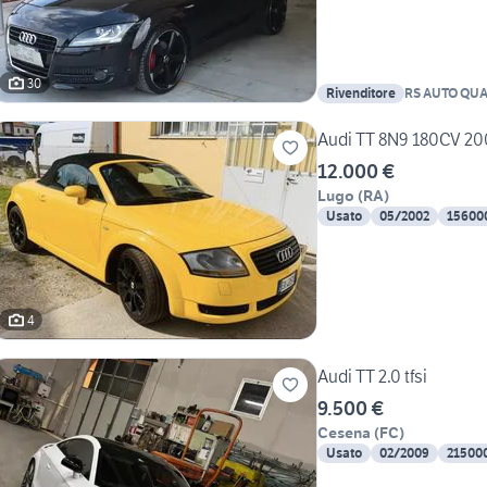
30
Rivenditore
RS AUTO QU
Audi TT 8N9 180CV 20
12.000 €
Lugo
(
RA
)
Usato
05/2002
15600
4
Audi TT 2.0 tfsi
9.500 €
Cesena
(
FC
)
Usato
02/2009
21500