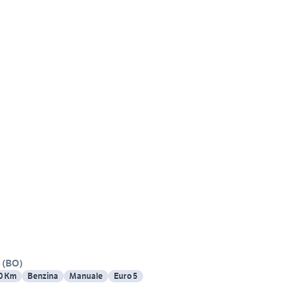
(
BO
)
0 Km
Benzina
Manuale
Euro 5