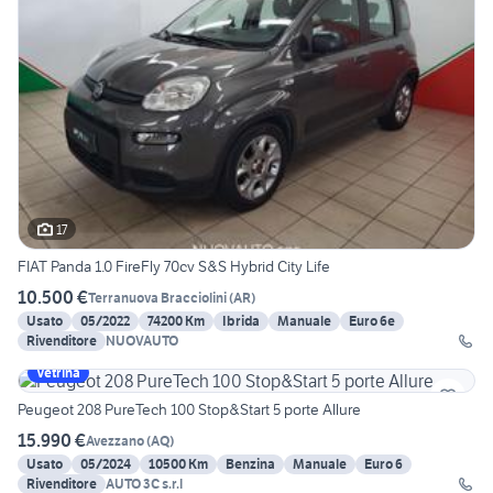
17
FIAT Panda 1.0 FireFly 70cv S&S Hybrid City Life
10.500 €
Terranuova Bracciolini
(
AR
)
Usato
05/2022
74200 Km
Ibrida
Manuale
Euro 6e
Rivenditore
NUOVAUTO
Vetrina
Peugeot 208 PureTech 100 Stop&Start 5 porte Allure
15.990 €
Avezzano
(
AQ
)
Usato
05/2024
10500 Km
Benzina
Manuale
Euro 6
Rivenditore
AUTO 3C s.r.l