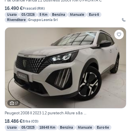
Fiat Grande Panda 1.2 Business 100cv KM 0 PRONTA C
16.490 €
Frascati
(
RM
)
Usato
03/2026
5 Km
Benzina
Manuale
Euro 6
Rivenditore
Gruppo Leonia Srl
17
Peugeot 2008 II 2023 1.2 puretech Allure s&s ...
18.486 €
Erba
(
CO
)
Usato
05/2025
18645 Km
Benzina
Manuale
Euro 6e