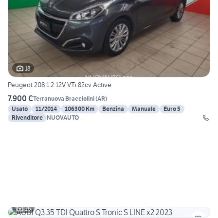
18
Peugeot 208 1.2 12V VTi 82cv Active
7.900 €
Terranuova Bracciolini
(
AR
)
Usato
11/2014
106300 Km
Benzina
Manuale
Euro 5
Rivenditore
NUOVAUTO
26