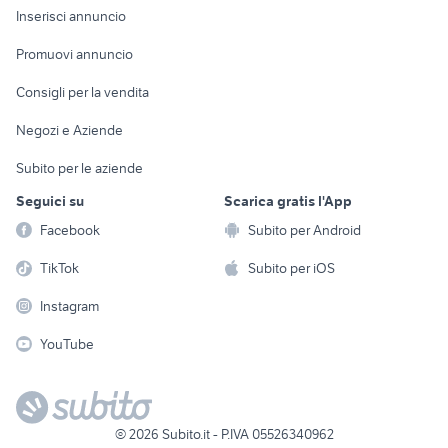
Console e
Accessori per
Casalinghi
Inserisci annuncio
Videogiochi
animali
Elettrodomestici
Promuovi annuncio
Audio/Video
Musica e Film
Giardino e Fai da te
Consigli per la vendita
Fotografia
Libri e Riviste
Abbigliamento e
Negozi e Aziende
Telefonia
Strumenti Musicali
Accessori
Subito per le aziende
Sports
Tutto per i bambini
Seguici su
Scarica gratis l'App
Biciclette
Facebook
Subito per Android
Collezionismo
TikTok
Subito per iOS
Instagram
YouTube
©
2026
Subito.it - P.IVA 05526340962