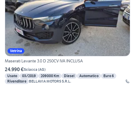
Vetrina
Maserati Levante 3.0 D 250CV IVA INCLUSA
24.990 €
Sciacca
(
AG
)
Usato
03/2019
209000 Km
Diesel
Automatico
Euro 6
Rivenditore
BELLAVIA MOTORS S.R.L.