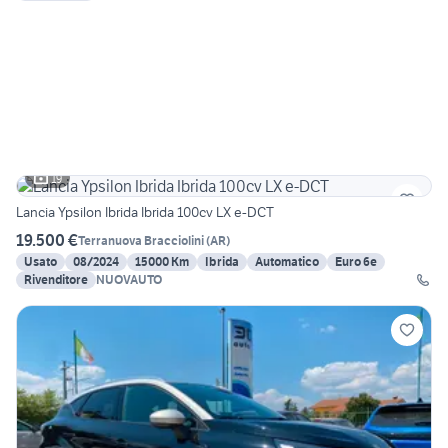
19
Lancia Ypsilon Ibrida Ibrida 100cv LX e-DCT
19.500 €
Terranuova Bracciolini
(
AR
)
Usato
08/2024
15000 Km
Ibrida
Automatico
Euro 6e
Rivenditore
NUOVAUTO