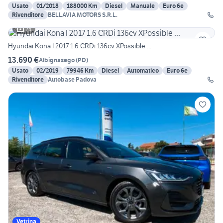
Usato
01/2018
188000 Km
Diesel
Manuale
Euro 6e
Rivenditore
BELLAVIA MOTORS S.R.L.
24
Hyundai Kona I 2017 1.6 CRDi 136cv XPossible ...
13.690 €
Albignasego
(
PD
)
Usato
02/2019
79946 Km
Diesel
Automatico
Euro 6e
Rivenditore
Autobase Padova
Vetrina