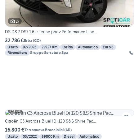
27
DS DS 7 DS7 1.6 e-tense phev Performance Line...
32.786 €
Erba
(
CO
)
Usato
02/2023
22927 Km
Ibrida
Automatico
Euro 6
Rivenditore
Gruppo Serratore Spa
20
Citroën C3 Aircross BlueHDi 120 S&S Shine Pac...
16.800 €
Terranuova Bracciolini
(
AR
)
Usato
03/2022
59800 Km
Diesel
Automatico