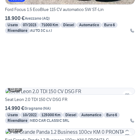
Ford Focus 1.5 EcoBlue 115 CV automatico SW ST-Lin
18.900 €
Avezzano
(
AQ
)
Usato
07/2023
71000 Km
Diesel
Automatico
Euro 6
Rivenditore
AUTO 3C s.r.l
18
Seat Leon 2.0 TDI 150 CV DSG FR
14.990 €
Gragnano
(
NA
)
Usato
10/2022
125000 Km
Diesel
Automatico
Euro 6
Rivenditore
NEO CAR CLASSIC SRL
20