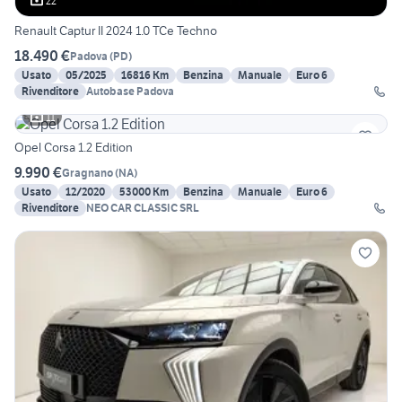
22
Renault Captur II 2024 1.0 TCe Techno
18.490 €
Padova
(
PD
)
Usato
05/2025
16816 Km
Benzina
Manuale
Euro 6
Rivenditore
Autobase Padova
11
Opel Corsa 1.2 Edition
9.990 €
Gragnano
(
NA
)
Usato
12/2020
53000 Km
Benzina
Manuale
Euro 6
Rivenditore
NEO CAR CLASSIC SRL