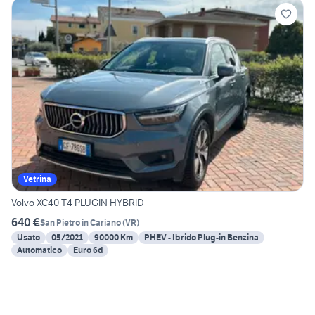
Vetrina
Volvo XC40 T4 PLUGIN HYBRID
640 €
San Pietro in Cariano
(
VR
)
Usato
05/2021
90000 Km
PHEV - Ibrido Plug-in Benzina
Automatico
Euro 6d