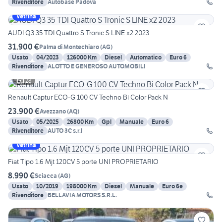
Rivenditore
Autobase Padova
Vetrina
AUDI Q3 35 TDI Quattro S Tronic S LINE x2 2023
31.900 €
Palma di Montechiaro
(
AG
)
Usato
04/2023
126000 Km
Diesel
Automatico
Euro 6
Rivenditore
ALOTTO E GENEROSO AUTOMOBILI
28
Renault Captur ECO-G 100 CV Techno Bi Color Pack N
23.900 €
Avezzano
(
AQ
)
Usato
05/2025
26800 Km
Gpl
Manuale
Euro 6
Rivenditore
AUTO 3C s.r.l
Vetrina
Fiat Tipo 1.6 Mjt 120CV 5 porte UNI PROPRIETARIO
8.990 €
Sciacca
(
AG
)
Usato
10/2019
198000 Km
Diesel
Manuale
Euro 6e
Rivenditore
BELLAVIA MOTORS S.R.L.