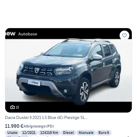
18
Dacia Duster II 2021 1.5 Blue dCi Prestige SL...
11.990 €
Albignasego
(
PD
)
Usato
12/2021
124219 Km
Diesel
Manuale
Euro 6