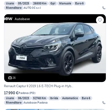
Usato
05/2025
26800 Km
Gpl
Manuale
Euro 6
Rivenditore
AUTO 3C s.r.l
26
Renault Captur II 2019 1.6 E-TECH Plug-in Hyb...
17.990 €
Padova
(
PD
)
Usato
06/2023
52748 Km
Ibrida
Automatico
Euro 6
Rivenditore
Autobase Padova