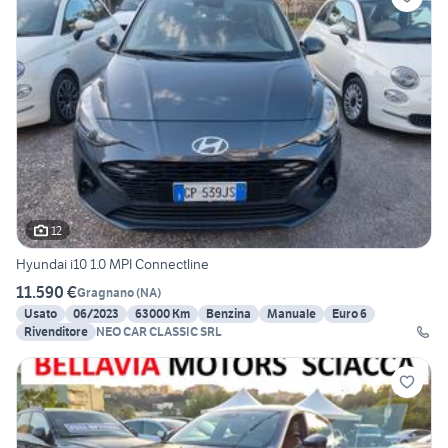
12
Hyundai i10 1.0 MPI Connectline
11.590 €
Gragnano
(
NA
)
Usato
06/2023
63000 Km
Benzina
Manuale
Euro 6
Rivenditore
NEO CAR CLASSIC SRL