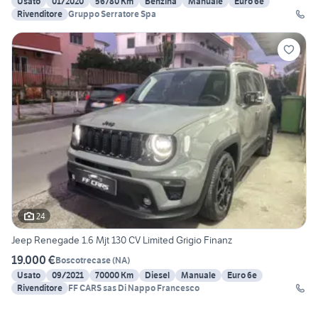
Usato
01/2020
56780 Km
Benzina
Manuale
Euro 6e
Rivenditore
Gruppo Serratore Spa
24
Jeep Renegade 1.6 Mjt 130 CV Limited Grigio Finanz
19.000 €
Boscotrecase
(
NA
)
Usato
09/2021
70000 Km
Diesel
Manuale
Euro 6e
Rivenditore
FF CARS sas Di Nappo Francesco