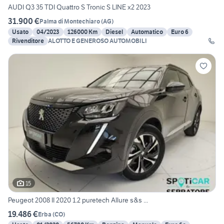
AUDI Q3 35 TDI Quattro S Tronic S LINE x2 2023
31.900 €
Palma di Montechiaro
(
AG
)
Usato
04/2023
126000 Km
Diesel
Automatico
Euro 6
Rivenditore
ALOTTO E GENEROSO AUTOMOBILI
15
Peugeot 2008 II 2020 1.2 puretech Allure s&s ...
19.486 €
Erba
(
CO
)