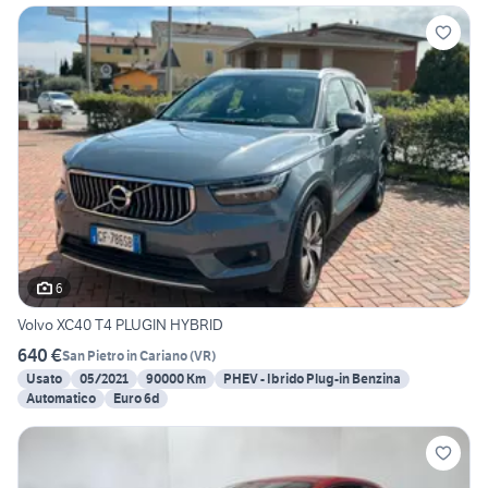
6
Volvo XC40 T4 PLUGIN HYBRID
640 €
San Pietro in Cariano
(
VR
)
Usato
05/2021
90000 Km
PHEV - Ibrido Plug-in Benzina
Automatico
Euro 6d