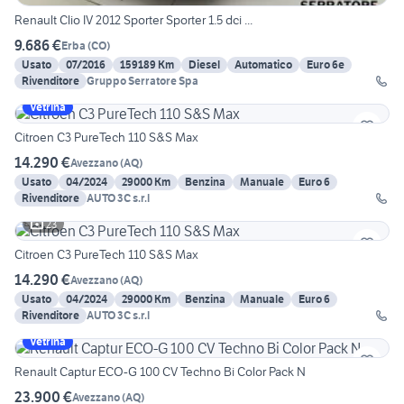
Renault Clio IV 2012 Sporter Sporter 1.5 dci ...
9.686 €
Erba
(
CO
)
Usato
07/2016
159189 Km
Diesel
Automatico
Euro 6e
Rivenditore
Gruppo Serratore Spa
Vetrina
Citroen C3 PureTech 110 S&S Max
14.290 €
Avezzano
(
AQ
)
Usato
04/2024
29000 Km
Benzina
Manuale
Euro 6
Rivenditore
AUTO 3C s.r.l
23
Citroen C3 PureTech 110 S&S Max
14.290 €
Avezzano
(
AQ
)
Usato
04/2024
29000 Km
Benzina
Manuale
Euro 6
Rivenditore
AUTO 3C s.r.l
Vetrina
Renault Captur ECO-G 100 CV Techno Bi Color Pack N
23.900 €
Avezzano
(
AQ
)