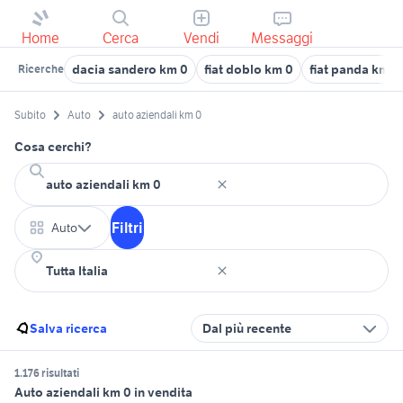
Home
Cerca
Vendi
Messaggi
dacia sandero km 0
fiat doblo km 0
fiat panda km0
Ricerche
Subito
Auto
auto aziendali km 0
Cosa cerchi?
Filtri
Auto
Salva ricerca
Dal più recente
1.176 risultati
Auto aziendali km 0 in vendita