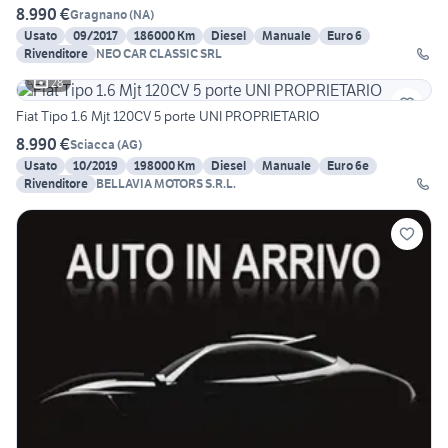
8.990 €
Gragnano
(
NA
)
Usato
09/2017
186000 Km
Diesel
Manuale
Euro 6
Rivenditore
NEO CAR CLASSIC SRL
28
Fiat Tipo 1.6 Mjt 120CV 5 porte UNI PROPRIETARIO
8.990 €
Sciacca
(
AG
)
Usato
10/2019
198000 Km
Diesel
Manuale
Euro 6e
Rivenditore
BELLAVIA MOTORS S.R.L.