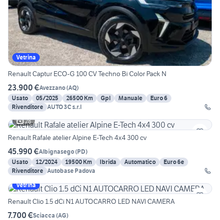
Vetrina
Renault Captur ECO-G 100 CV Techno Bi Color Pack N
23.900 €
Avezzano
(
AQ
)
Usato
05/2025
26500 Km
Gpl
Manuale
Euro 6
Rivenditore
AUTO 3C s.r.l
28
Renault Rafale atelier Alpine E-Tech 4x4 300 cv
45.990 €
Albignasego
(
PD
)
Usato
12/2024
19500 Km
Ibrida
Automatico
Euro 6e
Rivenditore
Autobase Padova
Vetrina
Renault Clio 1.5 dCi N1 AUTOCARRO LED NAVI CAMERA
7.700 €
Sciacca
(
AG
)