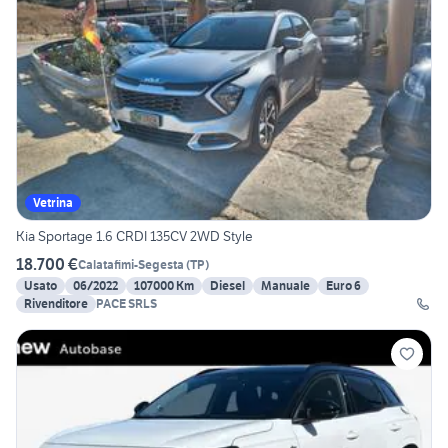
Vetrina
Kia Sportage 1.6 CRDI 135CV 2WD Style
18.700 €
Calatafimi-Segesta
(
TP
)
Usato
06/2022
107000 Km
Diesel
Manuale
Euro 6
Rivenditore
PACE SRLS