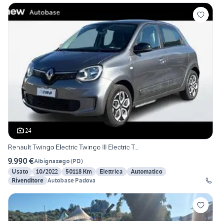
24
Renault Twingo Electric Twingo III Electric T...
9.990 €
Albignasego
(
PD
)
Usato
10/2022
50118 Km
Elettrica
Automatico
Rivenditore
Autobase Padova