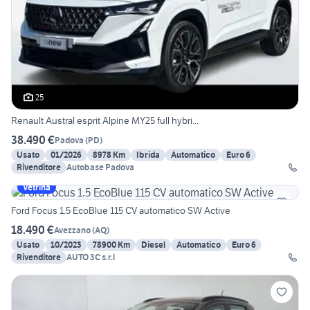
25
Renault Austral esprit Alpine MY25 full hybri...
38.490 €
Padova
(
PD
)
Usato
01/2026
8978 Km
Ibrida
Automatico
Euro 6
Rivenditore
Autobase Padova
Vetrina
Ford Focus 1.5 EcoBlue 115 CV automatico SW Active
18.490 €
Avezzano
(
AQ
)
Usato
10/2023
78900 Km
Diesel
Automatico
Euro 6
Rivenditore
AUTO 3C s.r.l