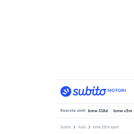
bmw 318d
bmw x5m
Ricerche
simili
Subito
Auto
bmw 318 m sport