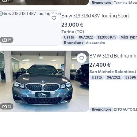
Rivenditore
Terminal Mot
Bmw 318 318d 48V Touring Sport
23.000 €
Torino
(
TO
)
Usato
06/2022
112000 Km
Mild Hybr
15
Rivenditore
Alessandro
BMW 318 d Berlina mh
27.400 €
San Michele Salentino
(
Usato
04/2021
89596
13
Rivenditore
ZITO AUTO S.