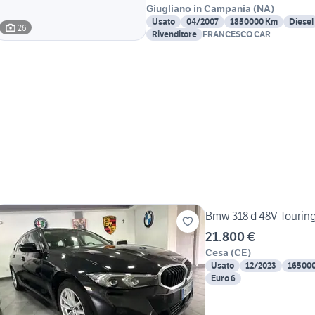
Giugliano in Campania
(
NA
)
Usato
04/2007
1850000 Km
Diesel
26
Rivenditore
FRANCESCO CAR
Bmw 318 d 48V Touring
21.800 €
Cesa
(
CE
)
Usato
12/2023
16500
Euro 6