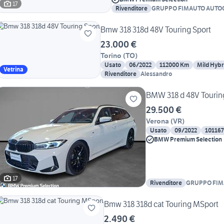
17
Rivenditore
GRUPPO FIMAUTO AUTO
Bmw 318 318d 48V Touring Sport
23.000 €
Torino
(
TO
)
Usato
06/2022
112000 Km
Mild Hybr
Vetrina
Rivenditore
Alessandro
BMW 318 d 48V Tourin
29.500 €
Verona
(
VR
)
Usato
09/2022
10116
BMW Premium Selection
17
Rivenditore
GRUPPO FI
AUTOGEMEL
Bmw 318 318d cat Touring MSport
2.490 €