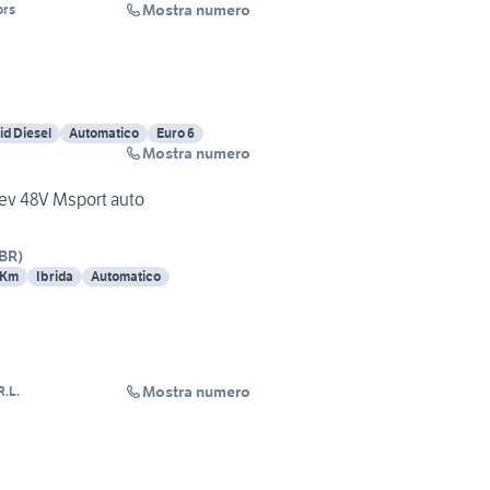
Mostra numero
ors
id Diesel
Automatico
Euro 6
Mostra numero
ev 48V Msport auto
BR
)
 Km
Ibrida
Automatico
Mostra numero
R.L.