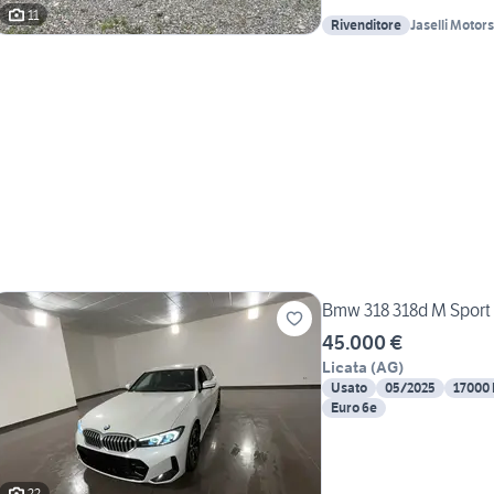
11
Rivenditore
Jaselli Motor
Bmw 318 318d M Sport
45.000 €
Licata
(
AG
)
Usato
05/2025
17000
Euro 6e
22