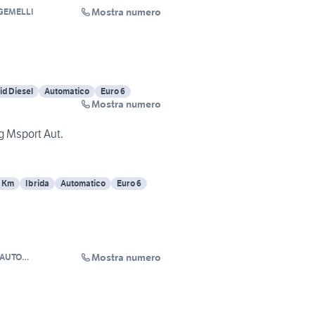
Mostra numero
GEMELLI
id Diesel
Automatico
Euro 6
Mostra numero
g Msport Aut.
7 Km
Ibrida
Automatico
Euro 6
Mostra numero
MAUTO
LI