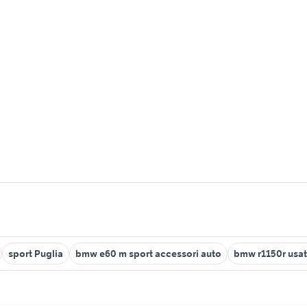
sport Puglia
bmw e60 m sport accessori auto
bmw r1150r usa