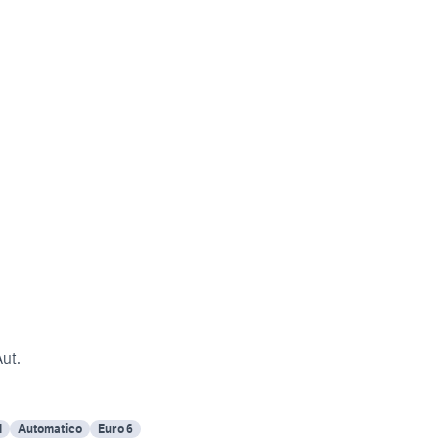
ut.
l
Automatico
Euro 6