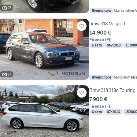
27
Rivenditore
Marrandino A
bmw 318 M-sport
14.900 €
Firenze
(
FI
)
Usato
06/2018
15000
27
Rivenditore
Motorium Fir
Bmw 318 318d Touring 
7.900 €
Firenze
(
FI
)
Usato
07/2013
15200