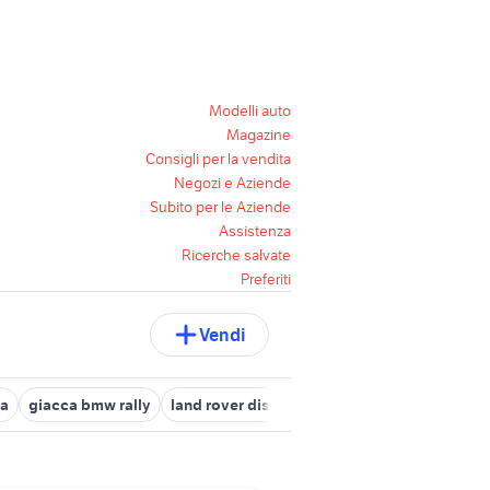
Modelli auto
Magazine
Consigli per la vendita
Negozi e Aziende
Subito per le Aziende
Assistenza
Ricerche salvate
Preferiti
Vendi
ta
giacca bmw rally
land rover discovery sport
bmw 630d
b